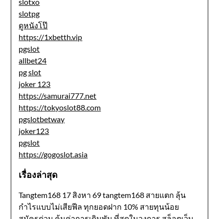
slotxo
slotpg
ดูหนังโป๊
https://1xbetth.vip
pgslot
allbet24
pg slot
joker 123
https://samurai777.net
https://tokyoslot88.com
pgslotbetway
joker123
pgslot
https://gogoslot.asia
เรื่องล่าสุด
Tangtem168 17 สิงหา 69 tangtem168 สายแตก ลุ้น
กำไรแบบไม่เสียฟีล ทุกยอดฝาก 10% สายทุนน้อย
สมัครด่วน คุ้มค่าการเดิมพัน ที่สุดในวงการ สล็อตเว็บ