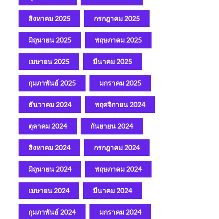
สิงหาคม 2025
กรกฎาคม 2025
มิถุนายน 2025
พฤษภาคม 2025
เมษายน 2025
มีนาคม 2025
กุมภาพันธ์ 2025
มกราคม 2025
ธันวาคม 2024
พฤศจิกายน 2024
ตุลาคม 2024
กันยายน 2024
สิงหาคม 2024
กรกฎาคม 2024
มิถุนายน 2024
พฤษภาคม 2024
เมษายน 2024
มีนาคม 2024
กุมภาพันธ์ 2024
มกราคม 2024