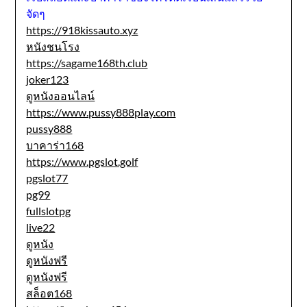
จัดๆ
https://918kissauto.xyz
หนังชนโรง
https://sagame168th.club
joker123
ดูหนังออนไลน์
https://www.pussy888play.com
pussy888
บาคาร่า168
https://www.pgslot.golf
pgslot77
pg99
fullslotpg
live22
ดูหนัง
ดูหนังฟรี
ดูหนังฟรี
สล็อต168