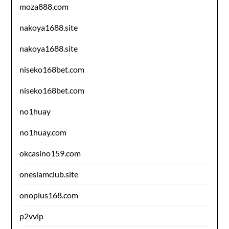
moza888.com
nakoya1688.site
nakoya1688.site
niseko168bet.com
niseko168bet.com
no1huay
no1huay.com
okcasino159.com
onesiamclub.site
onoplus168.com
p2vvip