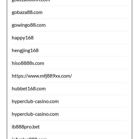
gobaza88.com
gowingo88.com
happy168
hengjing168
hiso8888s.com
https://www.mfj889xx.com/
hubbet168.com
hyperclub-casino.com
hyperclub-casino.com
ib888pro.bet