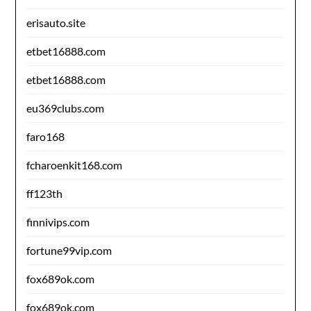
erisauto.site
etbet16888.com
etbet16888.com
eu369clubs.com
faro168
fcharoenkit168.com
ff123th
finnivips.com
fortune99vip.com
fox689ok.com
fox689ok.com