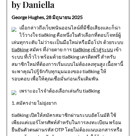
by Daniella
George Hughes,
28 มิถุนายน 2025
เมื่อกล่าวถึงเว็บพนันออนไลน์ที่มีชื่อเสียงและก็น่า
ไว้วางใจ tia8king คือหนึ่งในตัวเลือกที่ตอบโจทย์ผู้
เล่นทุกระดับ ไม่ว่าจะเป็นมือใหม่หรือมือโปร ด้วยระบบ
tia8king
สมัคร ที่ง่ายดาย การ
tia8king เข้าสู่ระบบ
เข้า
ระบบ ที่เร็วไว พร้อมด้วย tia8king เครดิตฟรี สำหรับ
สมาชิกใหม่ที่ต้องการเริ่มแบบไม่ต้องลงทุนสูง เนื้อหานี้
จะพาคุณไปรู้จักกับทุกมุมมองของ tia8king ให้
รอบคอบ เพื่อให้คุณเชื่อมั่นก่อนเริ่มเดิมพัน
เพราะอะไรจำต้องเลือกเล่นกับ tia8king
1. สมัครง่าย ไม่ยุ่งยาก
tia8king เปิดให้สมัครสมาชิกผ่านระบบอัตโนมัติ ใช้
เพียงแค่เบอร์โทรศัพท์สำหรับในการลงทะเบียน พร้อม
ยืนยันตัวตนผ่านรหัส OTP โดยไม่ต้องแนบเอกสารหรือ