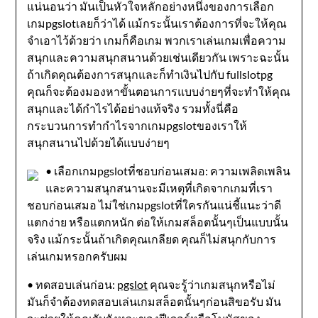
แน่นอนว่า มันเป็นหัวใจหลักอย่างหนึ่งของการเลือก
เกมpgslotเลยก็ว่าได้ แม้กระนั้นเราต้องการที่จะให้คุณ
จำเอาไว้ด้วยว่า เกมก็คือเกม พวกเราเล่นเกมเพื่อความ
สนุกและความสนุกสนานด้วยเช่นเดียวกัน เพราะฉะนั้น
ถ้าเกิดคุณต้องการสนุกและก็ทำเงินไปกับ fullslotpg
คุณก็จะต้องมองหาขั้นตอนการแบบง่ายๆที่จะทำให้คุณ
สนุกและได้กำไรได้อย่างแท้จริง รวมทั้งนี่คือ
กระบวนการทำกำไรจากเกมpgslotของเราให้
สนุกสนานไปด้วยได้แบบง่ายๆ
• เลือกเกมpgslotที่ชอบก่อนเสมอ: ความเพลิดเพลิน
และความสนุกสนานจะมีเหตุที่เกิดจากเกมที่เรา
ชอบก่อนเสมอ ไม่ใช่เกมpgslotที่ใครกันแน่ชี้แนะว่าดี
แตกง่าย หรือแตกหนัก ต่อให้เกมสล็อตนั้นๆเป็นแบบนั้น
จริง แม้กระนั้นถ้าเกิดคุณเกลียด คุณก็ไม่สนุกกับการ
เล่นเกมหรอกครับผม
• ทดสอบเล่นก่อน:
pgslot
คุณจะรู้ว่าเกมสนุกหรือไม่
มันก็จำต้องทดสอบเล่นเกมสล็อตนั้นๆก่อนสิขอรับ มัน