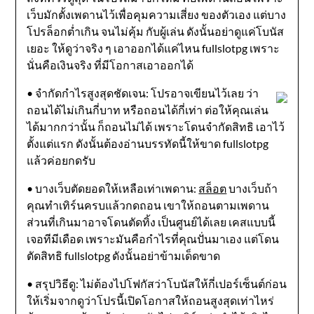
เว็บมักตั้งเพดานไว้เพื่อคุมความเสี่ยง ของตัวเอง แต่บาง
โปรล็อกต่ำเกิน จนไม่คุ้ม กับผู้เล่น ดังนั้นอย่าดูแค่โบนัส
เยอะ ให้ดูว่าจริง ๆ เอาออกได้แค่ไหน fullslotpg เพราะ
นั่นคือเงินจริง ที่มีโอกาสเอาออกได้
• จำกัดกำไรสูงสุดชัดเจน: โปรอาจเขียนไว้เลย ว่า
ถอนได้ไม่เกินกี่บาท หรือถอนได้กี่เท่า ต่อให้คุณเล่น
ได้มากกว่านั้น ก็ถอนไม่ได้ เพราะโดนจำกัดสิทธิ เอาไว้
ตั้งแต่แรก ดังนั้นต้องอ่านบรรทัดนี้ให้ขาด fullslotpg
แล้วค่อยกดรับ
• บางเว็บตัดยอดให้เหลือเท่าเพดาน:
สล็อต
บางเว็บถ้า
คุณทำเทิร์นครบแล้วกดถอน เขาให้ถอนตามเพดาน
ส่วนที่เกินมาอาจโดนตัดทิ้ง เป็นศูนย์ได้เลย เคสแบบนี้
เจอทีมีเดือด เพราะมันคือกำไรที่คุณปั่นมาเอง แต่โดน
ตัดสิทธิ fullslotpg ดังนั้นอย่าข้ามเด็ดขาด
• สรุปวิธีดู: ไม่ต้องไปโฟกัสว่าโบนัสให้กี่เปอร์เซ็นต์ก่อน
ให้เริ่มจากดูว่าโปรนี้เปิดโอกาสให้ถอนสูงสุดเท่าไหร่