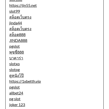
https://jin55.net
slot99
สล็อตเว็บตรง
jinda44
สล็อตเว็บตรง
สล็อต888
JINDA888
pgslot
พุซซี่888
บาคาร่า
slotxo
slotpg
ดูหนังโป๊
https://1xbetth.vip
pgslot
allbet24
pg slot
joker 123