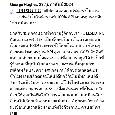
George Hughes,
29 กุมภาพันธ์ 2024
FULLSLOTPG
Fullslot สล็อตเว็บไซต์ตรงไม่ผ่าน
เอเย่นต์ เว็บไซต์ตรงแท้ 100% API มาตรฐานระดับ
โลก สมัครเลย!
มาครับผมทุกคน! มาทำความรู้จักกับเรา FULLSLOTPG
กันเถอะนะครับ! เราเป็นสล็อตเว็บตรงไม่ผ่านเอเย่นต์
เว็บตรงแท้ 100% เว็บตรงที่ให้คุณได้มากกว่าที่ไหนๆ
ด้วยเหตุว่ามาตรฐาน API สุดยอด พวกเราได้รับลิขสิทธิ์
แท้จากค่ายเกมสล็อตออนไลน์ที่สามารถพูดได้ว่าเป็นที่
รู้จักเยอะที่สุดในโลกอย่าง fullslot จัดเต็มทุกความ
เพลิดเพลินและความสนุกสนานให้กับคุณตลอด 24
ชั่วโมง เล่นสล็อตออนไลน์ได้ทุกวี่วันไม่มีพัก เล่นได้
ฟินๆวันแล้ววันเล่าตลอดเวลา มีโปรโมชั่นและกิจกรรม
เยอะแยะ สามารถยอมรับได้ตั้งแต่หนแรกที่เป็นพวกอีก
ด้วย ให้คุณบันเทิงใจกับการเล่นเกมแบบไม่เหมือนใคร
มีเกมให้เลือกเล่นมากมายแน่นอน แม้คุณพอใจล่ะก็ ลง
ทะเบียนกับเราแล้วมาบันเทิงใจด้วยกันนะครับ สมัคร
เลย!