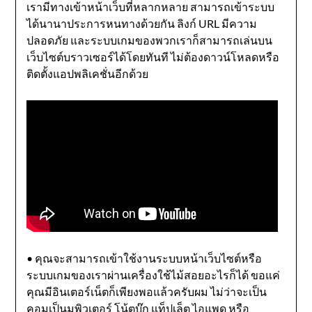
เรามีทางเข้าหน้าเว็บที่หลากหลาย สามารถเข้าระบบ
ได้นานาประการหนทางด้วยกัน ลิงก์ URL มีความ
ปลอดภัย และระบบเกมของพวกเราก็สามารถเล่นบน
เว็บไซต์บราวเซอร์ได้โดยทันที ไม่ต้องดาวน์โหลดหรือ
ติดตั้งแอปพลิเคชั่นอีกด้วย
• คุณจะสามารถเข้าใช้งานระบบหน้าเว็บไซต์หรือ
ระบบเกมของเราผ่านเครื่องใช้ไม้สอยอะไรก็ได้ ขอแค่
คุณมีอินเตอร์เน็ตก็เพียงพอแล้วครับผม ไม่ว่าจะเป็น
คอมเป็นมพิวเตอร์ โน้ตบุ๊ก แท็ปเล็ต ไอแพด หรือ