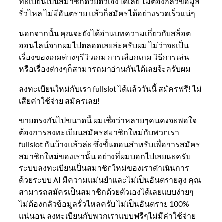
ทะเบียนเป็นสมาชิกด้วยตัวเองได้เลย ไม่ต้องกลัวข้อมูล
รั่วไหล ไม่มีอันตราย แล้วก็สมัครได้อย่างรวดเร็วแน่ๆ
นอกจากนั้น คุณจะยังได้อ่านบทความเกี่ยวกับสล็อต
ออนไลน์จากผมไปตลอดเลยล่ะครับผม ไม่ว่าจะเป็น
เรื่องของเกมต่างๆรีวิวเกม การเลือกเกม วิธีการเล่น
หรือเรื่องต่างๆก็สามารถมาอ่านกันได้เลยจ้ะครับผม
ลงทะเบียนใหม่กับเรา fullslot ได้แล้ววันนี้ สมัครฟรี! ไม่
เสียค่าใช้จ่าย สมัครเลย!
ขายตรงกันไปขนาดนี้ ผมเชื่อว่าหลายๆคนคงจะพอใจ
ต้องการลงทะเบียนสมัครสมาชิกใหม่กับพวกเรา
fullslot กันบ้างแล้วล่ะ ซึ่งขั้นตอนสำหรับเพื่อการสมัคร
สมาชิกใหม่ของเรานั้น อย่างที่ผมบอกไปเลยนะครับ
ระบบลงทะเบียนเป็นสมาชิกใหม่ของเราดำเนินการ
ด้วยระบบ AI มีความแม่นยำและไม่เป็นอันตรายสูง คุณ
สามารถสมัครเป็นสมาชิกด้วยตัวเองได้เลยแบบง่ายๆ
ไม่ต้องกลัวข้อมูลรั่วไหลครับ ไม่เป็นอันตราย 100%
แน่นอน ลงทะเบียนกับพวกเราแบบฟรีๆไม่มีค่าใช้จ่าย