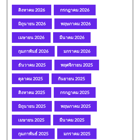
สิงหาคม 2026
กรกฎาคม 2026
มิถุนายน 2026
พฤษภาคม 2026
เมษายน 2026
มีนาคม 2026
กุมภาพันธ์ 2026
มกราคม 2026
ธันวาคม 2025
พฤศจิกายน 2025
ตุลาคม 2025
กันยายน 2025
สิงหาคม 2025
กรกฎาคม 2025
มิถุนายน 2025
พฤษภาคม 2025
เมษายน 2025
มีนาคม 2025
กุมภาพันธ์ 2025
มกราคม 2025