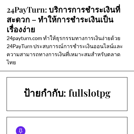
Skip
24PayTurn: บริการการชำระเงินที่
to
สะดวก – ทำให้การชำระเงินเป็น
content
เรื่องง่าย
24payturn.com ทำให้ธุรกรรมทางการเงินง่ายด้วย
24PayTurn ประสบการณ์การชำระเงินออนไลน์และ
ความสามารถทางการเงินที่เหมาะสมสำหรับตลาด
ไทย
ป้ายกำกับ:
fullslotpg