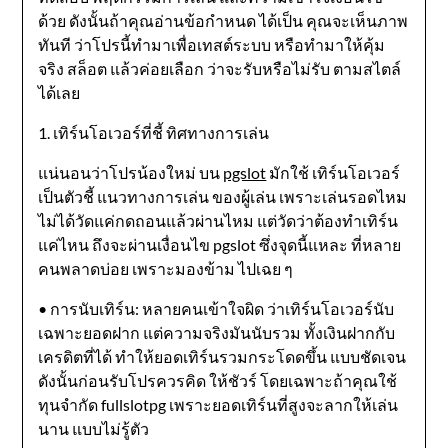
ด้วย ดังนั้นถ้าคุณอ่านข้อกำหนด ได้เป็น คุณจะเห็นภาพ
ทันที ว่าโปรนี้ทำมาเพื่อเทสต์ระบบ หรือทำมาให้คุ้ม
จริง สล็อต แล้วค่อยเลือก ว่าจะรับหรือไม่รับ ตามสไตล์
ได้เลย
1. เทิร์นโอเวอร์ที่ชี้ ทิศทางการเล่น
แน่นอนว่าโปรน้องใหม่ บน
pgslot
มักใช้ เทิร์นโอเวอร์
เป็นตัวชี้ แนวทางการเล่น ของผู้เล่น เพราะเล่นรอดไหม
ไม่ได้วัดแค่กดถอนแล้วผ่านไหม แต่วัดว่าต้องทำเทิร์น
แค่ไหน ถึงจะผ่านเงื่อนไข pgslot ซึ่งจุดนี้แหละ ที่หลาย
คนพลาดบ่อย เพราะมองข้าม ไปเฉย ๆ
• การนับเทิร์น: หลายคนเข้าใจผิด ว่าเทิร์นโอเวอร์นับ
เฉพาะยอดฝาก แต่ความจริงมันนับรวม ทั้งเงินฝากกับ
เครดิตที่ได้ ทำให้ยอดเทิร์นรวมกระโดดขึ้น แบบชัดเจน
ดังนั้นก่อนรับโปรควรคิด ให้ชัวร์ โดยเฉพาะถ้าคุณใช้
ทุนจำกัด fullslotpg เพราะยอดเทิร์นที่สูงจะลากให้เล่น
นาน แบบไม่รู้ตัว