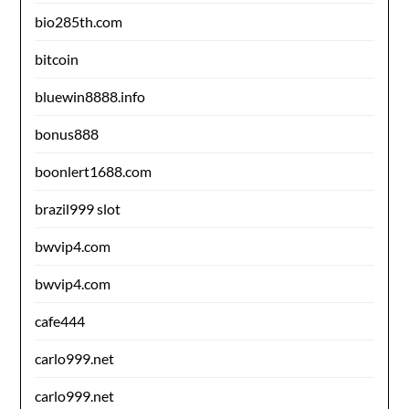
bio285th.com
bitcoin
bluewin8888.info
bonus888
boonlert1688.com
brazil999 slot
bwvip4.com
bwvip4.com
cafe444
carlo999.net
carlo999.net