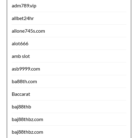
adm789.vip
allbet24hr
allone745s.com
alot666
amb slot
asb9999.com
ba88th.com
Baccarat
baj88thb
baj88thbz.com
baj88thbz.com