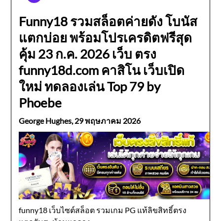
Funny18 รวมสล็อตค่ายดัง โบนัส
แตกบ่อย พร้อมโปรเครดิตฟรีสุด
คุ้ม 23 ก.ค. 2026 เว็บ ตรง
funny18d.com คาสิโน เว็บเปิด
ใหม่ ทดลองเล่น Top 79 by
Phoebe
George Hughes,
29 พฤษภาคม 2026
funny18 เว็บไซต์สล็อต รวมเกม PG แท้ลิขสิทธิ์ตรง