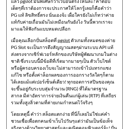
แล้ว pgslot มันพิเศษกว่าเว็บอื่นตรงไหนล่ะ? คำตอบ
เด็ดๆที่เราต้องการจะประกาศให้โลกรู้เลยก็คือคำว่า
PG แท้ ลิขสิทธิ์ตรง นั่นเองจ้ะ เผื่อใครยังไม่เก็ทว่าค่าย
แท้กับค่ายเถื่อนมันไม่เหมือนกันยังไง วันนี้พวกเราจะ
มาแฉให้ฟังกันแบบหมดเปลือก
เมื่อคุณเลือกปั่นสล็อตที่
pgslot
ตัวเกมทั้งหมดของค่าย
PG Slot จะเป็นการดึงสัญญาณสดๆผ่านระบบ API แท้
ส่งตรงจากเซิร์ฟเวอร์หลักของบริษัทผู้พัฒนาเกมในต่าง
ชาติ ซึ่งระบบนี้มีข้อดีที่เริ่ดมากมายๆเป็น ตัวเว็บไซต์
หรือผู้ครอบครองเว็บจะไม่สามารถเข้าไปแทรกแซง
แก้ไข หรือตั้งค่าล็อกผลของการออกรางวัลใดๆก็ตาม
ได้เลยแม้แต่เปอร์เซ็นต์เดียว! ทุกยอดการสปินของคุณ
จะขึ้นอยู่กับระบบสุ่มจำนวน (RNG) ที่ได้มาตรฐาน
สากล มีค่าอัตราการจ่ายเงินคืนแก่ผู้เล่น (RTP) ที่เสถียร
รวมทั้งสูงลิ่วตามที่ค่ายเกมกำหนดไว้จริงๆ
โดยเหตุนี้ คำว่า สล็อตแตกง่าย ที่นี่ก็เลยไม่ใช่แค่คำ
ชวนเชื่อเพื่อตกคนเข้าเว็บไปวันๆแต่ว่ามันเป็นข้อเท็จ
จริงทางด้านวิทยาศาสตร์และคณิตคอมพิวเตอร์จ้ะ! ปั่น