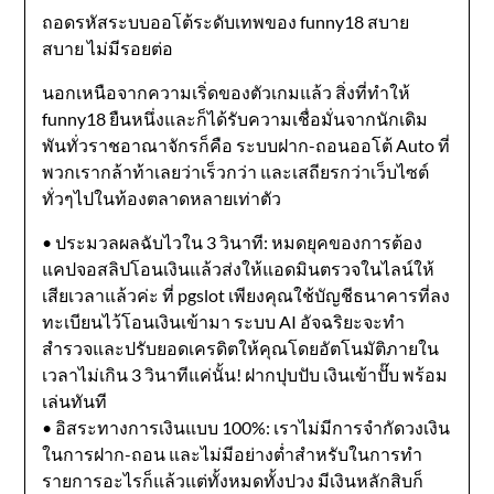
ถอดรหัสระบบออโต้ระดับเทพของ funny18 สบาย
สบาย ไม่มีรอยต่อ
นอกเหนือจากความเริ่ดของตัวเกมแล้ว สิ่งที่ทำให้
funny18 ยืนหนึ่งและก็ได้รับความเชื่อมั่นจากนักเดิม
พันทั่วราชอาณาจักรก็คือ ระบบฝาก-ถอนออโต้ Auto ที่
พวกเรากล้าท้าเลยว่าเร็วกว่า และเสถียรกว่าเว็บไซต์
ทั่วๆไปในท้องตลาดหลายเท่าตัว
• ประมวลผลฉับไวใน 3 วินาที: หมดยุคของการต้อง
แคปจอสลิปโอนเงินแล้วส่งให้แอดมินตรวจในไลน์ให้
เสียเวลาแล้วค่ะ ที่ pgslot เพียงคุณใช้บัญชีธนาคารที่ลง
ทะเบียนไว้โอนเงินเข้ามา ระบบ AI อัจฉริยะจะทำ
สำรวจและปรับยอดเครดิตให้คุณโดยอัตโนมัติภายใน
เวลาไม่เกิน 3 วินาทีแค่นั้น! ฝากปุบปับ เงินเข้าปั๊บ พร้อม
เล่นทันที
• อิสระทางการเงินแบบ 100%: เราไม่มีการจำกัดวงเงิน
ในการฝาก-ถอน และไม่มีอย่างต่ำสำหรับในการทำ
รายการอะไรก็แล้วแต่ทั้งหมดทั้งปวง มีเงินหลักสิบก็