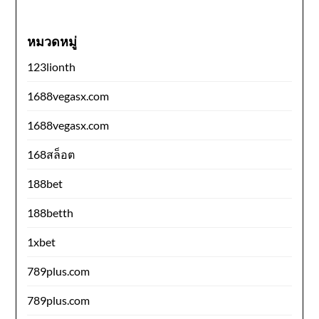
หมวดหมู่
123lionth
1688vegasx.com
1688vegasx.com
168สล็อต
188bet
188betth
1xbet
789plus.com
789plus.com