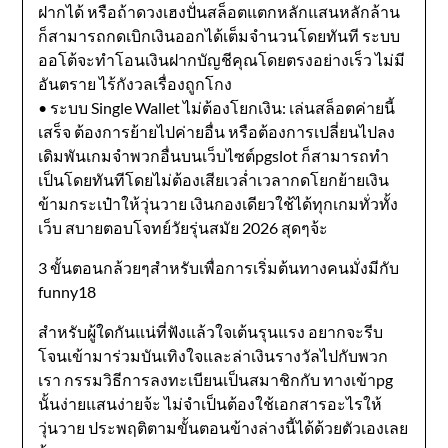
ฝากได้ หรือถ้าดวงเฮงปั่นสล็อตแตกหลักแสนหลักล้าน
ก็สามารถกดเบิกเงินออกได้เต็มจำนวนโดยทันที ระบบ
ออโต้จะทำโอนเงินฝากบัญชีคุณโดยตรงอย่างเร็ว ไม่มี
อันตราย ไร้กังวลเรื่องถูกโกง
• ระบบ Single Wallet ไม่ต้องโยกเงิน: เล่นสล็อตค่ายนี้
เสร็จ ต้องการย้ายไปค่ายอื่น หรือต้องการเปลี่ยนไปลง
เดิมพันเกมจำพวกอื่นบนเว็บไซต์pgslot ก็สามารถทำ
เป็นโดยทันทีโดยไม่ต้องเสียเวล่ำเวลากดโยกย้ายเงิน
ข้ามกระเป๋าให้วุ่นวาย เงินกองเดียวใช้ได้ทุกเกมทั่วทั้ง
เว็บ สบายตอบโจทย์วัยรุ่นสมัย 2026 สุดๆจ้ะ
3 ขั้นตอนกล้วยๆสำหรับเพื่อการเริ่มต้นทางคนมั่งมีกับ
funny18
สำหรับผู้ใดกันแน่ที่ฟังแล้วใจเต้นรุนแรง อยากจะรีบ
โจนเข้ามาร่วมบันเทิงใจและล่าเงินรางวัลไปกับพวก
เรา กรรมวิธีการลงทะเบียนเป็นสมาชิกกับ ทางเข้าpg
นั้นง่ายแสนง่ายจ้ะ ไม่จำเป็นต้องใช้เอกสารอะไรให้
วุ่นวาย ประพฤติตามขั้นตอนข้างล่างนี้ได้ด้วยตัวเองเลย