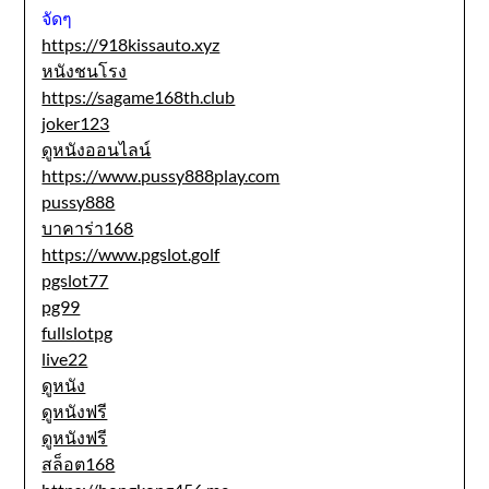
จัดๆ
https://918kissauto.xyz
หนังชนโรง
https://sagame168th.club
joker123
ดูหนังออนไลน์
https://www.pussy888play.com
pussy888
บาคาร่า168
https://www.pgslot.golf
pgslot77
pg99
fullslotpg
live22
ดูหนัง
ดูหนังฟรี
ดูหนังฟรี
สล็อต168