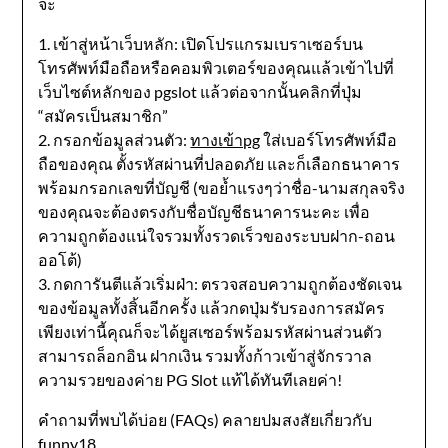
จ้ะ
1. เข้าสู่หน้าเว็บหลัก: เปิดโปรแกรมเบราเซอร์บน
โทรศัพท์มือถือหรือคอมพิวเตอร์ของคุณแล้วเข้าไปที่
เว็บไซต์หลักของ pgslot แล้วต่อจากนั้นคลิกที่ปุ่ม
“สมัครเป็นสมาชิก”
2. กรอกข้อมูลส่วนตัว:
ทางเข้าpg
ใส่เบอร์โทรศัพท์มือ
ถือของคุณ ตั้งรหัสผ่านที่ปลอดภัย และก็เลือกธนาคาร
พร้อมกรอกเลขที่บัญชี (ขอย้ำแรงๆว่าชื่อ-นามสกุลจริง
ของคุณจะต้องตรงกับชื่อบัญชีธนาคารนะคะ เพื่อ
ความถูกต้องแน่ใจรวมทั้งรวดเร็วของระบบฝาก-ถอน
ออโต้)
3. กดการันตีแล้วเริ่มฝ่า: ตรวจสอบความถูกต้องชัดเจน
ของข้อมูลทั้งสิ้นอีกครั้ง แล้วกดปุ่มรับรองการสมัคร
เพียงเท่านี้คุณก็จะได้ยูสเซอร์พร้อมรหัสผ่านส่วนตัว
สามารถล็อกอิน ฝากเงิน รวมทั้งก้าวเข้าสู่จักรวาล
ความรวยของค่าย PG Slot แท้ได้ทันทีเลยค่า!
คำถามที่พบได้บ่อย (FAQs) คลายปมสงสัยเกี่ยวกับ
funny18