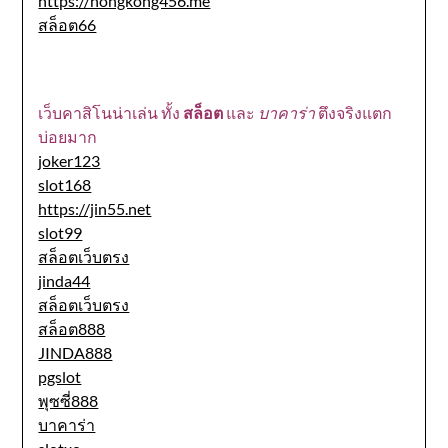
https://hongkong456.me
สล็อต66
เว็บคาสิโนน่าเล่น ทั้ง
สล็อต
และ
บาคาร่า
ตึงจริงแตก
บ่อยมาก
joker123
slot168
https://jin55.net
slot99
สล็อตเว็บตรง
jinda44
สล็อตเว็บตรง
สล็อต888
JINDA888
pgslot
พุซซี่888
บาคาร่า