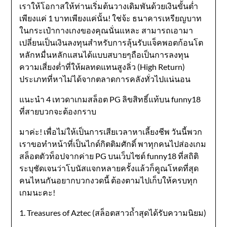
เราให้โอกาสให้ท่านเริ่มต้นวางเดิมพันด้วยเงินขั้นต่ำ
เพียงแค่ 1 บาทเพียงแค่นั้น! ใช่จ้ะ ธนาคารเหรียญบาท
ในกระเป๋ากางเกงของคุณนั่นแหละ สามารถเอามา
เปลี่ยนเป็นเงินลงทุนสำหรับการลุ้นรับแจ็คพอตก้อนโต
หลักหมื่นหลักแสนได้แบบสบายๆถือเป็นการลงทุน
ความเสี่ยงต่ำที่ให้ผลทดแทนสูงลิ่ว (High Return)
ประเภทที่หาไม่ได้จากตลาดการคลังทั่วไปแน่นอน
แนะนำ 4 เทวดาเกมสล็อต PG ลิขสิทธิ์แท้บน funny18
ที่สายบวกจะต้องกราบ
มาค่ะ! เพื่อไม่ให้เป็นการเสียเวลาหาเลี้ยงชีพ วันนี้พวก
เราขอทำหน้าที่เป็นไกด์กิตติมศักดิ์ พาทุกคนไปส่องเกม
สล็อตตัวท็อปจากค่าย PG บนเว็บไซต์ funny18 ที่สถิติ
ระบุชัดเจนว่าโบนัสแจกหลายครั้งแล้วก็คูณโหดที่สุด
คนไหนกันอยากบวกงวดนี้ ต้องตามไปเก็บให้ครบทุก
เกมนะคะ!
1. Treasures of Aztec (สล็อตสาวถ้ำสุดได้รับความนิยม)