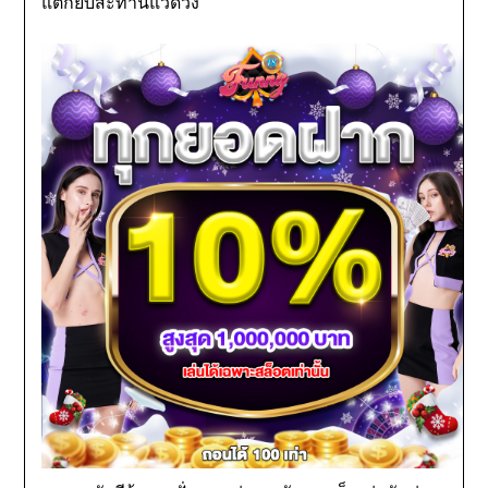
แตกยับสะท้านแวดวง