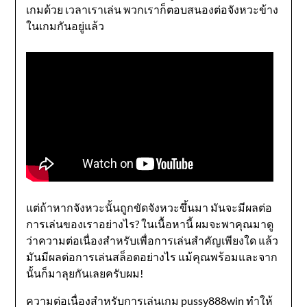
เกมด้วย เวลาเราเล่น พวกเราก็ตอบสนองต่อจังหวะข้าง
ในเกมกันอยู่แล้ว
แต่ถ้าหากจังหวะนั้นถูกขัดจังหวะขึ้นมา มันจะมีผลต่อ
การเล่นของเราอย่างไร? ในเนื้อหานี้ ผมจะพาคุณมาดู
ว่าความต่อเนื่องสำหรับเพื่อการเล่นสำคัญเพียงใด แล้ว
มันมีผลต่อการเล่นสล็อตอย่างไร แม้คุณพร้อมและจาก
นั้นก็มาลุยกันเลยครับผม!
ความต่อเนื่องสำหรับการเล่นเกม pussy888win ทำให้