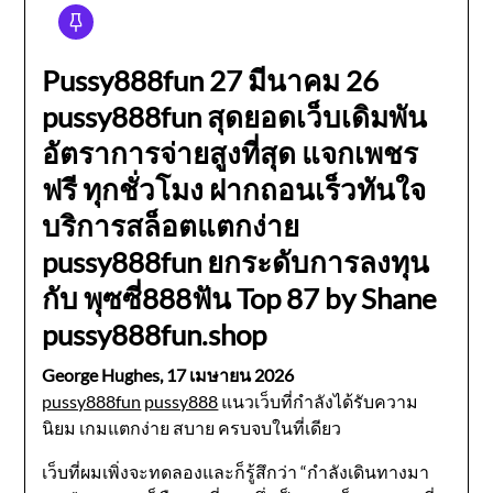
Pussy888fun 27 มีนาคม 26
pussy888fun สุดยอดเว็บเดิมพัน
อัตราการจ่ายสูงที่สุด แจกเพชร
ฟรี ทุกชั่วโมง ฝากถอนเร็วทันใจ
บริการสล็อตแตกง่าย
pussy888fun ยกระดับการลงทุน
กับ พุซซี่888ฟัน Top 87 by Shane
pussy888fun.shop
George Hughes,
17 เมษายน 2026
pussy888fun
pussy888
แนวเว็บที่กำลังได้รับความ
นิยม เกมแตกง่าย สบาย ครบจบในที่เดียว
เว็บที่ผมเพิ่งจะทดลองและก็รู้สึกว่า “กำลังเดินทางมา