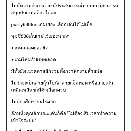
ไม่มีความจำเป็นต้องมีประสบการณ์มาก่อน ก็สามารถ
สนุกกับเกมสล็อตได้เลย
pussy888fun เกมเยอะ เลือกเล่นได้ไม่เบื่อ
พุชชี่888เก็บเกมไว้เยอะมากๆ
• เกมสล็อตยอดฮิต
• เกมใหม่อัปเดตตลอด
มีทั้งยังแนวคลาสสิกรวมทั้งกราฟิกงามล้ำสมัย
ไม่ว่าจะเป็นสายลุ้นโบนัส สายแจ็คพอต หรือสายเล่น
เพลิดเพลินๆก็มีตัวเลือกครบ
ไม่ต้องศึกษาอะไรมาก
อีกหนึ่งคุณลักษณะเด่นก็คือ “ไม่ต้องเสียเวลาทำความ
เข้าใจระบบ”