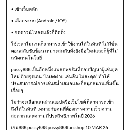
• เข้าเว็บหลัก
• เลือกระบบ (Android / iOS)
• กดดาวน์โหลดแล้วก็ติดตั้ง
ใช้เวลาไม่นานก็สามารถเข้าใช้งานได้ในทันที ไม่มีขั้น
ตอนสลับซับซ้อน เหมาะสมกับทั้งยังมือใหม่และก็ผู้ที่ไม่
ถนัดเทคโนโลยี
pussy888 เป็นอีกหนึ่งแพลตฟอร์มที่ตอบปัญหาผู้เล่นยุค
ใหม่ ด้วยจุดเด่น “โหลดง่าย เล่นลื่น ไม่สะดุด” ทำให้
ประสบการณ์การเล่นสม่ำเสมอและก็สนุกสนานเพิ่มขึ้น
เรื่อยๆ
ไม่ว่าจะเลือกเล่นผ่านแอปหรือเว็บไซต์ ก็สามารถเข้า
ถึงได้ในทันที เหมาะกับคนที่ต้องการความเร็ว ความ
สะดวก และความมีประสิทธิภาพในปี 2026
เกม888 pussy888 pussy888fun.shop 10 MAR 26