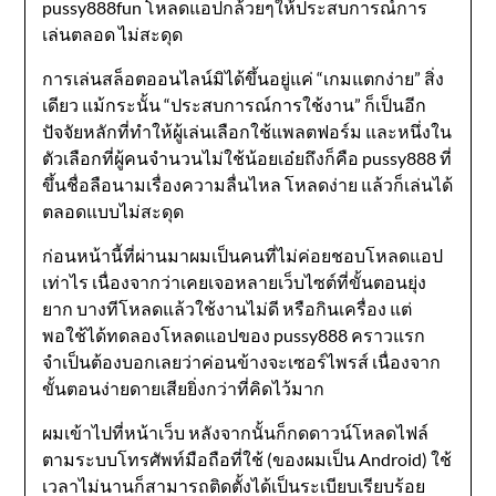
pussy888fun โหลดแอปกล้วยๆให้ประสบการณ์การ
เล่นตลอด ไม่สะดุด
การเล่นสล็อตออนไลน์มิได้ขึ้นอยู่แค่ “เกมแตกง่าย” สิ่ง
เดียว แม้กระนั้น “ประสบการณ์การใช้งาน” ก็เป็นอีก
ปัจจัยหลักที่ทำให้ผู้เล่นเลือกใช้แพลตฟอร์ม และหนึ่งใน
ตัวเลือกที่ผู้คนจำนวนไม่ใช้น้อยเอ๋ยถึงก็คือ pussy888 ที่
ขึ้นชื่อลือนามเรื่องความลื่นไหล โหลดง่าย แล้วก็เล่นได้
ตลอดแบบไม่สะดุด
ก่อนหน้านี้ที่ผ่านมาผมเป็นคนที่ไม่ค่อยชอบโหลดแอป
เท่าไร เนื่องจากว่าเคยเจอหลายเว็บไซต์ที่ขั้นตอนยุ่ง
ยาก บางทีโหลดแล้วใช้งานไม่ดี หรือกินเครื่อง แต่
พอใช้ได้ทดลองโหลดแอปของ pussy888 คราวแรก
จำเป็นต้องบอกเลยว่าค่อนข้างจะเซอร์ไพรส์ เนื่องจาก
ขั้นตอนง่ายดายเสียยิ่งกว่าที่คิดไว้มาก
ผมเข้าไปที่หน้าเว็บ หลังจากนั้นก็กดดาวน์โหลดไฟล์
ตามระบบโทรศัพท์มือถือที่ใช้ (ของผมเป็น Android) ใช้
เวลาไม่นานก็สามารถติดตั้งได้เป็นระเบียบเรียบร้อย