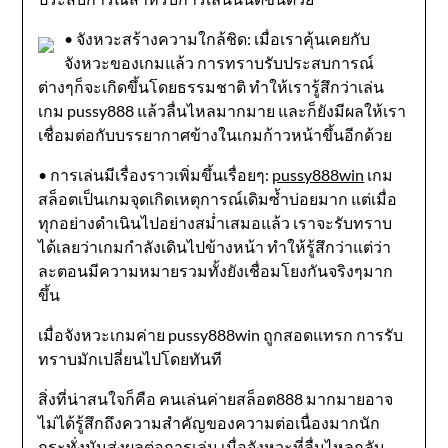
• จังหวะสร้างความใกล้ชิด: เมื่อเราคุ้นเคยกับ
จังหวะของเกมแล้ว การทราบรับประสบการณ์
ต่างๆก็จะเกิดขึ้นโดยธรรมชาติ ทำให้เรารู้สึกว่าเล่น
เกม pussy888 แล้วลื่นไหลมากมาย และก็ยังมีผลให้เรา
เชื่อมต่อกับบรรยากาศข้างในเกมก้าวหน้าขึ้นอีกด้วย
• การเล่นมีเรื่องราวเพิ่มขึ้นเรื่อยๆ:
pussy888win
เกม
สล็อตเป็นเกมจุดเกิดเหตุการณ์เดิมซ้ำบ่อยมาก แต่เมื่อ
ทุกอย่างดำเนินไปอย่างสม่ำเสมอแล้ว เราจะรับทราบ
ได้เลยว่าเกมกำลังเดินไปข้างหน้า ทำให้รู้สึกว่าแต่ว่า
ละตอนมีความหมายรวมทั้งยังเชื่อมโยงกันจริงๆมาก
ขึ้น
เมื่อจังหวะเกมค่าย pussy888win ถูกสอดแทรก การรับ
ทราบมักเปลี่ยนไปโดยทันที
สิ่งที่น่าสนใจก็คือ คนเล่นค่ายสล็อต888 มากมายอาจ
ไม่ได้รู้สึกถึงความสำคัญของความต่อเนื่องมากนัก
กระทั่งมันส่งผลต่อการเล่น เมื่อจังหวะที่ลื่นไหลกลับ