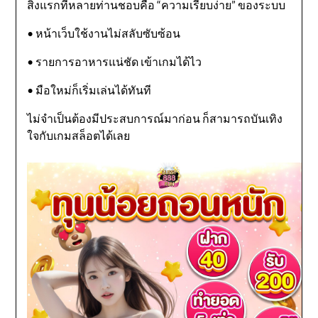
สิ่งแรกที่หลายท่านชอบคือ “ความเรียบง่าย” ของระบบ
• หน้าเว็บใช้งานไม่สลับซับซ้อน
• รายการอาหารแน่ชัด เข้าเกมได้ไว
• มือใหม่ก็เริ่มเล่นได้ทันที
ไม่จำเป็นต้องมีประสบการณ์มาก่อน ก็สามารถบันเทิง
ใจกับเกมสล็อตได้เลย