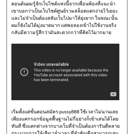
ตอนต้นผมรู้จักเว็บไซต์แห่งนี้จากเพื่อนพ้องที่แนะนำ
เขาบอกว่าเป็นเว็บไซต์ศูนย์รวมสล็อตแตกง่ายไว้เยอะ
และไม่จำเป็นต้องสลับเว็บไปมาให้ยุ่งยาก ในขณะนั้น
ผมก็ยังไม่ได้มุ่งมาดมาก แต่พอลองเข้าไปใช้งานจริง
กลับมีความรู้สึกว่ามันสะดวกกว่าที่คิดไว้มากมาย
เริ่มตั้งแต่ขั้นตอนสมัคร pussy888 ใช้เวลาไม่นานเลย
เพียงแค่กรอกข้อมูลพื้นฐานไม่กี่อย่างก็เข้าเล่นได้โดย
ทันที ซึ่งแตกต่างจากบางเว็บที่จำเป็นต้องการันตีหลาย
กระบวนการให้เสียเวล่ำเวลา ที่สำคัญคือสามารถเล่น