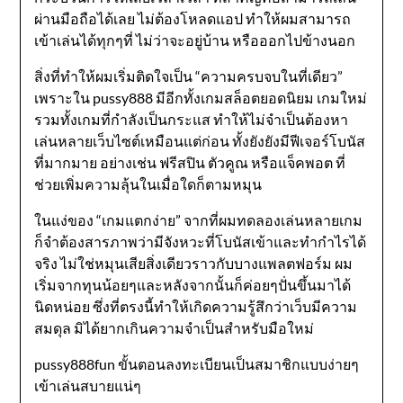
ผ่านมือถือได้เลย ไม่ต้องโหลดแอป ทำให้ผมสามารถ
เข้าเล่นได้ทุกๆที่ ไม่ว่าจะอยู่บ้าน หรือออกไปข้างนอก
สิ่งที่ทำให้ผมเริ่มติดใจเป็น “ความครบจบในที่เดียว”
เพราะใน pussy888 มีอีกทั้งเกมสล็อตยอดนิยม เกมใหม่
รวมทั้งเกมที่กำลังเป็นกระแส ทำให้ไม่จำเป็นต้องหา
เล่นหลายเว็บไซต์เหมือนแต่ก่อน ทั้งยังยังมีฟีเจอร์โบนัส
ที่มากมาย อย่างเช่น ฟรีสปิน ตัวคูณ หรือแจ็คพอต ที่
ช่วยเพิ่มความลุ้นในเมื่อใดก็ตามหมุน
ในแง่ของ “เกมแตกง่าย” จากที่ผมทดลองเล่นหลายเกม
ก็จำต้องสารภาพว่ามีจังหวะที่โบนัสเข้าและทำกำไรได้
จริง ไม่ใช่หมุนเสียสิ่งเดียวราวกับบางแพลตฟอร์ม ผม
เริ่มจากทุนน้อยๆและหลังจากนั้นก็ค่อยๆปั่นขึ้นมาได้
นิดหน่อย ซึ่งที่ตรงนี้ทำให้เกิดความรู้สึกว่าเว็บมีความ
สมดุล มิได้ยากเกินความจำเป็นสำหรับมือใหม่
pussy888fun ขั้นตอนลงทะเบียนเป็นสมาชิกแบบง่ายๆ
เข้าเล่นสบายแน่ๆ