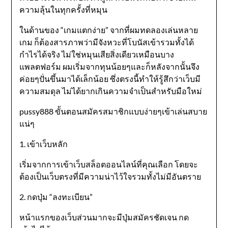
ความลุ้นในทุกครั้งที่หมุน
ในด้านของ “เกมแตกง่าย” จากที่ผมทดลองเล่นหลาย
เกม ก็ต้องสารภาพว่ามีจังหวะที่โบนัสเข้ารวมทั้งได้
กำไรได้จริง ไม่ใช่หมุนเสียสิ่งเดียวเหมือนบาง
แพลตฟอร์ม ผมเริ่มจากทุนน้อยๆและก็หลังจากนั้นจึง
ค่อยๆปั่นขึ้นมาได้เล็กน้อย ซึ่งตรงนี้ทำให้รู้สึกว่าเว็บมี
ความสมดุล ไม่ได้ยากเกินความจำเป็นสำหรับมือใหม่
pussy888 ขั้นตอนสมัครสมาชิกแบบง่ายๆเข้าเล่นสบาย
แน่ๆ
1. เข้าเว็บหลัก
เริ่มจากการเข้าเว็บสล็อตออนไลน์ที่คุณเลือก โดยจะ
ต้องเป็นเว็บตรงที่มีความน่าไว้ใจรวมทั้งไม่มีอันตราย
2. กดปุ่ม “ลงทะเบียน”
หน้าแรกของเว็บส่วนมากจะมีปุ่มสมัครชัดเจน กด