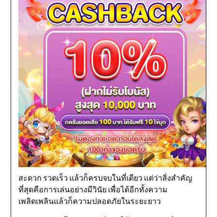
สะดวก รวดเร็ว แล้วก็ครบจบในที่เดียว แต่ว่าสิ่งสำคัญ
ที่สุดคือการเล่นอย่างมีวินัย เพื่อได้อีกทั้งความ
เพลิดเพลินแล้วก็ความปลอดภัยในระยะยาว