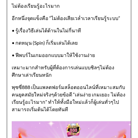
ไม่ต้องเรียนรู้อะไรมาก
อีกหนึ่งจุดแข็งคือ “ไม่ต้องเสียเวล่ำเวลาเรียนรู้ระบบ”
• รู้เรื่องวิธีเล่นได้ด้านในไม่กี่นาที
• กดหมุน (Spin) ก็เริ่มเล่นได้เลย
• ฟีพบร์ในเกมออกแบบมาให้ใช้งานง่าย
เหมาะมากสำหรับผู้ที่ต้องการเล่นแบบชิลๆไม่ต้อง
ศึกษาเล่าเรียนหนัก
พุซซี่888 เป็นแพลตฟอร์มสล็อตออนไลน์ที่เหมาะสมกับ
คนยุคสมัยใหม่จริงๆด้วยข้อดี “เล่นง่าย เกมเยอะ ไม่ต้อง
เรียนรู้อะไรมาก” ทำให้ทั้งมือใหม่แล้วก็ผู้เล่นทั่วๆไป
สามารถเริ่มต้นได้โดยทันที