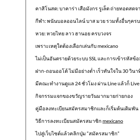
คาสิโนสด: บาคาร่า เสือมังกร รูเล็ต ถ่ายทอดสดจ
กีฬา: พนันบอลออนไลน์ บาส มวย รวมทั้งอื่นๆคร
หวย: หวยไทย ลาว ฮานอย ครบวงจร
เพราะเหตุใดต้องเลือกเล่นกับ mexicano
ไม่เป็นอันตรายด้วยระบบ SSL และการเข้ารหัสข้อ
ฝาก-ถอนออโต้ ไม่มีอย่างต่ำ เร็วทันใจใน 30 วินาท
มีคณะทำงานดูแล 24 ชั่วโมง ผ่าน Line แล้วก็ Live
กิจกรรมแจกของขวัญรายวันมากมายก่ายกอง
คู่มือลงทะเบียนสมัครสมาชิกและก็เริ่มต้นเดิมพัน
วิธีการลงทะเบียนสมัครสมาชิก
mexicano
ไปสู่เว็บไซต์แล้วคลิกปุ่ม “สมัครสมาชิก”