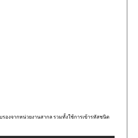
รับรองจากหน่วยงานสากล รวมทั้งใช้การเข้ารหัสชนิด