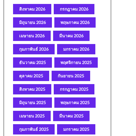
สิงหาคม 2026
กรกฎาคม 2026
มิถุนายน 2026
พฤษภาคม 2026
เมษายน 2026
มีนาคม 2026
กุมภาพันธ์ 2026
มกราคม 2026
ธันวาคม 2025
พฤศจิกายน 2025
ตุลาคม 2025
กันยายน 2025
สิงหาคม 2025
กรกฎาคม 2025
มิถุนายน 2025
พฤษภาคม 2025
เมษายน 2025
มีนาคม 2025
กุมภาพันธ์ 2025
มกราคม 2025