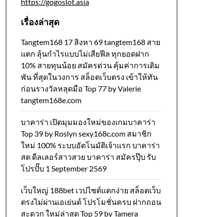
https://gogoslot.asia
เรื่องล่าสุด
Tangtem168 17 สิงหา 69 tangtem168 สาย
แตก ลุ้นกำไรแบบไม่เสียฟีล ทุกยอดฝาก
10% สายทุนน้อย สมัครด่วน คุ้มค่าการเดิม
พัน ที่สุดในวงการ สล็อตเว็บตรง เข้าให้ทัน
ก่อนรางวัลหลุดมือ Top 77 by Valerie
tangtem168e.com
บาคาร่า เปิดมุมมองใหม่ของเกมบาคาร่า
Top 39 by Roslyn sexy168c.com สมาชิก
ใหม่ 100% ระบบอัตโนมัติเจ้าแรก บาคาร่า
สด ดีลเลอร์สาวสวย บาคาร่า สมัครปุ๊บ รับ
โปรปั๊บ 1 September 2569
เว็บใหญ่ 188bet เวปไซต์แตกง่าย สล็อตเว็บ
ตรงไม่ผ่านเอเย่นต์ โปรโมชั่นครบ ฝากถอน
สะดวก ใหม่ล่าสุด Top 59 by Tamera