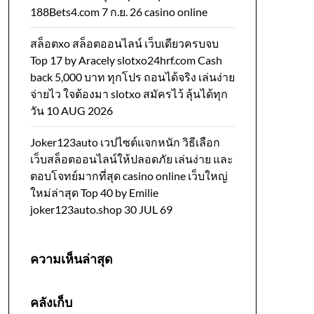
188Bets4.com 7 ก.ย. 26 casino online
สล็อตxo สล็อตออนไลน์ เว็บเดียวครบจบ
Top 17 by Aracely slotxo24hrf.com Cash
back 5,000 บาท ทุกโปร ถอนได้จริง เล่นง่าย
จ่ายไว ใจต้องมา slotxo สมัครไว้ ลุ้นได้ทุก
วัน 10 AUG 2026
Joker123auto เวปไซต์แจกหนัก วิธีเลือก
เว็บสล็อตออนไลน์ให้ปลอดภัย เล่นง่าย และ
ตอบโจทย์มากที่สุด casino online เว็บใหญ่
ใหม่ล่าสุด Top 40 by Emilie
joker123auto.shop 30 JUL 69
ความเห็นล่าสุด
คลังเก็บ