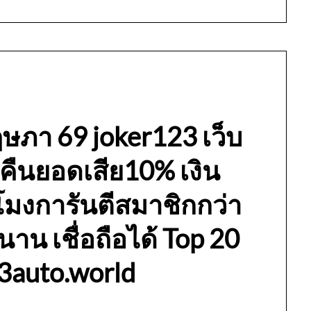
ษภา 69 joker123 เว็บ
 คืนยอดเสีย10% เงิน
่วโมงการันตีสมาชิกกว่า
าน เชื่อถือได้ Top 20
3auto.world