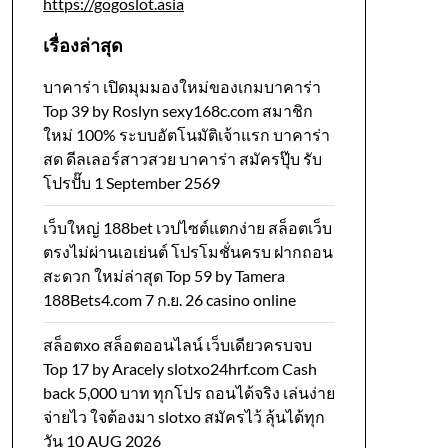
https://gogoslot.asia
เรื่องล่าสุด
บาคาร่า เปิดมุมมองใหม่ของเกมบาคาร่า
Top 39 by Roslyn sexy168c.com สมาชิก
ใหม่ 100% ระบบอัตโนมัติเจ้าแรก บาคาร่า
สด ดีลเลอร์สาวสวย บาคาร่า สมัครปุ๊บ รับ
โปรปั๊บ 1 September 2569
เว็บใหญ่ 188bet เวปไซต์แตกง่าย สล็อตเว็บ
ตรงไม่ผ่านเอเย่นต์ โปรโมชั่นครบ ฝากถอน
สะดวก ใหม่ล่าสุด Top 59 by Tamera
188Bets4.com 7 ก.ย. 26 casino online
สล็อตxo สล็อตออนไลน์ เว็บเดียวครบจบ
Top 17 by Aracely slotxo24hrf.com Cash
back 5,000 บาท ทุกโปร ถอนได้จริง เล่นง่าย
จ่ายไว ใจต้องมา slotxo สมัครไว้ ลุ้นได้ทุก
วัน 10 AUG 2026