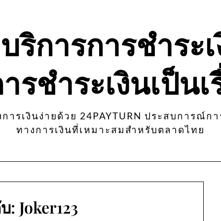
บริการการชำระเง
ารชำระเงินเป็นเรื
การเงินง่ายด้วย 24PAYTURN ประสบการณ์ก
ทางการเงินที่เหมาะสมสำหรับตลาดไทย
ับ:
Joker123