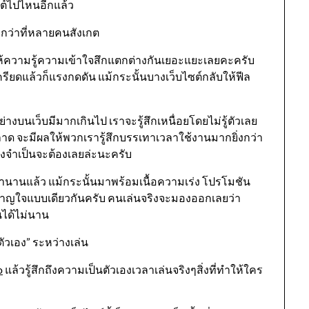
ซต์ไปไหนอีกแล้ว
งกว่าที่หลายคนสังเกต
ก็ให้ความรู้ความเข้าใจสึกแตกต่างกันเยอะแยะเลยคะครับ
ครียดแล้วก็แรงกดดัน แม้กระนั้นบางเว็บไซต์กลับให้ฟีล
่างบนเว็บมีมากเกินไป เราจะรู้สึกเหนื่อยโดยไม่รู้ตัวเลย
กลาด จะมีผลให้พวกเรารู้สึกบรรเทาเวลาใช้งานมากยิ่งกว่า
ยิ่งจำเป็นจะต้องเลยล่ะนะครับ
านานแล้ว แม้กระนั้นมาพร้อมเนื้อความเร่ง โปรโมชัน
ำคาญใจแบบเดียวกันครับ คนเล่นจริงจะมองออกเลยว่า
นได้ไม่นาน
็นตัวเอง” ระหว่างเล่น
o
แล้วรู้สึกถึงความเป็นตัวเองเวลาเล่นจริงๆสิ่งที่ทำให้ใคร