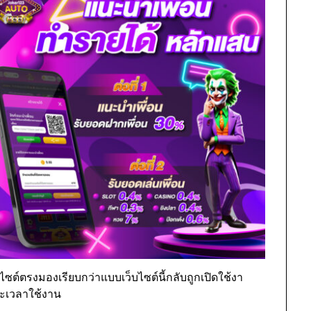
็บไซต์ตรงมองเรียบกว่าแบบเว็บไซต์นี้กลับถูกเปิดใช้งา
อะเวลาใช้งาน