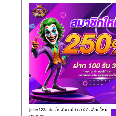
joker123auto เว็บเดิม แม้ว่าจะมีตัวเลือกใหม่
มากมาย