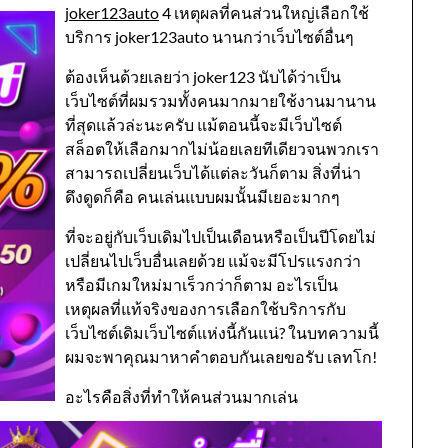
joker123auto
4 เหตุผลที่คนส่วนใหญ่เลือกใช้
บริการ joker123auto นานกว่าเว็บไซต์อื่นๆ
ต้องเห็นด้วยเลยว่า joker123 นับได้ว่าเป็น
เว็บไซต์ที่ผมรวมทั้งคนมากมายใช้งานมานาน
ที่สุดแล้วล่ะนะครับ แม้ตอนนี้จะมีเว็บไซต์
สล็อตให้เลือกมากไม่น้อยเลยทีเดียวจนพวกเรา
สามารถเปลี่ยนเว็บได้แต่ละวันก็ตาม สิ่งที่น่า
ดึงดูดก็คือ คนเล่นแบบผมนั้นมีเยอะมากๆ
ที่จะอยู่กับเว็บเดิมไปเป็นเดือนหรือเป็นปีโดยไม่
เปลี่ยนไปเว็บอื่นเลยด้วย แม้จะมีโปรแรงกว่า
หรือมีเกมใหม่มาเร็วกว่าก็ตาม อะไรเป็น
เหตุผลที่แท้จริงของการเลือกใช้บริการกับ
เว็บไซต์เดิมเว็บไซต์แห่งนี้กันแน่? ในบทความนี้
ผมจะพาคุณมาหาคำตอบกันเลยขอรับ เลทโก!
อะไรคือสิ่งที่ทำให้คนส่วนมากเล่น