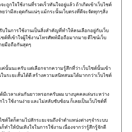
จะถูกใจใช้งานที่รวดเร็วทันใจอยู่แล้ว ถ้าเกิดเข้าเว็บไซต์
ามีสะดุดกันแน่ๆ แม้กระนั้นเว็บตรงที่ดีจะจัดทุกๆสิ่ง
สำหรับในการใช้งานเป็นสิ่งสำคัญที่ทำให้คนเลือกอยู่กับเว็บ
บไซต์ที่เข้าใจผู้ใช้งานโทรศัพท์มือถือมากมาย ดีไซน์เว็บ
ายมือถือกันสุดๆ
้นนะครับ แต่เลือกจากความรู้สึกที่ว่า เว็บไซต์นั้นเข้า
ในระยะสั้นได้ดี สร้างความสนิทสนมได้มากกว่าเว็บไซต์
ิได้มีเวลาเล่นกันยาวหรอกครับผม บางบุคคลเล่นระหว่าง
ไว ใช้งานง่าย และไม่สลับซับซ้อน ก็เลยเป็นเว็บไซต์ที่
นเว็บไซต์ใดก็ตามไปสักระยะจนถึงจำตำแหน่งต่างๆจำระบบ
ทำให้บันเทิงใจในการใช้งาน เนื่องจากว่ารู้สึกรู้จักดี