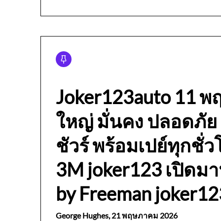
Joker123auto 11 พฤ
ใหญ่ มั่นคง ปลอดภัย
ชัวร์ พร้อมเปย์ทุกชั
3M joker123 เปิดมาน
by Freeman joker12
George Hughes,
21 พฤษภาคม 2026