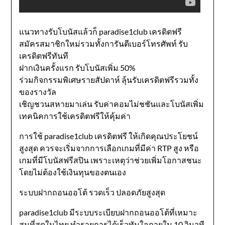
แนวทางรับโบนัสแล้วก็ paradise1club เครดิตฟรี
สมัครสมาชิกใหม่รวมทั้งการันตีเบอร์โทรศัพท์ รับ
เครดิตฟรีทันที
ฝากเงินครั้งแรก รับโบนัสเพิ่ม 50%
ร่วมกิจกรรมพิเศษรายสัปดาห์ ลุ้นรับเครดิตฟรีรวมทั้ง
ของรางวัล
เชิญชวนสหายมาเล่น รับค่าคอมไม่ชชันและโบนัสเพิ่ม
เทคนิคการใช้เครดิตฟรีให้คุ้มค่า
การใช้ paradise1club เครดิตฟรี ให้เกิดคุณประโยชน์
สูงสุด ควรจะเริ่มจากการเลือกเกมที่มีค่า RTP สูง หรือ
เกมที่มีโบนัสฟรีสปิน เพราะเหตุว่าช่วยเพิ่มโอกาสชนะ
โดยไม่ต้องใช้เงินทุนของตนเอง
ระบบฝากถอนออโต้ รวดเร็ว ปลอดภัยสูงสุด
paradise1club มีระบบระเบียบฝากถอนออโต้ที่เหมาะ
สมที่สุดในไทย ทำรายการได้เร็วทันใจภายใน 10 วินาที