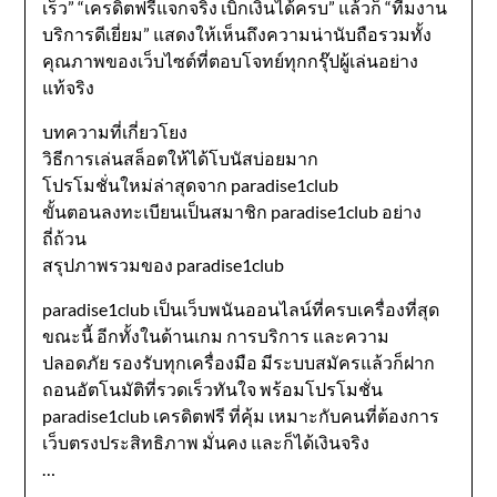
เร็ว” “เครดิตฟรีแจกจริง เบิกเงินได้ครบ” แล้วก็ “ทีมงาน
บริการดีเยี่ยม” แสดงให้เห็นถึงความน่านับถือรวมทั้ง
คุณภาพของเว็บไซต์ที่ตอบโจทย์ทุกกรุ๊ปผู้เล่นอย่าง
แท้จริง
บทความที่เกี่ยวโยง
วิธีการเล่นสล็อตให้ได้โบนัสบ่อยมาก
โปรโมชั่นใหม่ล่าสุดจาก paradise1club
ขั้นตอนลงทะเบียนเป็นสมาชิก paradise1club อย่าง
ถี่ถ้วน
สรุปภาพรวมของ paradise1club
paradise1club เป็นเว็บพนันออนไลน์ที่ครบเครื่องที่สุด
ขณะนี้ อีกทั้งในด้านเกม การบริการ และความ
ปลอดภัย รองรับทุกเครื่องมือ มีระบบสมัครแล้วก็ฝาก
ถอนอัตโนมัติที่รวดเร็วทันใจ พร้อมโปรโมชั่น
paradise1club เครดิตฟรี ที่คุ้ม เหมาะกับคนที่ต้องการ
เว็บตรงประสิทธิภาพ มั่นคง และก็ได้เงินจริง
…