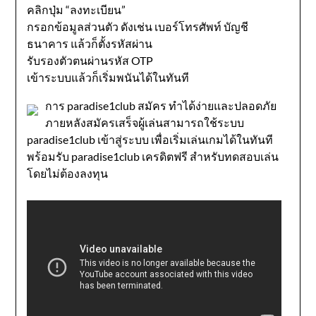
คลิกปุ่ม “ลงทะเบียน”
กรอกข้อมูลส่วนตัว ดังเช่น เบอร์โทรศัพท์ บัญชี
ธนาคาร แล้วก็ตั้งรหัสผ่าน
รับรองตัวตนผ่านรหัส OTP
เข้าระบบแล้วก็เริ่มพนันได้ในทันที
การ paradise1club สมัคร ทำได้ง่ายและปลอดภัย
ภายหลังสมัครเสร็จผู้เล่นสามารถใช้ระบบ
paradise1club เข้าสู่ระบบ เพื่อเริ่มเล่นเกมได้ในทันที
พร้อมรับ paradise1club เครดิตฟรี สำหรับทดสอบเล่น
โดยไม่ต้องลงทุน