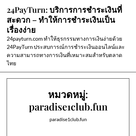
Skip
24PayTurn: บริการการชำระเงินที่
to
สะดวก – ทำให้การชำระเงินเป็น
content
เรื่องง่าย
24payturn.com ทำให้ธุรกรรมทางการเงินง่ายด้วย
24PayTurn ประสบการณ์การชำระเงินออนไลน์และ
ความสามารถทางการเงินที่เหมาะสมสำหรับตลาด
ไทย
หมวดหมู่:
paradise1club.fun
paradise1club.fun