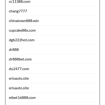
cc11388.com
chang7777
chinatown888.win
cupcake88x.com
dgb222hot.com
dr888
dr888bet.com
du2477.com
erisauto.site
erisauto.site
etbet16888.com