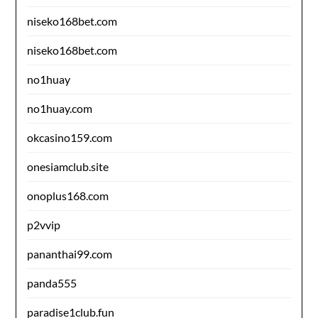
niseko168bet.com
niseko168bet.com
no1huay
no1huay.com
okcasino159.com
onesiamclub.site
onoplus168.com
p2vvip
pananthai99.com
panda555
paradise1club.fun