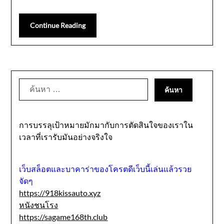
Continue Reading
ค้นหา
สำหรับ:
การบรรลุเป้าหมายมักมากับการตัดสินใจของเราใน
เวลาที่เรารับมันอย่างจริงใจ
เว็บสล็อตและบาคาร่าของโครตดีเว็บนี้เล่นแล้วรวย
จัดๆ
https://918kissauto.xyz
หนังชนโรง
https://sagame168th.club