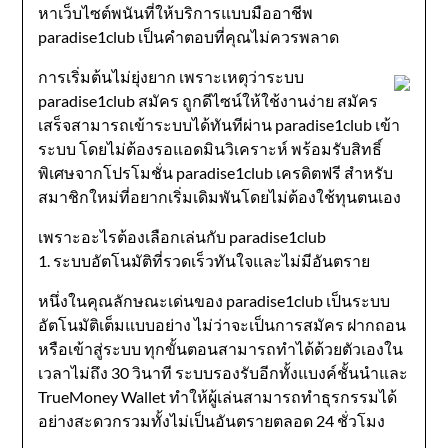
หาเว็บไซต์พนันที่ให้บริการแบบมืออาชีพ
paradise1club เป็นคำตอบที่คุณไม่ควรพลาด
การเริ่มต้นไม่ยุ่งยาก เพราะเหตุว่าระบบ
paradise1club สมัคร ถูกดีไซน์ให้ใช้งานง่าย สมัคร
เสร็จสามารถเข้าระบบได้ทันทีผ่าน paradise1club เข้า
ระบบ โดยไม่ต้องรอแอดมินวิเคราะห์ พร้อมรับสิทธิ์
พิเศษจากโปรโมชั่น paradise1club เครดิตฟรี สำหรับ
สมาชิกใหม่ที่อยากเริ่มเดิมพันโดยไม่ต้องใช้ทุนตนเอง
เพราะอะไรต้องเลือกเล่นกับ paradise1club
1. ระบบอัตโนมัติที่รวดเร็วทันใจและไม่มีอันตราย
หนึ่งในคุณลักษณะเด่นของ paradise1club เป็นระบบ
อัตโนมัติเต็มแบบอย่าง ไม่ว่าจะเป็นการสมัคร ฝากถอน
หรือเข้าสู่ระบบ ทุกขั้นตอนสามารถทำได้ด้วยตัวเองใน
เวลาไม่ถึง 30 วินาที ระบบรองรับอีกทั้งแบงค์ชั้นนำและ
TrueMoney Wallet ทำให้ผู้เล่นสามารถทำธุรกรรมได้
อย่างสะดวกรวมทั้งไม่เป็นอันตรายตลอด 24 ชั่วโมง