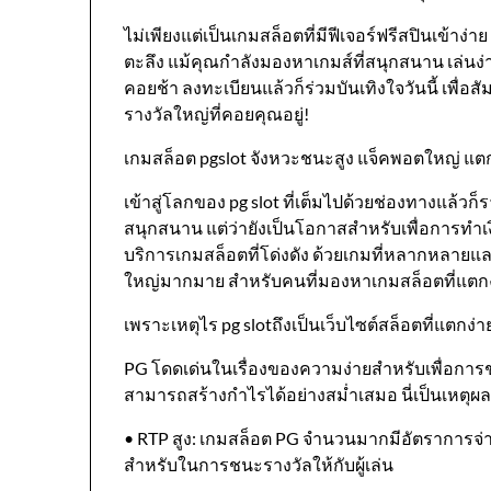
ไม่เพียงแต่เป็นเกมสล็อตที่มีฟีเจอร์ฟรีสปินเข้าง
ตะลึง แม้คุณกำลังมองหาเกมส์ที่สนุกสนาน เล่นง่
คอยช้า ลงทะเบียนแล้วก็ร่วมบันเทิงใจวันนี้ เพื่อ
รางวัลใหญ่ที่คอยคุณอยู่!
เกมสล็อต pgslot จังหวะชนะสูง แจ็คพอตใหญ่ แตกง
เข้าสู่โลกของ pg slot ที่เต็มไปด้วยช่องทางแล้ว
สนุกสนาน แต่ว่ายังเป็นโอกาสสำหรับเพื่อการทำเงินท
บริการเกมสล็อตที่โด่งดัง ด้วยเกมที่หลากหลา
ใหญ่มากมาย สำหรับคนที่มองหาเกมสล็อตที่แตกง่
เพราะเหตุไร pg slotถึงเป็นเว็บไซต์สล็อตที่แตกง่าย
PG โดดเด่นในเรื่องของความง่ายสำหรับเพื่อการชนะ
สามารถสร้างกำไรได้อย่างสม่ำเสมอ นี่เป็นเหตุผล
• RTP สูง: เกมสล็อต PG จำนวนมากมีอัตราการจ่ายเง
สำหรับในการชนะรางวัลให้กับผู้เล่น