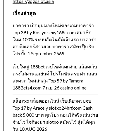
https://gogoslot.asia
เรื่องล่าสุด
บาคาร่า เปิดมุมมองใหม่ของเกมบาคาร่า
Top 39 by Roslyn sexy168c.com สมาชิก
ใหม่ 100% ระบบอัตโนมัติเจ้าแรก บาคาร่า
สด ดีลเลอร์สาวสวย บาคาร่า สมัครปุ๊บ รับ
โปรปั๊บ 1 September 2569
เว็บใหญ่ 188bet เวปไซต์แตกง่าย สล็อตเว็บ
ตรงไม่ผ่านเอเย่นต์ โปรโมชั่นครบ ฝากถอน
สะดวก ใหม่ล่าสุด Top 59 by Tamera
188Bets4.com 7 ก.ย. 26 casino online
สล็อตxo สล็อตออนไลน์ เว็บเดียวครบจบ
Top 17 by Aracely slotxo24hrf.com Cash
back 5,000 บาท ทุกโปร ถอนได้จริง เล่นง่าย
จ่ายไว ใจต้องมา slotxo สมัครไว้ ลุ้นได้ทุก
วัน 10 AUG 2026