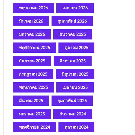
พฤษภาคม 2026
เมษายน 2026
มีนาคม 2026
กุมภาพันธ์ 2026
มกราคม 2026
ธันวาคม 2025
พฤศจิกายน 2025
ตุลาคม 2025
กันยายน 2025
สิงหาคม 2025
กรกฎาคม 2025
มิถุนายน 2025
พฤษภาคม 2025
เมษายน 2025
มีนาคม 2025
กุมภาพันธ์ 2025
มกราคม 2025
ธันวาคม 2024
พฤศจิกายน 2024
ตุลาคม 2024