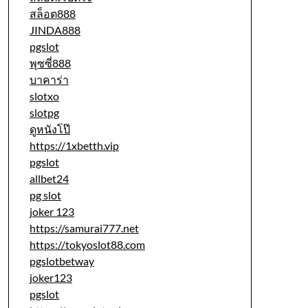
สล็อต888
JINDA888
pgslot
พุซซี่888
บาคาร่า
slotxo
slotpg
ดูหนังโป๊
https://1xbetth.vip
pgslot
allbet24
pg slot
joker 123
https://samurai777.net
https://tokyoslot88.com
pgslotbetway
joker123
pgslot