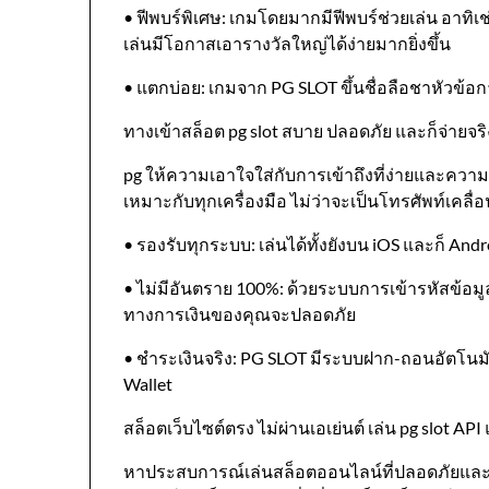
• ฟีพบร์พิเศษ: เกมโดยมากมีฟีพบร์ช่วยเล่น อาทิเช่
เล่นมีโอกาสเอารางวัลใหญ่ได้ง่ายมากยิ่งขึ้น
• แตกบ่อย: เกมจาก PG SLOT ขึ้นชื่อลือชาหัวข้อ
ทางเข้าสล็อต pg slot สบาย ปลอดภัย และก็จ่ายจริ
pg ให้ความเอาใจใส่กับการเข้าถึงที่ง่ายและความ
เหมาะกับทุกเครื่องมือ ไม่ว่าจะเป็นโทรศัพท์เคลื่อน
• รองรับทุกระบบ: เล่นได้ทั้งยังบน iOS และก็ An
• ไม่มีอันตราย 100%: ด้วยระบบการเข้ารหัสข้อมูลท
ทางการเงินของคุณจะปลอดภัย
• ชำระเงินจริง: PG SLOT มีระบบฝาก-ถอนอัตโนมั
Wallet
สล็อตเว็บไซต์ตรง ไม่ผ่านเอเย่นต์ เล่น pg slot API
หาประสบการณ์เล่นสล็อตออนไลน์ที่ปลอดภัยและก็เช