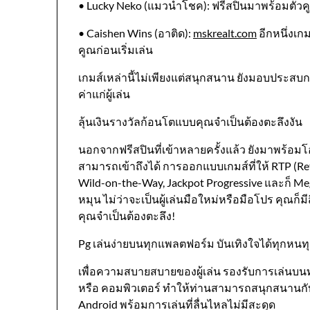
• Lucky Neko (แมวนำโชค): ฟรีสปินมาพร้อมตัวคูณท
• Caishen Wins (อาติด):
mskrealt.com
อีกหนึ่งเก
คูณก่อนเริ่มเล่น
เกมส์เหล่านี้ไม่เพียงแต่สนุกสนาน ยังมอบประสบกา
ค่าแก่ผู้เล่น
ลุ้นเงินรางวัลก้อนโตแบบคุณจำเป็นต้องตะลึงงัน
นอกจากฟรีสปินที่เข้าหลายครั้งแล้ว ยังมาพร้อม
สามารถเข้าถึงได้ การออกแบบเกมส์ที่ให้ RTP (Ret
Wild-on-the-Way, Jackpot Progressive และก็ M
หมุน ไม่ว่าจะเป็นผู้เล่นมือใหม่หรือมือโปร คุณก็
คุณจำเป็นต้องตะลึง!
Pg เล่นง่ายบนทุกแพลตฟอร์ม บันเทิงใจได้ทุกหนท
เพื่อความสบายสบายของผู้เล่น รองรับการเล่นบนทุก
หรือ คอมพิวเตอร์ ทำให้ท่านสามารถสนุกสนานกับเก
Android พร้อมการเล่นที่ลื่นไหลไม่มีสะดุด