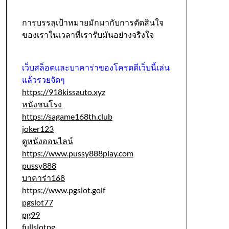
การบรรลุเป้าหมายมักมากับการตัดสินใจ
ของเราในเวลาที่เรารับมันอย่างจริงใจ
เว็บสล็อตและบาคาร่าของโครตดีเว็บนี้เล่น
แล้วรวยจัดๆ
https://918kissauto.xyz
หนังชนโรง
https://sagame168th.club
joker123
ดูหนังออนไลน์
https://www.pussy888play.com
pussy888
บาคาร่า168
https://www.pgslot.golf
pgslot77
pg99
fullslotpg