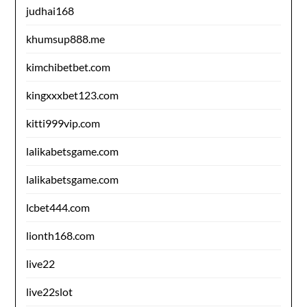
judhai168
khumsup888.me
kimchibetbet.com
kingxxxbet123.com
kitti999vip.com
lalikabetsgame.com
lalikabetsgame.com
lcbet444.com
lionth168.com
live22
live22slot