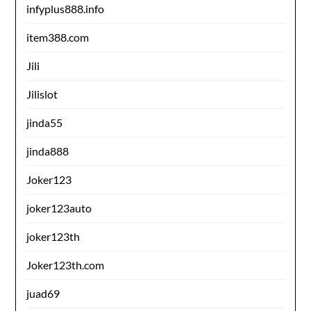
infyplus888.info
item388.com
Jili
Jilislot
jinda55
jinda888
Joker123
joker123auto
joker123th
Joker123th.com
juad69