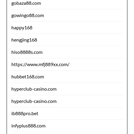
gobaza88.com
gowingo88.com
happy168
hengjing168
hiso8888s.com
https://www.mfj889xx.com/
hubbet168.com
hyperclub-casino.com
hyperclub-casino.com
ib888pro.bet
infyplus888.com