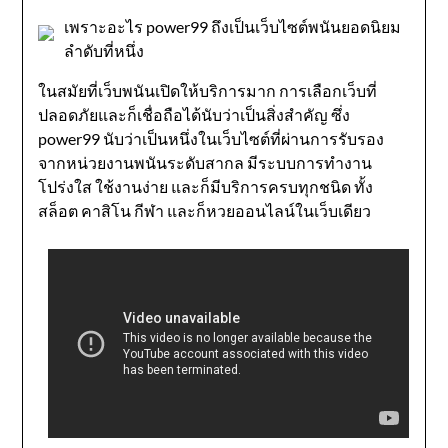
เพราะอะไร power99 ถึงเป็นเว็บไซต์พนันยอดนิยม
ลำดับที่หนึ่ง
ในสมัยที่เว็บพนันเปิดให้บริการมาก การเลือกเว็บที่
ปลอดภัยและก็เชื่อถือได้นับว่าเป็นสิ่งสำคัญ ซึ่ง
power99 นับว่าเป็นหนึ่งในเว็บไซต์ที่ผ่านการรับรอง
จากหน่วยงานพนันระดับสากล มีระบบการทำงาน
โปร่งใส ใช้งานง่าย และก็มีบริการครบทุกชนิด ทั้ง
สล็อต คาสิโน กีฬา และก็หวยออนไลน์ในเว็บเดียว