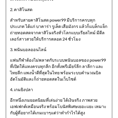
2. คาสิโนสด
สำหรับสายคาสิโนสด power99 มีบริการครบทุก
ประเภท ได้แก่ บาคาร่า รูเล็ต เสือมังกร แล้วก็แบล็กแจ็ก
ถ่ายทอดสดจากคาสิโนจริงทั่วโลกแบบเรียลไทม์ มีดีล
เลอร์สาวสวยให้บริการตลอด 24 ชั่วโมง
3. พนันบอลออนไลน์
แฟนกีฬาต้องไม่พลาดกับระบบพนันบอลของ power99
ที่เปิดให้แทงครบทุกลีก อีกทั้งพรีเมียร์ลีก ลาลีกา และ
ไทยลีก แพงน้ำดีที่สุดในไทย พร้อมระบบคำนวณบิล
อัตโนมัติและก็ถ่ายทอดสดในเว็บไซต์
4. เกมยิงปลา
อีกหนึ่งเกมยอดนิยมที่เล่นง่าย ได้เงินจริง ภาพสวย
เอฟเฟกต์เหมือนจริง พร้อมโบนัสพิเศษเยอะแยะ เหมาะ
กับผู้ที่อยากได้เกมเบาๆแต่ว่าทำกำไรได้สูง