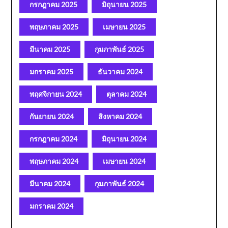
กรกฎาคม 2025
มิถุนายน 2025
พฤษภาคม 2025
เมษายน 2025
มีนาคม 2025
กุมภาพันธ์ 2025
มกราคม 2025
ธันวาคม 2024
พฤศจิกายน 2024
ตุลาคม 2024
กันยายน 2024
สิงหาคม 2024
กรกฎาคม 2024
มิถุนายน 2024
พฤษภาคม 2024
เมษายน 2024
มีนาคม 2024
กุมภาพันธ์ 2024
มกราคม 2024