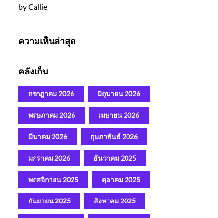
by Callie
ความเห็นล่าสุด
คลังเก็บ
กรกฎาคม 2026
มิถุนายน 2026
พฤษภาคม 2026
เมษายน 2026
มีนาคม 2026
กุมภาพันธ์ 2026
มกราคม 2026
ธันวาคม 2025
พฤศจิกายน 2025
ตุลาคม 2025
กันยายน 2025
สิงหาคม 2025