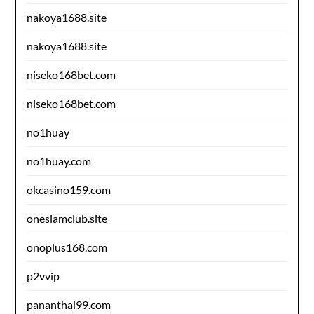
nakoya1688.site
nakoya1688.site
niseko168bet.com
niseko168bet.com
no1huay
no1huay.com
okcasino159.com
onesiamclub.site
onoplus168.com
p2vvip
pananthai99.com