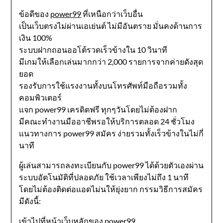
ข้อดีของ
power99
ที่เหนือกว่าเว็บอื่น
เป็นเว็บตรงไม่ผ่านเอเย่นต์ ไม่มีอันตราย มั่นคงด้านการ
เงิน 100%
ระบบฝากถอนออโต้รวดเร็วข้างใน 10 วินาที
มีเกมให้เลือกเล่นมากกว่า 2,000 รายการจากค่ายดังสุด
ยอด
รองรับการใช้แรงงานทั้งบนโทรศัพท์มือถือรวมทั้ง
คอมพิวเตอร์
แจก power99 เครดิตฟรี ทุกๆวันโดยไม่ต้องฝาก
มีคณะทำงานมืออาชีพรอให้บริการตลอด 24 ชั่วโมง
แนวทางการ power99 สมัคร ง่ายรวมทั้งเร็วข้างในไม่กี่
นาที
ผู้เล่นสามารถลงทะเบียนกับ power99 ได้ด้วยตัวเองผ่าน
ระบบอัตโนมัติที่ปลอดภัย ใช้เวลาเพียงไม่ถึง 1 นาที
โดยไม่ต้องติดต่อแอดไม่นให้ยุ่งยาก กรรมวิธีการสมัคร
มีดังนี้:
เข้าไปที่หน้าเว็บหลักของ power99