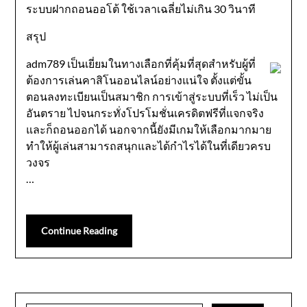
ระบบฝากถอนออโต้ ใช้เวลาเฉลี่ยไม่เกิน 30 วินาที
สรุป
adm789 เป็นเยี่ยมในทางเลือกที่คุ้มที่สุดสำหรับผู้ที่
ต้องการเล่นคาสิโนออนไลน์อย่างแน่ใจ ตั้งแต่ขั้น
ตอนลงทะเบียนเป็นสมาชิก การเข้าสู่ระบบที่เร็ว ไม่เป็น
อันตราย ไปจนกระทั่งโปรโมชั่นเครดิตฟรีที่แจกจริง
และก็ถอนออกได้ นอกจากนี้ยังมีเกมให้เลือกมากมาย
ทำให้ผู้เล่นสามารถสนุกและได้กำไรได้ในที่เดียวครบ
วงจร
…
Continue Reading