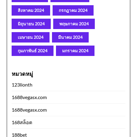
สิงหาคม 2024
กรกฎาคม 2024
มิถุนายน 2024
พฤษภาคม 2024
เมษายน 2024
มีนาคม 2024
กุมภาพันธ์ 2024
มกราคม 2024
หมวดหมู่
123lionth
1688vegasx.com
1688vegasx.com
168สล็อต
188bet