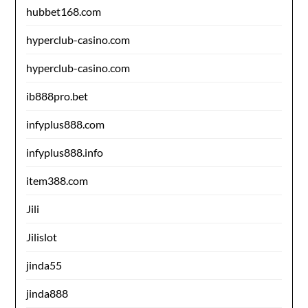
hubbet168.com
hyperclub-casino.com
hyperclub-casino.com
ib888pro.bet
infyplus888.com
infyplus888.info
item388.com
Jili
Jilislot
jinda55
jinda888