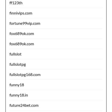
ff123th
finnivips.com
fortune99vip.com
fox689ok.com
fox689ok.com
fullslot
fullslotpg
fullslotpg168.com
funny18
funny18.in
future24bet.com