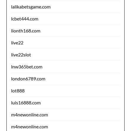
lalikabetsgame.com
lcbet444.com
lionth168.com
live22
live22slot
lnw365bet.com
london6789.com
lot888
luis16888.com
m4newonline.com
m4newonline.com