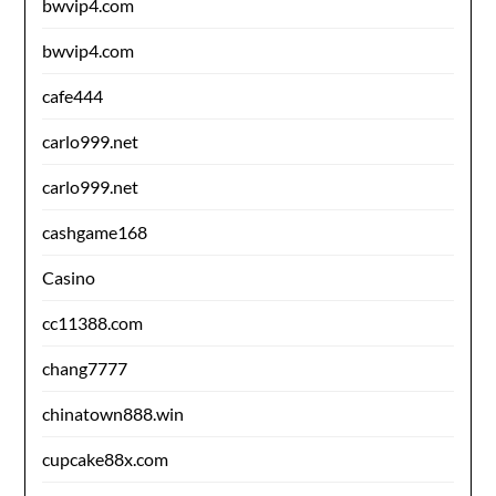
bwvip4.com
bwvip4.com
cafe444
carlo999.net
carlo999.net
cashgame168
Casino
cc11388.com
chang7777
chinatown888.win
cupcake88x.com