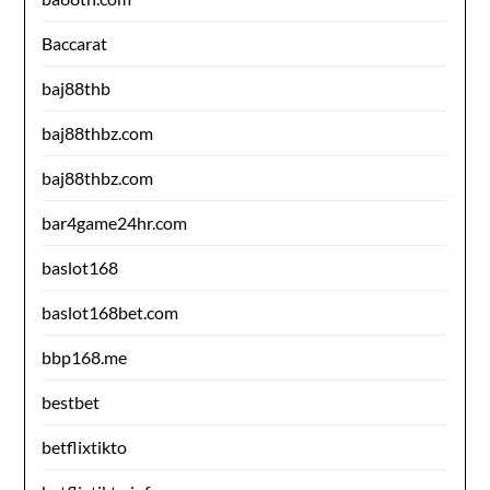
Baccarat
baj88thb
baj88thbz.com
baj88thbz.com
bar4game24hr.com
baslot168
baslot168bet.com
bbp168.me
bestbet
betflixtikto