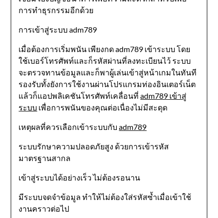
การทำธุรกรรมอีกด้วย
การเข้าสู่ระบบ adm789
เมื่อต้องการเริ่มพนัน เพียงกด adm789 เข้าระบบ โดย
ใช้เบอร์โทรศัพท์และก็รหัสผ่านที่ลงทะเบียนไว้ ระบบ
จะตรวจทานข้อมูลและก็พาผู้เล่นเข้าสู่หน้าเกมในทันที
รองรับทั้งยังการใช้งานผ่านโปรแกรมท่องอินเตอร์เน็ต
แล้วก็แอปพลิเคชันโทรศัพท์เคลื่อนที่
adm789 เข้าสู่
ระบบ
เพื่อการพนันของคุณต่อเนื่องไม่มีสะดุด
เหตุผลที่ควรเลือกเข้าระบบกับ
adm789
ระบบรักษาความปลอดภัยสูง ด้วยการเข้ารหัส
มาตรฐานสากล
เข้าสู่ระบบได้อย่างเร็ว ไม่ต้องรอนาน
มีระบบจดจำข้อมูล ทำให้ไม่ต้องใส่รหัสซ้ำเมื่อเข้าใช้
งานคราวต่อไป