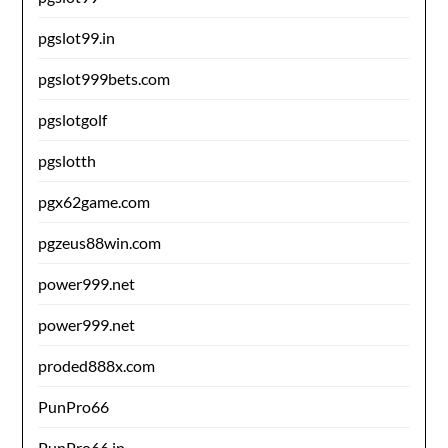
pgslot99.in
pgslot999bets.com
pgslotgolf
pgslotth
pgx62game.com
pgzeus88win.com
power999.net
power999.net
proded888x.com
PunPro66
PunPro66.in