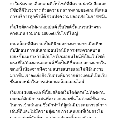
จะใคร่ครวญเลือกเล่นที่เว็บไซต์ที่มีความน่านับถือและ
มีชื่อที่ดีในวงการ ด้วยความหลากหลายของเกมที่เสนอ
การบริการลูกค้าที่ดี รวมทั้งความปลอดภัยในการพนัน
เว็บไซต์ตรงไม่ผ่านเอเย่นต์ เว็บไซต์ชั้นแนวหน้าจาก
ต่างแดน รวมเกม 188bet เว็บไซต์ใหญ่
เกมสล็อตที่มีความเป็นที่นิยมอย่างมากมาย เมื่อเทียบ
กับปีก่อน การเล่นเกมออนไลน์มีความสะดวกสบาย
เยอะขึ้น เพราะว่ามีเว็บไซต์เกมออนไลน์ที่เป็นเว็บไซต์
ตรง ที่ไม่ต้องผ่านเอเย่นต์ ซึ่งเป็นที่ชื่นชอบอย่างมากใน
ขณะนี้ เนื่องจากมีความสบายสบายและไม่มีอันตราย
มากขึ้น เราจะเอ๋ยถึงเว็บตรงที่มาจากต่างแดนที่เป็นเว็บ
ชั้นแนวหน้าในการเล่นเกมสล็อตออนไลน์
เว็บเกม 188betth ที่เป็น สล็อตเว็บไซต์ตรง ไม่ต้องผ่าน
เอเย่นต์มักมีการเล่นที่สะดวกเยอะขึ้น ไม่ต้องมีขั้นตอน
ในการเข้าเล่นเกมซึ่งมักทำให้ผู้เล่นมีประสบการณ์การ
เล่นที่ดีและไม่มีความยุ่งยาก การเล่นเกมที่เว็บตรงไม่
ผ่านเอเย่นต์มักมีความปลอดภัยสูงขึ้นมากยิ่งกว่า