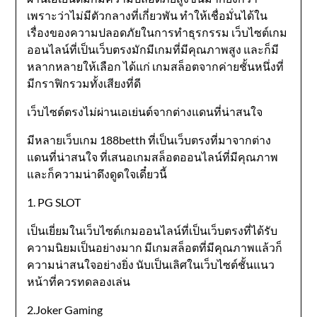
เพราะว่าไม่มีตัวกลางที่เกี่ยวพัน ทำให้เชื่อมั่นได้ใน
เรื่องของความปลอดภัยในการทำธุรกรรม เว็บไซต์เกม
ออนไลน์ที่เป็นเว็บตรงมักมีเกมที่มีคุณภาพสูง และก็มี
หลากหลายให้เลือก ได้แก่ เกมสล็อตจากค่ายชั้นหนึ่งที่
มีกราฟิกรวมทั้งเสียงที่ดี
เว็บไซต์ตรงไม่ผ่านเอเย่นต์จากต่างแดนที่น่าสนใจ
มีหลายเว็บเกม 188betth ที่เป็นเว็บตรงที่มาจากต่าง
แดนที่น่าสนใจ ที่เสนอเกมสล็อตออนไลน์ที่มีคุณภาพ
และก็ความน่าดึงดูดใจเดี๋ยวนี้
1. PG SLOT
เป็นเยี่ยมในเว็บไซต์เกมออนไลน์ที่เป็นเว็บตรงที่ได้รับ
ความนิยมเป็นอย่างมาก มีเกมสล็อตที่มีคุณภาพแล้วก็
ความน่าสนใจอย่างยิ่ง นับเป็นเลิศในเว็บไซต์ชั้นแนว
หน้าที่ควรทดลองเล่น
2.Joker Gaming