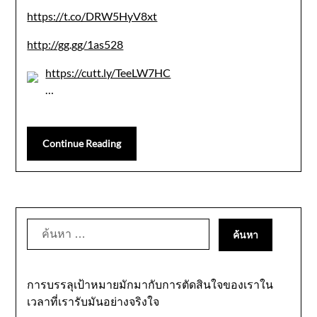
https://t.co/DRW5HyV8xt
http://gg.gg/1as528
https://cutt.ly/TeeLW7HC
…
Continue Reading
ค้นหา
สำหรับ:
การบรรลุเป้าหมายมักมากับการตัดสินใจของเราใน
เวลาที่เรารับมันอย่างจริงใจ