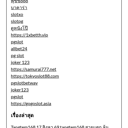
พุซซี่888
บาคาร่า
slotxo
slotpg
ดูหนังโป๊
https://1xbetth.vip
pgslot
allbet24
pg slot
joker 123
https://samurai777.net
https://tokyoslot88.com
pgslotbetway
joker123
pgslot
https://gogoslot.asia
เรื่องล่าสุด
Tangtem168 17 สิงหา 69 tangtem168 สายแตก ลุ้น