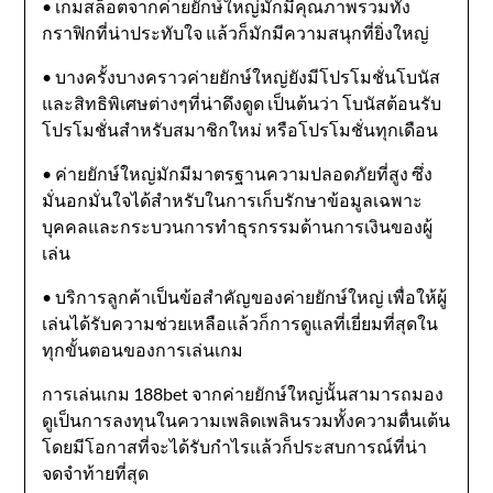
• เกมสล็อตจากค่ายยักษ์ใหญ่มักมีคุณภาพรวมทั้ง
กราฟิกที่น่าประทับใจ แล้วก็มักมีความสนุกที่ยิ่งใหญ่
• บางครั้งบางคราวค่ายยักษ์ใหญ่ยังมีโปรโมชั่นโบนัส
และสิทธิพิเศษต่างๆที่น่าดึงดูด เป็นต้นว่า โบนัสต้อนรับ
โปรโมชั่นสำหรับสมาชิกใหม่ หรือโปรโมชั่นทุกเดือน
• ค่ายยักษ์ใหญ่มักมีมาตรฐานความปลอดภัยที่สูง ซึ่ง
มั่นอกมั่นใจได้สำหรับในการเก็บรักษาข้อมูลเฉพาะ
บุคคลและกระบวนการทำธุรกรรมด้านการเงินของผู้
เล่น
• บริการลูกค้าเป็นข้อสำคัญของค่ายยักษ์ใหญ่ เพื่อให้ผู้
เล่นได้รับความช่วยเหลือแล้วก็การดูแลที่เยี่ยมที่สุดใน
ทุกขั้นตอนของการเล่นเกม
การเล่นเกม 188bet จากค่ายยักษ์ใหญ่นั้นสามารถมอง
ดูเป็นการลงทุนในความเพลิดเพลินรวมทั้งความตื่นเต้น
โดยมีโอกาสที่จะได้รับกำไรแล้วก็ประสบการณ์ที่น่า
จดจำท้ายที่สุด