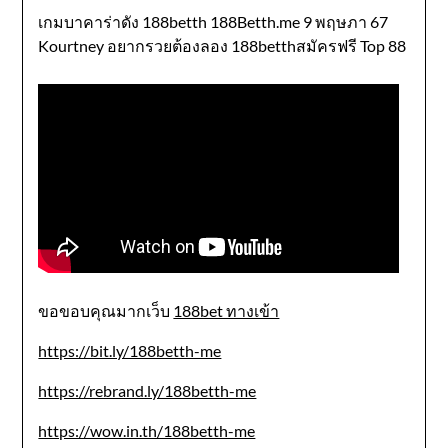
เกมบาคาร่าดัง 188betth 188Betth.me 9 พฤษภา 67
Kourtney อยากรวยต้องลอง 188betthสมัครฟรี Top 88
ขอขอบคุณมากเว็บ
188bet ทางเข้า
https://bit.ly/188betth-me
https://rebrand.ly/188betth-me
https://wow.in.th/188betth-me