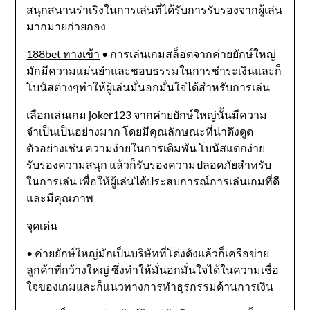
สนุกสนานร่าเริงในการเล่นที่ได้รับการรับรองจากผู้เล่น
มากมายก่ายกอง
188bet ทางเข้า
• การเล่นเกมสล็อตจากค่ายยักษ์ใหญ่
มักมีความแม่นยำและชอบธรรมในการชำระเงินและก็
โบนัสต่างๆทำให้ผู้เล่นมั่นอกมั่นใจได้สำหรับการเล่น
เลือกเล่นเกม joker123 จากค่ายยักษ์ใหญ่นั้นมีความ
จำเป็นเป็นอย่างมาก โดยมีคุณลักษณะที่น่าดึงดูด
ตัวอย่างเช่น ความง่ายในการเดิมพัน โบนัสแตกง่าย
รับรองความสนุก แล้วก็รับรองความปลอดภัยสำหรับ
ในการเล่น เพื่อให้ผู้เล่นได้ประสบการณ์การเล่นเกมที่ดี
และมีคุณภาพ
จุดเด่น
• ค่ายยักษ์ใหญ่มักเป็นบริษัทที่โด่งดังแล้วก็เครือข่าย
ลูกค้าที่กว้างใหญ่ ซึ่งทำให้มั่นอกมั่นใจได้ในความเชื่อ
ใจของเกมและก็แนวทางการทำธุรกรรมด้านการเงิน