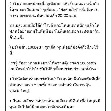
2. เริ่มจากเบทน้อยเพื่อดูเชิง: อย่าเพิ่งรีบเทหมดหน้าตัก
ให้ทดลองปั่นเบทต่ำๆเพื่อมอง “จังหวะไพ่” หรือจังหวะ
การจ่ายของเกมนั้นๆก่อนสัก 20-30 รอบ
3. แปลงเกมเมื่อได้กำไร: ถ้าเกมไหนแตกหนักๆแล้ว ให้
พักหรือย้ายเกมในทันที อย่าไปฝืนเล่นต่อกระทั่งเขากิน
คืนนะจ๊ะ
โปรโมชั่น 188betth สุดเด็ด: ทุนน้อยก็มั่งคั่งถึงที่กะไว้
นี่!
เรารู้เรื่องว่าทุกคนอยากได้ความคุ้มราคา 188betth
เลยจัดหนักโปรโมชั่นให้อีกทั้งสมาชิกเก่ารวมทั้งใหม่
• โบนัสต้อนรับสมาชิกใหม่: รับเครดิตเพิ่มโดยทันทีเมื่อ
ฝากคราวแรก ช่วยเพิ่มช่องทางสำหรับในการลุ้น
รางวัลใหญ่
• คืนยอดเสียรายสัปดาห์: เล่นเสียเรามีคืน! เพื่อให้คุณมี
ทุนกลับไปแก้มือและคว้าชัยชนะคืนมา