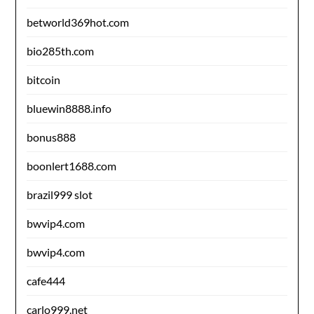
betworld369hot.com
bio285th.com
bitcoin
bluewin8888.info
bonus888
boonlert1688.com
brazil999 slot
bwvip4.com
bwvip4.com
cafe444
carlo999.net