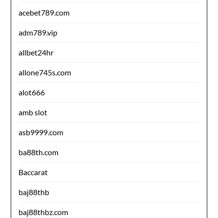
acebet789.com
adm789.vip
allbet24hr
allone745s.com
alot666
amb slot
asb9999.com
ba88th.com
Baccarat
baj88thb
baj88thbz.com