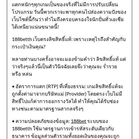
แตกหนักๆทุกเกมเป็นของจริงที่ไม่มีการปรับเปลี่ยน
โปรแกรม วันนี้พวกเราจะพาทุกคนไปส่องความปังของ
เว็บไซต์นี้กันว่า ทำไมถึงครอบครองใจนักปั่นทั่วเอเชีย
ได้เหนียวแน่นขนาดนี้!
188betth เว็บตรงลิขสิทธิ์แท้: เพราะเหตุไรถึงสำคัญกับ
กระเป๋าเงินคุณ?
หลายท่านบางครั้งอาจจะมองข้ามคำว่า ลิขสิทธิ์แท้ แต่
ว่าจริงๆแล้วนี่เป็นตัววินิจฉัยเลยจ๊ะว่าคุณจะ ร่ำรวย
หรือ หล่น
• อัตราการแตก (RTP) ที่เที่ยงธรรม: เกมลิขสิทธิ์แท้จะ
ถูกตั้งค่ามาจากบริษัทแม่ (Provider) โดยตรง เว็บไม่มี
สิทธิ์ไปแก้ค่าการออกรางวัลได้ ทำให้คุณได้รับช่อง
ทางชนะตามมาตรฐานสากลจริงๆ
• ความปลอดภัยของข้อมูล:
188bet
ระบบของ
188betth ใช้มาตรฐานการเข้ารหัสระดับเดียวกับ
ธนาคาร ข้อมูลส่วนตัวรวมทั้งยอดเงินของคุณจะถูก