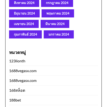
สิงหาคม 2024
กรกฎาคม 2024
มิถุนายน 2024
พฤษภาคม 2024
เมษายน 2024
มีนาคม 2024
กุมภาพันธ์ 2024
มกราคม 2024
หมวดหมู่
123lionth
1688vegasx.com
1688vegasx.com
168สล็อต
188bet