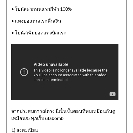
• โบนัสฝากหนแรกกีฬา 100%
• แทงบอลหนแรกคืนเงิน
• โบนัสเพิ่มยอดแทงบิลแรก
จากประสบการณ์ตรง นี่เป็นขั้นตอนที่พบเหมือนกันดู
เหมือนจะทุกเว็บ ufabomb
1) ลงทะเบียน