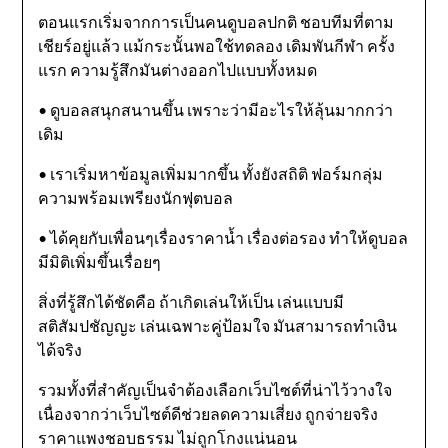
ตอนแรกเริ่มจากการเป็นคนดูบอลปกติ ชอบทีมที่ตาม
เชียร์อยู่แล้ว แม้กระนั้นพอใช้ทดลอง เดิมพันกีฬา ครั้ง
แรก ความรู้สึกมันต่างออกไปแบบทั้งหมด
• ดูบอลสนุกสนานขึ้น เพราะว่ามีอะไรให้ลุ้นมากกว่า
เดิม
• เราเริ่มหาข้อมูลเพิ่มมากขึ้น ทั้งยังสถิติ ฟอร์มกลุ่ม
ความพร้อมเพรียงนักฟุตบอล
• ได้คุยกับเพื่อนๆเรื่องราคาน้ำ เรื่องต่อรอง ทำให้ดูบอล
มีมิติเพิ่มขึ้นเรื่อยๆ
สิ่งที่รู้สึกได้ชัดคือ ถ้าเกิดเล่นให้เป็น เล่นแบบมี
สติสัมปชัญญะ เล่นเฉพาะคู่ป้อมใจ มันสามารถทำเงิน
ได้จริง
รวมทั้งที่สำคัญเป็นจำต้องเลือกเว็บไซต์ที่น่าไว้วางใจ
เนื่องจากว่าเว็บไซต์ดีช่วยลดความเสี่ยง ถูกจ่ายจริง
ราคาแพงชอบธรรม ไม่ถูกโกงแน่นอน