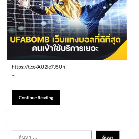
https://t.co/AU2le7J5Uh
…
Continue Reading
ค้นหา