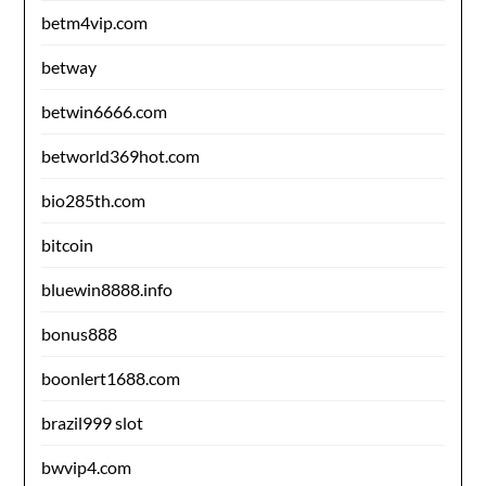
betm4vip.com
betway
betwin6666.com
betworld369hot.com
bio285th.com
bitcoin
bluewin8888.info
bonus888
boonlert1688.com
brazil999 slot
bwvip4.com