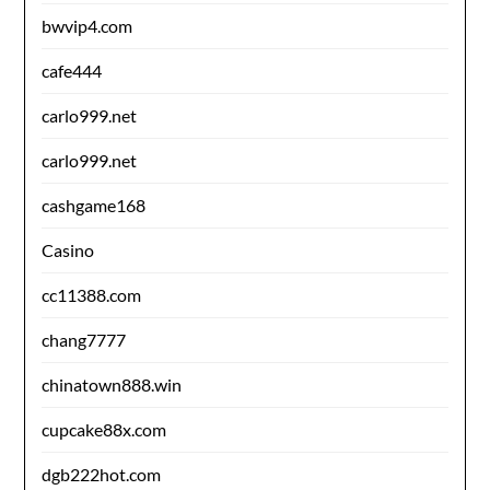
bwvip4.com
cafe444
carlo999.net
carlo999.net
cashgame168
Casino
cc11388.com
chang7777
chinatown888.win
cupcake88x.com
dgb222hot.com