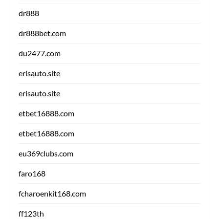
dr888
dr888bet.com
du2477.com
erisauto.site
erisauto.site
etbet16888.com
etbet16888.com
eu369clubs.com
faro168
fcharoenkit168.com
ff123th