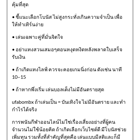
คุ้มที่สุด
• ชี้แนะเลือกโบนัส ไม่สูงกระทั่งเกินความจำเป็น เพื่อ
ให้ทำเทิร์นง่าย
• เล่นเฉพาะคู่ที่มั่นจิตใจ
• อย่าแทงสวนเสมอๆตอนหงุดหงิดหลังพลาดใบเสร็จ
รับเงิน
• ถ้าเกิดแทงไลฟ์ ควรจะคอยเกมนิ่งก่อน ดังเช่น นาที
10–15
• ถ้าหากพึ่งเริ่ม เล่นบอลเต็งไม่มีอันตรายสุด
ufabombx ถ้าเล่นเป็น = บันเทิงใจ ไม่มีอันตราย และทำ
กำไรได้จริง
การพนันกีฬาออนไลน์ไม่ใช่เรื่องเสี่ยงอย่างที่ผู้คน
จำนวนไม่ใช้น้อยคิด ถ้าเกิดเลือกเว็บไซต์ดี มีโบนัสช่วย
เพิ่มทุน รวมทั้งที่สำคัญที่สุดคือ เล่นแบบมีสติและก็มี