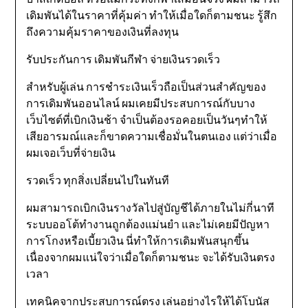
เดิมพันได้ในราคาที่คุ้มค่า ทำให้เมื่อใดก็ตามชนะ รู้สึก
ถึงความคุ้มราคาของเงินที่ลงทุน
รับประกันการ เดิมพันกีฬา จ่ายเงินรวดเร็ว
สำหรับผู้เล่น การชำระเงินเร็วถือเป็นส่วนสำคัญของ
การเดิมพันออนไลน์ ผมเคยมีประสบการณ์กับบาง
เว็บไซต์ที่เบิกเงินช้า จำเป็นต้องรอคอยเป็นวันๆทำให้
เสียอารมณ์และก็ขาดความเชื่อมั่นในตนเอง แต่ว่าเมื่อ
ผมเจอเว็บที่จ่ายเงิน
รวดเร็ว ทุกสิ่งเปลี่ยนไปในทันที
ผมสามารถเบิกเงินรางวัลไปสู่บัญชีได้ภายในไม่กี่นาที
ระบบออโต้ทำงานถูกต้องแม่นยำ และไม่เคยมีปัญหา
การโกงหรือเบี้ยวเงิน นี่ทำให้การเดิมพันสนุกขึ้น
เนื่องจากผมแน่ใจว่าเมื่อใดก็ตามชนะ จะได้รับเงินตรง
เวลา
เทคนิคจากประสบการณ์ตรง เล่นอย่างไรให้ได้โบนัส