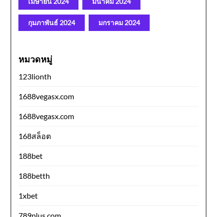
เมษายน 2024
มีนาคม 2024
กุมภาพันธ์ 2024
มกราคม 2024
หมวดหมู่
123lionth
1688vegasx.com
1688vegasx.com
168สล็อต
188bet
188betth
1xbet
789plus.com