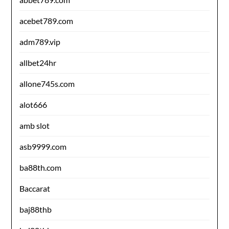
acebet789.com
adm789.vip
allbet24hr
allone745s.com
alot666
amb slot
asb9999.com
ba88th.com
Baccarat
baj88thb