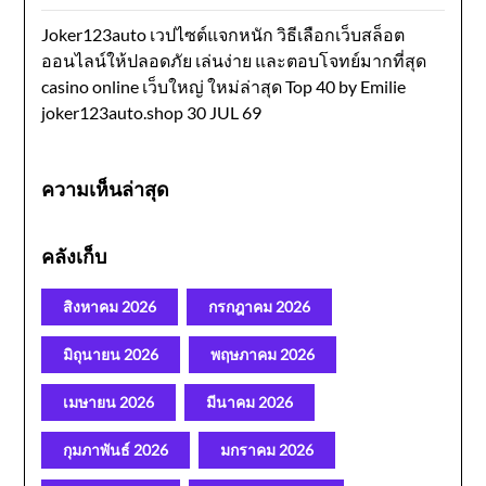
Joker123auto เวปไซต์แจกหนัก วิธีเลือกเว็บสล็อต
ออนไลน์ให้ปลอดภัย เล่นง่าย และตอบโจทย์มากที่สุด
casino online เว็บใหญ่ ใหม่ล่าสุด Top 40 by Emilie
joker123auto.shop 30 JUL 69
ความเห็นล่าสุด
คลังเก็บ
สิงหาคม 2026
กรกฎาคม 2026
มิถุนายน 2026
พฤษภาคม 2026
เมษายน 2026
มีนาคม 2026
กุมภาพันธ์ 2026
มกราคม 2026