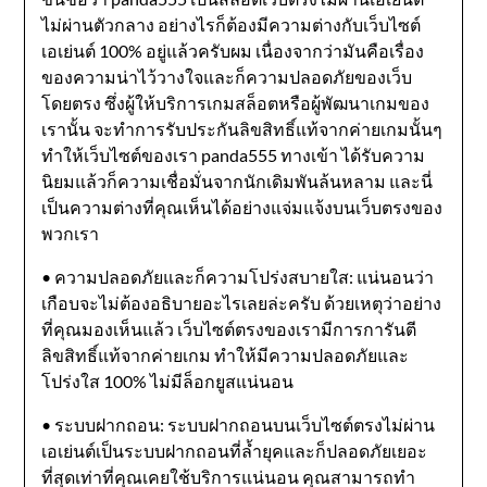
ไม่ผ่านตัวกลาง อย่างไรก็ต้องมีความต่างกับเว็บไซต์
เอเย่นต์ 100% อยู่แล้วครับผม เนื่องจากว่ามันคือเรื่อง
ของความน่าไว้วางใจและก็ความปลอดภัยของเว็บ
โดยตรง ซึ่งผู้ให้บริการเกมสล็อตหรือผู้พัฒนาเกมของ
เรานั้น จะทำการรับประกันลิขสิทธิ์แท้จากค่ายเกมนั้นๆ
ทำให้เว็บไซต์ของเรา panda555 ทางเข้า ได้รับความ
นิยมแล้วก็ความเชื่อมั่นจากนักเดิมพันล้นหลาม และนี่
เป็นความต่างที่คุณเห็นได้อย่างแจ่มแจ้งบนเว็บตรงของ
พวกเรา
• ความปลอดภัยและก็ความโปร่งสบายใส: แน่นอนว่า
เกือบจะไม่ต้องอธิบายอะไรเลยล่ะครับ ด้วยเหตุว่าอย่าง
ที่คุณมองเห็นแล้ว เว็บไซต์ตรงของเรามีการการันตี
ลิขสิทธิ์แท้จากค่ายเกม ทำให้มีความปลอดภัยและ
โปร่งใส 100% ไม่มีล็อกยูสแน่นอน
• ระบบฝากถอน: ระบบฝากถอนบนเว็บไซต์ตรงไม่ผ่าน
เอเย่นต์เป็นระบบฝากถอนที่ล้ำยุคและก็ปลอดภัยเยอะ
ที่สุดเท่าที่คุณเคยใช้บริการแน่นอน คุณสามารถทำ