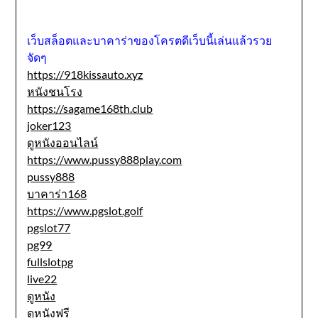
เว็บสล็อตและบาคาร่าของโครตดีเว็บนี้เล่นแล้วรวย
จัดๆ
https://918kissauto.xyz
หนังชนโรง
https://sagame168th.club
joker123
ดูหนังออนไลน์
https://www.pussy888play.com
pussy888
บาคาร่า168
https://www.pgslot.golf
pgslot77
pg99
fullslotpg
live22
ดูหนัง
ดูหนังฟรี