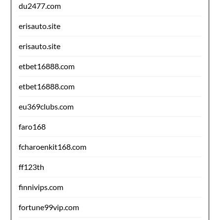
du2477.com
erisauto.site
erisauto.site
etbet16888.com
etbet16888.com
eu369clubs.com
faro168
fcharoenkit168.com
ff123th
finnivips.com
fortune99vip.com