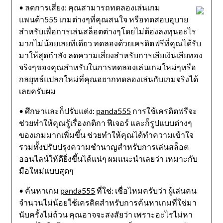
• ลดการเสี่ยง: คุณสามารถทดลองเล่นเกม
แพนด้า555 เกมต่างๆที่คุณสนใจ หรือทดสอบอุบาย
สำหรับเพื่อการเล่นสล็อตต่างๆโดยไม่ต้องลงทุนอะไร
มากไม่น้อยเลยทีเดียว ทดลองด้วยเครดิตฟรีที่คุณได้รับ
มาให้สุดกำลัง ลดความเสี่ยงสำหรับการเสียเงินเสียทอง
จริงๆของคุณสำหรับในการทดลองเล่นเกมใหม่ๆหรือ
กลยุทธ์แปลกใหม่ที่คุณอยากทดลองเล่นกับเกมจริงได้
เลยครับผม
• ศึกษาและก็ปรับแต่ง:
panda555
การใช้เครดิตฟรีจะ
ช่วยทำให้คุณรู้เรื่องกติกา ฟีเจอร์ และก็รูปแบบต่างๆ
ของเกมมากเพิ่มขึ้น ช่วยทำให้คุณได้ทำความเข้าใจ
รวมทั้งปรับปรุงความชำนาญสำหรับการเล่นสล็อต
ออนไลน์ให้ดียิ่งขึ้นได้แน่ๆ ผมแนะนำเลยว่า เหมาะกับ
มือใหม่แบบสุดๆ
• ค้นหาเกม
panda555
ที่ใช่: เชื่อไหมครับว่า ผู้เล่นคน
จำนวนไม่น้อยใช้เครดิตสำหรับการค้นหาเกมที่ใช่มา
นับครั้งไม่ถ้วน คุณอาจจะสงสัยว่า เพราะอะไรไม่หา