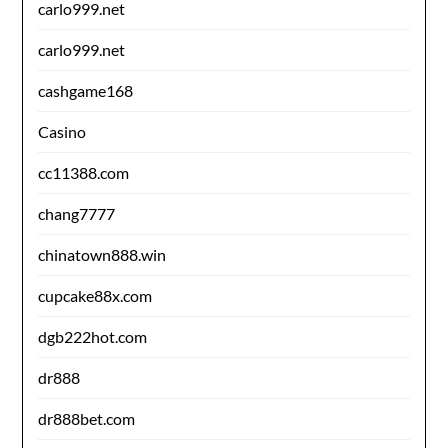
carlo999.net
carlo999.net
cashgame168
Casino
cc11388.com
chang7777
chinatown888.win
cupcake88x.com
dgb222hot.com
dr888
dr888bet.com