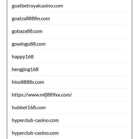
goatbetroyalcasino.com
goatza888fin.com
gobaza88.com
gowingo88.com
happy168
hengjing168
hiso8888s.com
https://www.mfj889xx.com/
hubbet168.com
hyperclub-casino.com
hyperclub-casino.com