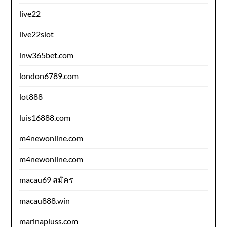
live22
live22slot
lnw365bet.com
london6789.com
lot888
luis16888.com
m4newonline.com
m4newonline.com
macau69 สมัคร
macau888.win
marinapluss.com