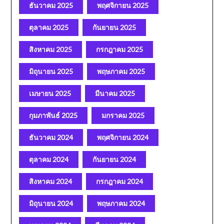
ธันวาคม 2025
พฤศจิกายน 2025
ตุลาคม 2025
กันยายน 2025
สิงหาคม 2025
กรกฎาคม 2025
มิถุนายน 2025
พฤษภาคม 2025
เมษายน 2025
มีนาคม 2025
กุมภาพันธ์ 2025
มกราคม 2025
ธันวาคม 2024
พฤศจิกายน 2024
ตุลาคม 2024
กันยายน 2024
สิงหาคม 2024
กรกฎาคม 2024
มิถุนายน 2024
พฤษภาคม 2024