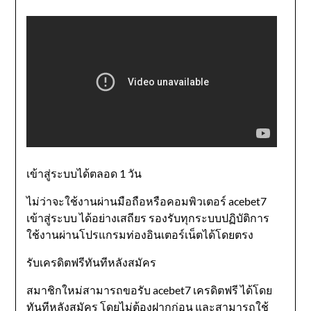
เข้าสู่ระบบได้ตลอด 1 วัน
ไม่ว่าจะใช้งานผ่านมือถือหรือคอมพิวเตอร์ acebet7
เข้าสู่ระบบ ได้อย่างเสถียร รองรับทุกระบบปฏิบัติการ
ใช้งานผ่านโปรแกรมท่องอินเตอร์เน็ตได้โดยตรง
รับเครดิตฟรีทันทีหลังสมัคร
สมาชิกใหม่สามารถขอรับ acebet7 เครดิตฟรี ได้โดย
ทันทีหลังสมัคร โดยไม่ต้องฝากก่อน และสามารถใช้