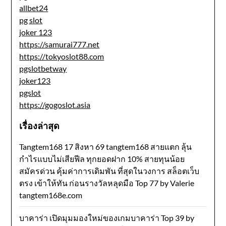
allbet24
pg slot
joker 123
https://samurai777.net
https://tokyoslot88.com
pgslotbetway
joker123
pgslot
https://gogoslot.asia
เรื่องล่าสุด
Tangtem168 17 สิงหา 69 tangtem168 สายแตก ลุ้น
กำไรแบบไม่เสียฟีล ทุกยอดฝาก 10% สายทุนน้อย
สมัครด่วน คุ้มค่าการเดิมพัน ที่สุดในวงการ สล็อตเว็บ
ตรง เข้าให้ทัน ก่อนรางวัลหลุดมือ Top 77 by Valerie
tangtem168e.com
บาคาร่า เปิดมุมมองใหม่ของเกมบาคาร่า Top 39 by