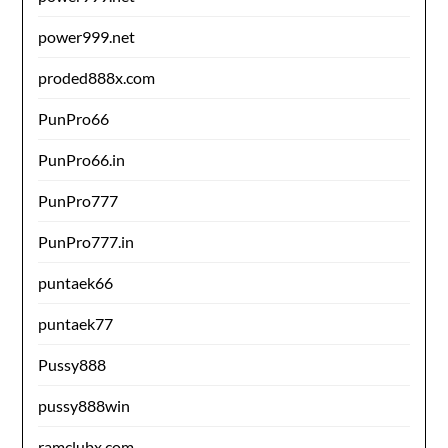
power999.net
proded888x.com
PunPro66
PunPro66.in
PunPro777
PunPro777.in
puntaek66
puntaek77
Pussy888
pussy888win
ramclubx.com