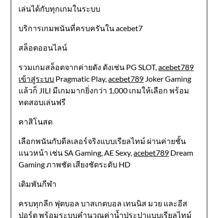
เล่นได้กับทุกเกมในระบบ
บริการเกมพนันที่ครบครันใน acebet7
สล็อตออนไลน์
รวมเกมสล็อตจากค่ายดัง ดังเช่น PG SLOT,
acebet789
เข้าสู่ระบบ
Pragmatic Play,
acebet789
Joker Gaming
แล้วก็ JILI มีเกมมากยิ่งกว่า 1,000 เกมให้เลือก พร้อม
ทดสอบเล่นฟรี
คาสิโนสด
เลือกพนันกับดีลเลอร์จริงแบบเรียลไทม์ ผ่านค่ายชั้น
แนวหน้า เช่น SA Gaming, AE Sexy,
acebet789
Dream
Gaming ภาพชัด เสียงชัดระดับ HD
เดิมพันกีฬา
ครบทุกลีก ฟุตบอล บาสเกตบอล เทนนิส มวย และอีส
ปอร์ต พร้อมระบบคำนวณค่าน้ำประปาแบบเรียลไทม์