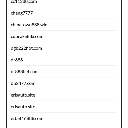
cc11388.com
chang7777
chinatown888.win
cupcake88x.com
dgb222hot.com
dr888
dr888bet.com
du2477.com
erisauto.site
erisauto.site
etbet16888.com