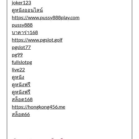
joker123
ดูหนังออนไลน์
https://www.pussy888play.com
pussy888
บาคาร่า168
https://www.pgslot.golf
pgslot77
pg99
fullslotpg
live22
ดูหนัง
ดูหนังฟรี
ดูหนังฟรี
สล็อต168
https://hongkong456.me
สล็อต66