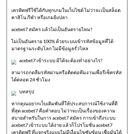
เครดิตฟรีใช้ได้กับทุกเกมในเว็บไซต์ ไม่ว่าจะเป็นสล็อต
คาสิโน กีฬา หรือเกมยิงปลา
acebet7 สมัคร แล้วไม่เป็นอันตรายไหม?
ไม่เป็นอันตราย 100% ด้วยระบบเข้ารหัสข้อมูลที่ได้
มาตรฐานระดับโลก ไม่มีข้อมูลรั่วไหล
acebet7 เข้าระบบ มิได้จะต้องทำอย่างไร?
สามารถกดลืมรหัสผ่านหรือติดต่อทีมงานเพื่อรีเซ็ตรหัส
ได้ตลอด 24 ชั่วโมง
บทสรุป
หากคุณอยากเว็บเดิมพันที่ให้ประสบการณ์ใช้งานที่ดี
ที่สุด acebet7 คือคำตอบ ไม่ว่าจะเป็นเรื่องของความ
สบายสำหรับในการ acebet7 สมัคร การเข้าถึงระบบ
acebet7 เข้าระบบ ได้ง่าย แล้วก็โปรโมชั่น acebet7
เครดิตฟรี ที่แจกจริงแบบไม่มีเงื่อนไขซับซ้อน เชื่อมั่นได้