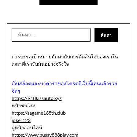
ค้นหา
สำหรับ:
การบรรลุเป้าหมายมักมากับการตัดสินใจของเราใน
เวลาที่เรารับมันอย่างจริงใจ
เว็บสล็อตและบาคาร่าของโครตดีเว็บนี้เล่นแล้วรวย
จัดๆ
https://918kissauto.xyz
หนังชนโรง
https://sagame168th.club
joker123
ดูหนังออนไลน์
https://www.pussy888play.com