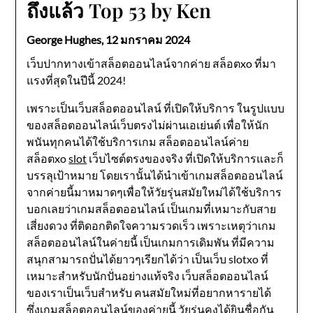
ถึงแล้ว Top 53 by Ken
George Hughes,
12 มกราคม 2024
เว็บปากทางเข้าสล็อตออนไลน์จากค่าย สล็อตxo ที่มา
แรงที่สุดในปีนี้ 2024!
เพราะเป็นเว็บสล็อตออนไลน์ ที่เปิดให้บริการ ในรูปแบบ
ของสล็อตออนไลน์เว็บตรงไม่ผ่านเอเย่นต์ เพื่อให้นัก
พนันทุกคนได้ใช้บริการเกม สล็อตออนไลน์ค่าย
สล็อตxo
slot
เว็บไซต์ตรงของจริง ที่เปิดให้บริการและก็
บรรลุเป้าหมาย โดยเรานั้นได้นำเข้าเกมสล็อตออนไลน์
จากค่ายนี้มาหมาดๆเพื่อให้วัยรุ่นสมัยใหม่ได้ใช้บริการ
บอกเลยว่าเกมสล็อตออนไลน์ เป็นเกมที่เหมาะกับสาย
เสี่ยงดวง ที่ติดอกติดใจความรวดเร็ว เพราะเหตุว่าเกม
สล็อตออนไลน์ในค่ายนี้ เป็นเกมการเดิมพัน ที่มีความ
สนุกสามารถปั่นได้ยาวๆเรียกได้ว่า เป็นเว็บ slotxo ที่
เหมาะสำหรับนักปั่นอย่างแท้จริง เว็บสล็อตออนไลน์
ของเราเป็นเว็บสำหรับ คนสมัยใหม่ที่อยากหารายได้
ซึ่งเกมสล็อตออนไลน์ของค่ายนี้ วัยรุ่นคงได้ยินชื่อกัน