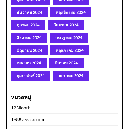
ธันวาคม 2024
พฤศจิกายน 2024
ตุลาคม 2024
กันยายน 2024
สิงหาคม 2024
กรกฎาคม 2024
มิถุนายน 2024
พฤษภาคม 2024
เมษายน 2024
มีนาคม 2024
กุมภาพันธ์ 2024
มกราคม 2024
หมวดหมู่
123lionth
1688vegasx.com