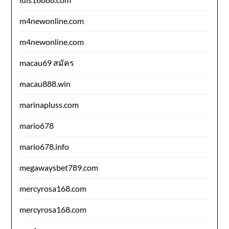
m4newonline.com
m4newonline.com
macau69 สมัคร
macau888.win
marinapluss.com
mario678
mario678.info
megawaysbet789.com
mercyrosa168.com
mercyrosa168.com