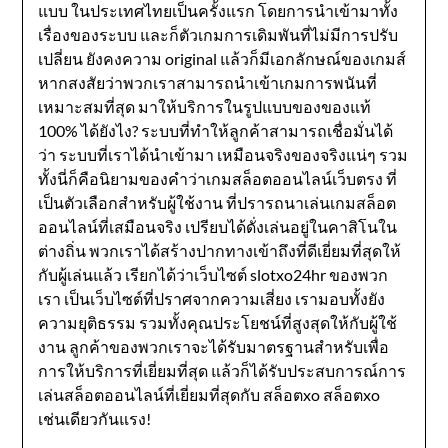
แบบ ในประเทศไทยเป็นครั้งแรก โดยการนำเข้ามาทั้ง
เรื่องของระบบ และก็ตัวเกมการเดิมพันที่ไม่มีการปรับ
เปลี่ยน ยังคงความ original แล้วก็มีเอกลักษณ์ของเกมส์
หากสงสัยว่าพวกเราสามารถนำเข้าเกมการพนันที่
เหมาะสมที่สุด มาให้บริการในรูปแบบของของแท้
100% ได้ยังไง? ระบบที่ทำให้ลูกค้าสามารถเชื่อมั่นได้
ว่า ระบบที่เราได้นำเข้ามา เหมือนจริงของจริงแน่ๆ รวม
ทั้งนี่ก็คือนิยามของคำว่าเกมสล็อตออนไลน์เว็บตรง ที่
เป็นตัวเลือกสำหรับผู้ใช้งาน ที่ปรารถนาเล่นเกมสล็อต
ออนไลน์ที่เสมือนจริง เปรียบได้ดั่งเล่นอยู่ในคาสิโนใน
ต่างถิ่น พวกเราได้สร้างปากทางเข้าถึงที่ดีเยี่ยมที่สุดให้
กับผู้เล่นแล้ว เรียกได้ว่าเว็บไซต์ slotxo24hr ของพวก
เรา เป็นเว็บไซต์ที่ปราศจากความเสี่ยง เรามอบทั้งยัง
ความยุติธรรม รวมทั้งคุณประโยชน์ที่สูงสุดให้กับผู้ใช้
งาน ลูกค้าของพวกเราจะได้รับมาตรฐานสำหรับเพื่อ
การให้บริการที่เยี่ยมที่สุด แล้วก็ได้รับประสบการณ์การ
เล่นสล็อตออนไลน์ที่เยี่ยมที่สุดกับ สล็อตxo สล็อตxo
เช่นเดียวกันแรง!