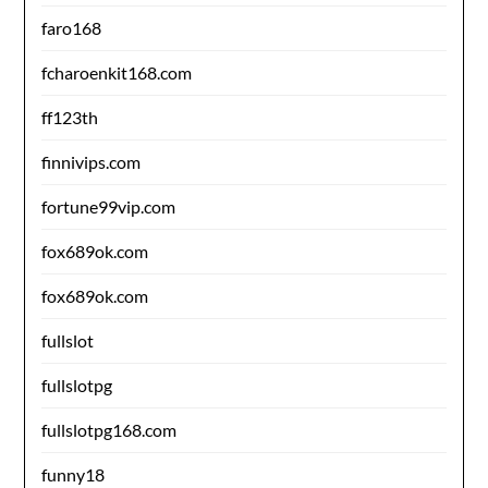
faro168
fcharoenkit168.com
ff123th
finnivips.com
fortune99vip.com
fox689ok.com
fox689ok.com
fullslot
fullslotpg
fullslotpg168.com
funny18