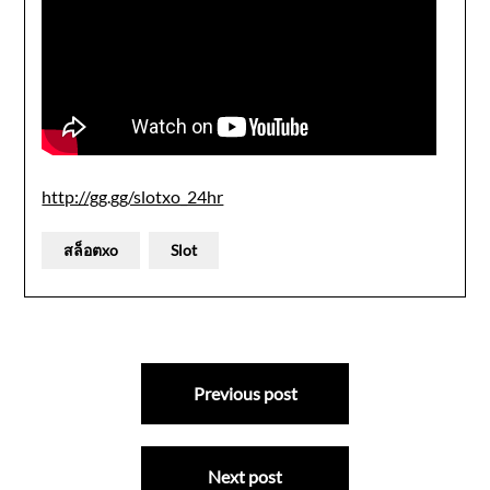
http://gg.gg/slotxo_24hr
สล็อตxo
Slot
แนะแนว
Previous post
เรื่อง
Next post