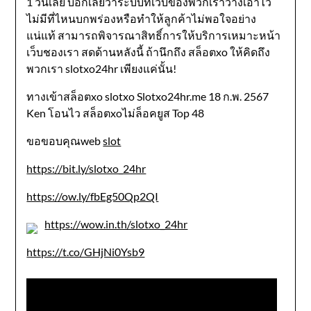
1 วันเลย บอกเลยว่าระบบที่เว็บของพวกเราวางเอาไว้
ไม่มีที่ไหนบกพร่องหรือทำให้ลูกค้าไม่พอใจอย่าง
แน่แท้ สามารถพิจารณาสิทธิ์การให้บริการเหมาะหน้า
เว็บชองเรา สดด้านหลังนี้ ถ้านึกถึง สล็อตxo ให้คิดถึง
พวกเรา slotxo24hr เพียงแค่นั้น!
ทางเข้าสล็อตxo slotxo Slotxo24hr.me 18 ก.พ. 2567
Ken โอนไว สล็อตxoไม่ล็อคยูส Top 48
ขอขอบคุณweb
slot
https://bit.ly/slotxo_24hr
https://ow.ly/fbEg50Qp2QI
https://wow.in.th/slotxo_24hr
https://t.co/GHjNi0Ysb9