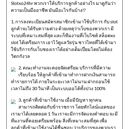
Slotxo24hr พวกเราให้บริการลูกค้าอย่างไร มาดูกันว่า
ความเป็นมืออาชีพ มันมีอะไรกันบ้าง!?
1. การลงทะเบียนสมัครสมาชิกเข้ามาใช้บริการ กับ slot
ลูกค้าจะได้รับความต่าง ด้วยเหตุว่าเว็บของพวกเรา มี
ระบบที่เหมาะสมที่สุด และก็ทีมงานที่เว็บไซต์ สล็อตxo
slot ได้เตรียมการ เอาไว้ดูแลวัยรุ่น ชาวไทยที่ได้เข้ามา
ใช้บริการกับเว็บชองเราได้อย่างเต็มเปี่ยมโดยไม่ต้อง
วิตกกังวล
2. คณะทำงานจะคอยจัดเตรียม บริการที่มีความ
เรียบร้อย ให้ลูกค้าที่เข้ามาทำการฝากเงินสามารถ
ทำรายการได้ ภายในระยะเวลาไม่นาน ฝากถอนใช้
เวลาไม่ถึง 30 วินาที เป็นระบบออโต้ทั้งปวง 100%
3. ลูกค้าที่เข้ามาใช้งาน เมื่อมีปัญหา ทุกคน
สามารถติดต่อกับข้าราชการ โดยทักไลน์แอดของ
เรามาได้เลยตลอด 1 วัน เราจะมีการจัดแจงคำตอบ จะมี
ทีมงานที่คอยเตรียมพร้อม สิ่งที่เหมาะสมที่สุด เพื่อ
ลูกค้าที่เข้ามาใช้งานได้ชื่นชอบ ว่าบริการของพวกเรา