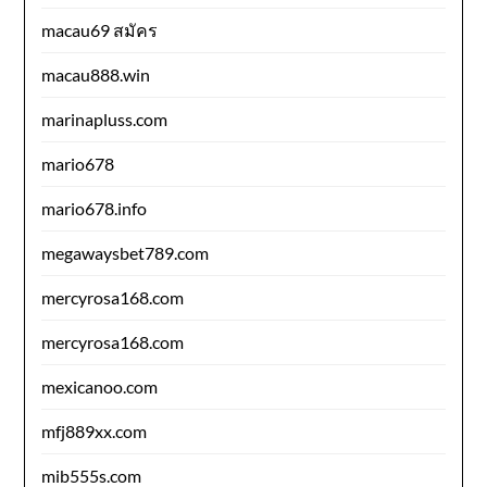
macau69 สมัคร
macau888.win
marinapluss.com
mario678
mario678.info
megawaysbet789.com
mercyrosa168.com
mercyrosa168.com
mexicanoo.com
mfj889xx.com
mib555s.com