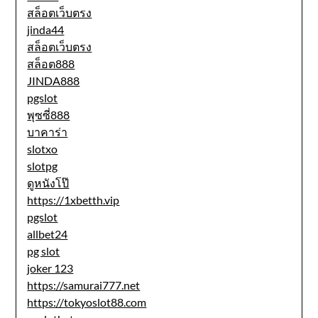
สล็อตเว็บตรง
jinda44
สล็อตเว็บตรง
สล็อต888
JINDA888
pgslot
พุซซี่888
บาคาร่า
slotxo
slotpg
ดูหนังโป๊
https://1xbetth.vip
pgslot
allbet24
pg slot
joker 123
https://samurai777.net
https://tokyoslot88.com