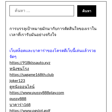
ค้นหา
สำหรับ:
การบรรลุเป้าหมายมักมากับการตัดสินใจของเราใน
เวลาที่เรารับมันอย่างจริงใจ
เว็บสล็อตและบาคาร่าของโครตดีเว็บนี้เล่นแล้วรวย
จัดๆ
https://918kissauto.xyz
หนังชนโรง
https://sagame168th.club
joker123
ดูหนังออนไลน์
https://www.pussy888play.com
pussy888
บาคาร่า168
https://www.pgslot.golf