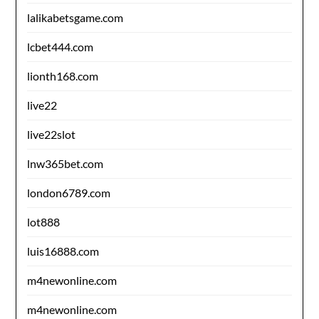
lalikabetsgame.com
lcbet444.com
lionth168.com
live22
live22slot
lnw365bet.com
london6789.com
lot888
luis16888.com
m4newonline.com
m4newonline.com