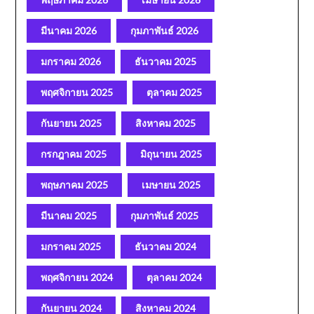
มีนาคม 2026
กุมภาพันธ์ 2026
มกราคม 2026
ธันวาคม 2025
พฤศจิกายน 2025
ตุลาคม 2025
กันยายน 2025
สิงหาคม 2025
กรกฎาคม 2025
มิถุนายน 2025
พฤษภาคม 2025
เมษายน 2025
มีนาคม 2025
กุมภาพันธ์ 2025
มกราคม 2025
ธันวาคม 2024
พฤศจิกายน 2024
ตุลาคม 2024
กันยายน 2024
สิงหาคม 2024