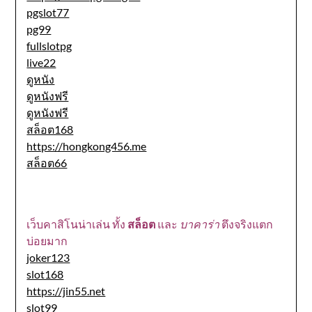
pgslot77
pg99
fullslotpg
live22
ดูหนัง
ดูหนังฟรี
ดูหนังฟรี
สล็อต168
https://hongkong456.me
สล็อต66
เว็บคาสิโนน่าเล่น ทั้ง
สล็อต
และ
บาคาร่า
ตึงจริงแตก
บ่อยมาก
joker123
slot168
https://jin55.net
slot99