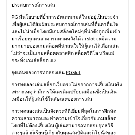
ประสบการณ์การเล่น
PG มีนโยบายที่ย้ำการอัพเดทเกมส์ใหม่อยู่เป็นประจำ
เพื่อผู้เล่นได้สัมผัสประสบการณ์การเล่นที่ตื่นตาตื่นใจ
และไม่น่าเบื่อ โดยมีเกมสล็อตใหม่ๆที่น่าดึงดูดเพิ่มเข้า
มาเรื่อยทุกคนสามารถคาดหวังได้ว่า slot จะมีความ
มากมายของเกมสล็อตที่น่าสนใจให้ผู้เล่นได้เลือกเล่น
ไม่ว่าจะเป็นเกมสล็อตคลาสสิก สล็อตวิดีโอ หรือแม้
กระทั่งเกมส์สล็อต 3D
จุดเด่นของการทดลองเล่น
PGSlot
การทดลองเล่น สล็อตเว็บตรง ไม่อยากการเสี่ยงเงินจริง
เพราะเหตุว่ามีการให้เครดิตเปรียบเสมือนซึ่งเป็นเงิน
เหมือนให้ผู้เล่นใช้ในลัษณะของการเล่น
การทดลองเล่นเป็นจังหวะที่ดีเยี่ยมที่สุดในการฝึกหัด
ความสามารถและทำความเข้าใจเกี่ยวกับเกมสล็อต
โดยที่ไม่ต้องเสี่ยงเงิน ผู้เล่นสามารถทดสอบยุทธวิธี
ต่างๆแล้วก็เรียนรู้เกี่ยวกับคุณสมบัติและก็โบนัสของ