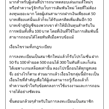
มากสำหรับผู้เล่นที่ปรารถนาทดสอบเล่นเกมส์ใหม่ๆ
หรือทำความรู้จักกับเว็บการเดิมพันใหม่ โดยที่ไม่ต้อง
ลงทุนเยอะมาก โดยผู้เล่นสามารถฝากเงินเพียงแค่ 50
บาทเพียงแค่นั้นแล้วก็จะได้รับเครดิตเพิ่มเติมอีก 50
บาทเข้าสู่บัญชีของพวกเขา ทำให้มีเงินทุนสำหรับใน
การพนันทั้งสิ้น 100 บาท โดยที่เงินที่ใช้ในการเดิมพันนี้
สามารถถอนได้โดยทันทีเมื่อครบข้อแม้
เงื่อนไขรวมทั้งกฎระเบียบ
การลงทะเบียนเป็นสมาชิกใหม่แล้วก็รับโปรโมชั่น ฝาก
50 รับ 100 ทำยอด 500 ถอนได้ 300 ในทันที และก็เล่น
ได้เฉพาะเกมสล็อตเท่านั้น ลองโปรนี้ถอนได้ทุกยูสเลย
จ๊ะ อย่างไรก็ตาม ส่วนมากแล้ว เงื่อนไขกลุ่มนี้มักจะเป็น
เงื่อนไขที่สำคัญเพื่อให้ผู้เล่นสามารถรู้เรื่องแล้วก็
ทำความเข้าใจกับข้อตกลงการใช้แรงงานและการถอน
รายได้อย่างชัดเจน
ขั้นตอนกล้วยๆสำหรับในการลงทะเบียนเป็นสมาชิก