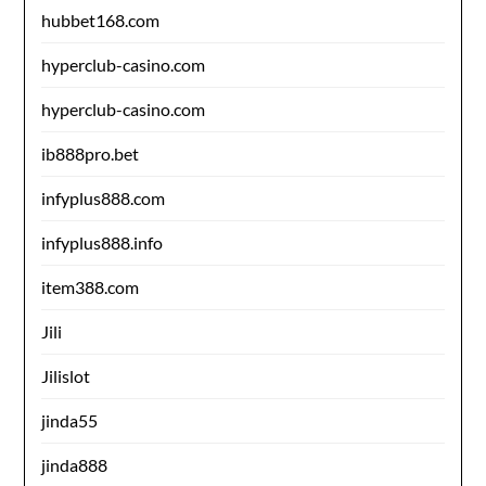
hubbet168.com
hyperclub-casino.com
hyperclub-casino.com
ib888pro.bet
infyplus888.com
infyplus888.info
item388.com
Jili
Jilislot
jinda55
jinda888