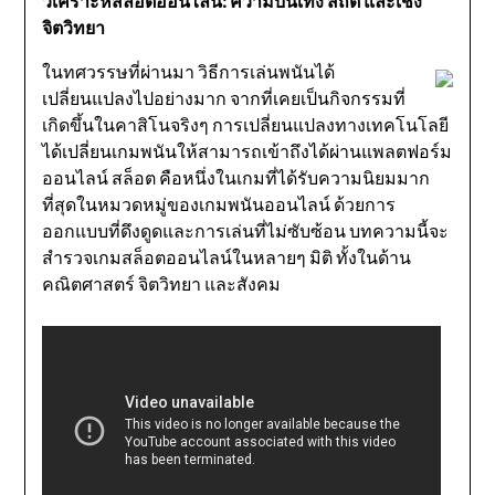
วิเคราะห์สล็อตออนไลน์: ความบันเทิง สถิติ และเชิง
จิตวิทยา
ในทศวรรษที่ผ่านมา วิธีการเล่นพนันได้
เปลี่ยนแปลงไปอย่างมาก จากที่เคยเป็นกิจกรรมที่
เกิดขึ้นในคาสิโนจริงๆ การเปลี่ยนแปลงทางเทคโนโลยี
ได้เปลี่ยนเกมพนันให้สามารถเข้าถึงได้ผ่านแพลตฟอร์ม
ออนไลน์ สล็อต คือหนึ่งในเกมที่ได้รับความนิยมมาก
ที่สุดในหมวดหมู่ของเกมพนันออนไลน์ ด้วยการ
ออกแบบที่ดึงดูดและการเล่นที่ไม่ซับซ้อน บทความนี้จะ
สำรวจเกมสล็อตออนไลน์ในหลายๆ มิติ ทั้งในด้าน
คณิตศาสตร์ จิตวิทยา และสังคม