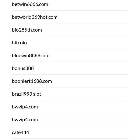
betwin6666.com
betworld369hot.com
bio285th.com
bitcoin
bluewin8888.info
bonus888
boonlert1688.com
brazil999 slot
bwvip4.com
bwvip4.com
cafe444