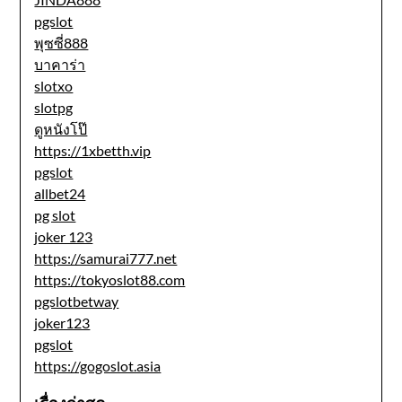
pgslot
พุซซี่888
บาคาร่า
slotxo
slotpg
ดูหนังโป๊
https://1xbetth.vip
pgslot
allbet24
pg slot
joker 123
https://samurai777.net
https://tokyoslot88.com
pgslotbetway
joker123
pgslot
https://gogoslot.asia