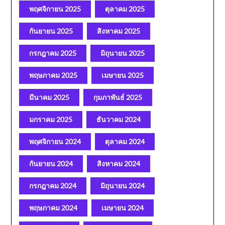
พฤศจิกายน 2025
ตุลาคม 2025
กันยายน 2025
สิงหาคม 2025
กรกฎาคม 2025
มิถุนายน 2025
พฤษภาคม 2025
เมษายน 2025
มีนาคม 2025
กุมภาพันธ์ 2025
มกราคม 2025
ธันวาคม 2024
พฤศจิกายน 2024
ตุลาคม 2024
กันยายน 2024
สิงหาคม 2024
กรกฎาคม 2024
มิถุนายน 2024
พฤษภาคม 2024
เมษายน 2024