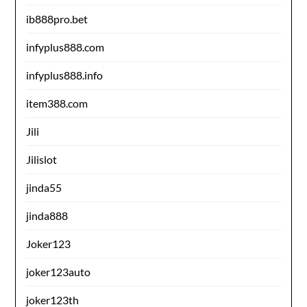
ib888pro.bet
infyplus888.com
infyplus888.info
item388.com
Jili
Jilislot
jinda55
jinda888
Joker123
joker123auto
joker123th