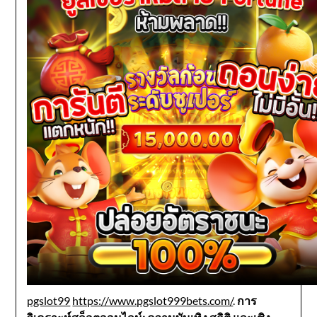
pgslot99
https://www.pgslot999bets.com/
.
การ