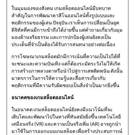
ในมุมมองของสังคม เกมสล็อตออนไลน์มีบทบาท
สำคัญในการพัฒนาคาสิโนออนไลน์ทั้งรูปแบบและ
พฤติกรรมของผู้เล่น ปัจจุบัน เราเห็นการเปลี่ยนเป็นยุค
ดิจิทัลที่คนมีการเข้าถึงได้ง่ายขึ้น แต่คำถามเกี่ยวกับมุม
มองด้านจริยธรรม และการปกป้องผู้เล่นยังคงเป็น
ประเด็นที่จำเป็นต้องได้รับการสนทนาอย่างต่อเนื่อง
การโฆษณาเกมสล็อตมักมีการเน้นที่ความเป็นไปได้ที่
จะชนะและความบันเทิง แต่ก็ต้องระมัดระวังไม่ให้เกิด
การสร้างภาพลวงตาหรือนำไปสู่การเสพติดพนัน ดังนั้น
มาตรการในการให้ความรู้และสื่อสารเกี่ยวกับ
พฤติกรรมที่มีความรับผิดชอบเป็นสิ่งจำเป็นมากยิ่งขึ้น
อนาคตของเกมสล็อตออนไลน์
ในอนาคต เกมสล็อตออนไลน์ยังคงมีแนวโน้มที่จะ
เติบโตและพัฒนาไปในทางที่ทันสมัยยิ่งขึ้น เทคโนโลยี
เสมือนจริง (VR) และความเป็นจริงเพิ่ม (AR) อาจถูกนำ
มาใช้ในการออกแบบเกมสล็อต เพื่อสร้างประสบการณ์