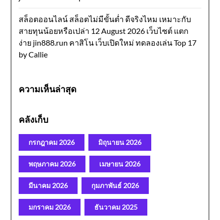
สล็อตออนไลน์ สล็อตไม่มีขั้นต่ำ ดีจริงไหม เหมาะกับ
สายทุนน้อยหรือเปล่า 12 August 2026 เว็บไซต์ แตก
ง่าย jin888.run คาสิโน เว็บเปิดใหม่ ทดลองเล่น Top 17
by Callie
ความเห็นล่าสุด
คลังเก็บ
กรกฎาคม 2026
มิถุนายน 2026
พฤษภาคม 2026
เมษายน 2026
มีนาคม 2026
กุมภาพันธ์ 2026
มกราคม 2026
ธันวาคม 2025