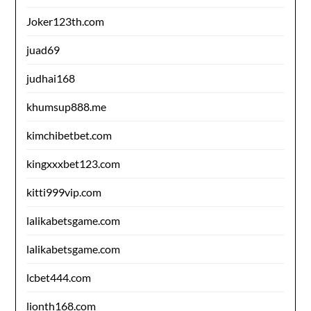
Joker123th.com
juad69
judhai168
khumsup888.me
kimchibetbet.com
kingxxxbet123.com
kitti999vip.com
lalikabetsgame.com
lalikabetsgame.com
lcbet444.com
lionth168.com