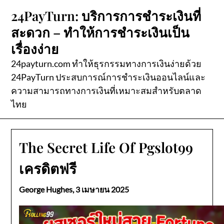
Skip
24PayTurn: บริการการชำระเงินที่
to
สะดวก – ทำให้การชำระเงินเป็น
content
เรื่องง่าย
24payturn.com ทำให้ธุรกรรมทางการเงินง่ายด้วย
24PayTurn ประสบการณ์การชำระเงินออนไลน์และ
ความสามารถทางการเงินที่เหมาะสมสำหรับตลาด
ไทย
The Secret Life Of Pgslot99
เครดิตฟรี
George Hughes,
3 เมษายน 2025