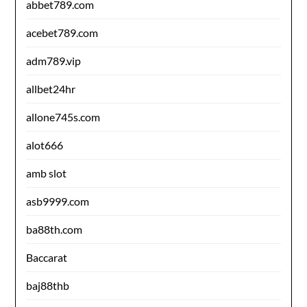
abbet789.com
acebet789.com
adm789.vip
allbet24hr
allone745s.com
alot666
amb slot
asb9999.com
ba88th.com
Baccarat
baj88thb