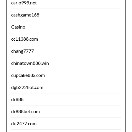
carlo999.net
cashgame168
Casino
cc11388.com
chang7777
chinatown888.win
cupcake88x.com
dgb222hot.com
dr888
dr888bet.com
du2477.com