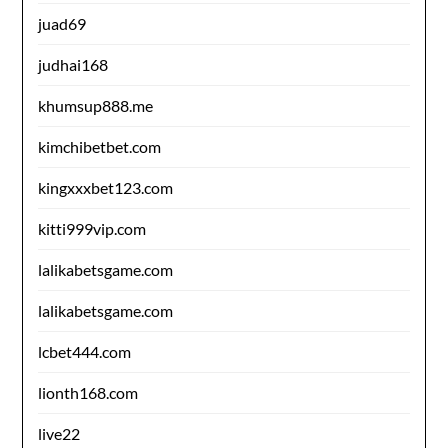
juad69
judhai168
khumsup888.me
kimchibetbet.com
kingxxxbet123.com
kitti999vip.com
lalikabetsgame.com
lalikabetsgame.com
lcbet444.com
lionth168.com
live22