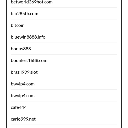
betworld369hot.com
bio285th.com
bitcoin
bluewin8888.info
bonus888
boonlert1688.com
brazil999 slot
bwvip4.com
bwvip4.com
cafe444
carlo999.net