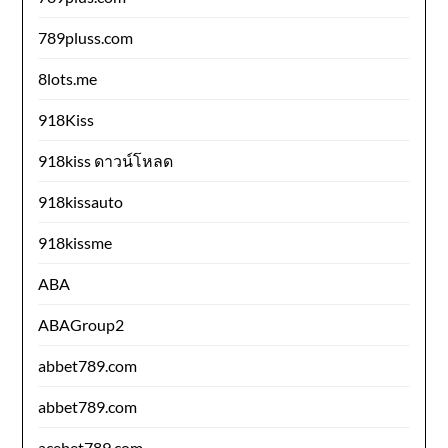
789pluss.com
8lots.me
918Kiss
918kiss ดาวน์โหลด
918kissauto
918kissme
ABA
ABAGroup2
abbet789.com
abbet789.com
acebet789.com