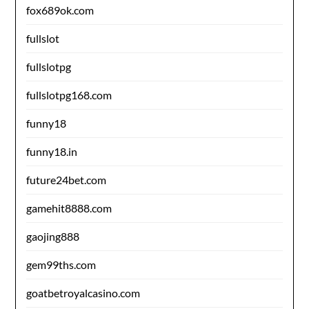
fox689ok.com
fullslot
fullslotpg
fullslotpg168.com
funny18
funny18.in
future24bet.com
gamehit8888.com
gaojing888
gem99ths.com
goatbetroyalcasino.com