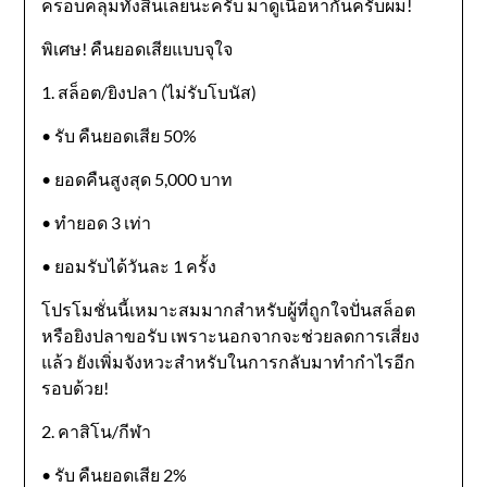
ครอบคลุมทั้งสิ้นเลยนะครับ มาดูเนื้อหากันครับผม!
พิเศษ! คืนยอดเสียแบบจุใจ
1. สล็อต/ยิงปลา (ไม่รับโบนัส)
• รับ คืนยอดเสีย 50%
• ยอดคืนสูงสุด 5,000 บาท
• ทำยอด 3 เท่า
• ยอมรับได้วันละ 1 ครั้ง
โปรโมชั่นนี้เหมาะสมมากสำหรับผู้ที่ถูกใจปั่นสล็อต
หรือยิงปลาขอรับ เพราะนอกจากจะช่วยลดการเสี่ยง
แล้ว ยังเพิ่มจังหวะสำหรับในการกลับมาทำกำไรอีก
รอบด้วย!
2. คาสิโน/กีฬา
• รับ คืนยอดเสีย 2%