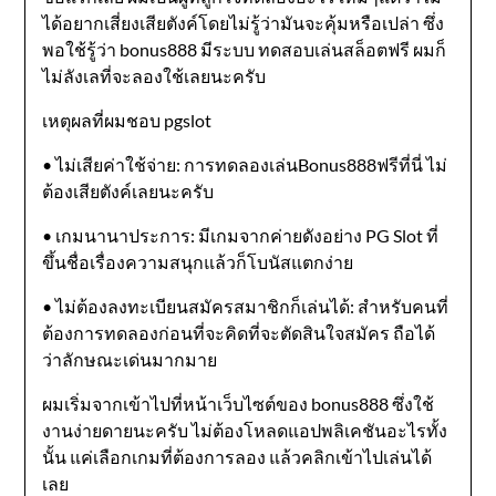
ได้อยากเสี่ยงเสียตังค์โดยไม่รู้ว่ามันจะคุ้มหรือเปล่า ซึ่ง
พอใช้รู้ว่า bonus888 มีระบบ ทดสอบเล่นสล็อตฟรี ผมก็
ไม่ลังเลที่จะลองใช้เลยนะครับ
เหตุผลที่ผมชอบ pgslot
• ไม่เสียค่าใช้จ่าย: การทดลองเล่นBonus888ฟรีที่นี่ ไม่
ต้องเสียตังค์เลยนะครับ
• เกมนานาประการ: มีเกมจากค่ายดังอย่าง PG Slot ที่
ขึ้นชื่อเรื่องความสนุกแล้วก็โบนัสแตกง่าย
• ไม่ต้องลงทะเบียนสมัครสมาชิกก็เล่นได้: สำหรับคนที่
ต้องการทดลองก่อนที่จะคิดที่จะตัดสินใจสมัคร ถือได้
ว่าลักษณะเด่นมากมาย
ผมเริ่มจากเข้าไปที่หน้าเว็บไซต์ของ bonus888 ซึ่งใช้
งานง่ายดายนะครับ ไม่ต้องโหลดแอปพลิเคชันอะไรทั้ง
นั้น แค่เลือกเกมที่ต้องการลอง แล้วคลิกเข้าไปเล่นได้
เลย