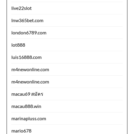
live22slot
lnw365bet.com
london6789.com
lot888
luis16888.com
m4newonline.com
m4newonline.com
macau69 สมัคร
macau888.win
marinapluss.com
mario678