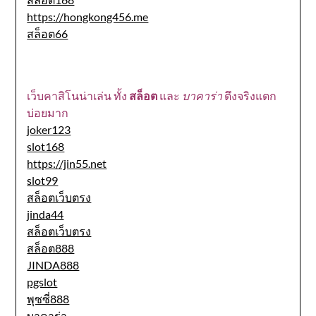
https://hongkong456.me
สล็อต66
เว็บคาสิโนน่าเล่น ทั้ง
สล็อต
และ
บาคาร่า
ตึงจริงแตก
บ่อยมาก
joker123
slot168
https://jin55.net
slot99
สล็อตเว็บตรง
jinda44
สล็อตเว็บตรง
สล็อต888
JINDA888
pgslot
พุซซี่888
บาคาร่า