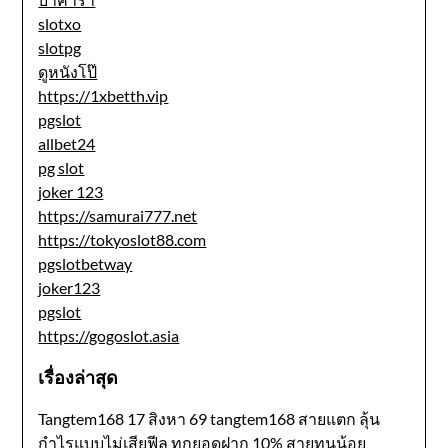
slotxo
slotpg
ดูหนังโป๊
https://1xbetth.vip
pgslot
allbet24
pg slot
joker 123
https://samurai777.net
https://tokyoslot88.com
pgslotbetway
joker123
pgslot
https://gogoslot.asia
เรื่องล่าสุด
Tangtem168 17 สิงหา 69 tangtem168 สายแตก ลุ้น
กำไรแบบไม่เสียฟีล ทุกยอดฝาก 10% สายทุนน้อย