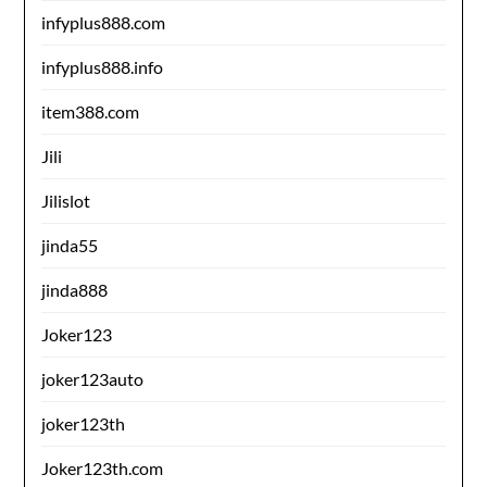
infyplus888.com
infyplus888.info
item388.com
Jili
Jilislot
jinda55
jinda888
Joker123
joker123auto
joker123th
Joker123th.com