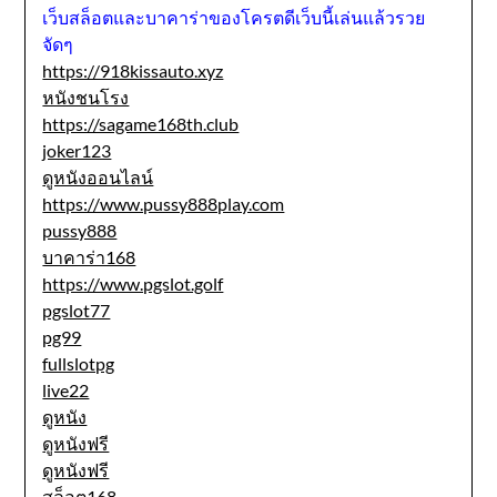
เว็บสล็อตและบาคาร่าของโครตดีเว็บนี้เล่นแล้วรวย
จัดๆ
https://918kissauto.xyz
หนังชนโรง
https://sagame168th.club
joker123
ดูหนังออนไลน์
https://www.pussy888play.com
pussy888
บาคาร่า168
https://www.pgslot.golf
pgslot77
pg99
fullslotpg
live22
ดูหนัง
ดูหนังฟรี
ดูหนังฟรี
สล็อต168