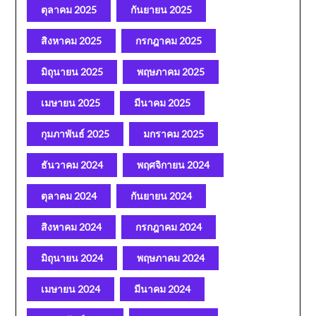
ตุลาคม 2025
กันยายน 2025
สิงหาคม 2025
กรกฎาคม 2025
มิถุนายน 2025
พฤษภาคม 2025
เมษายน 2025
มีนาคม 2025
กุมภาพันธ์ 2025
มกราคม 2025
ธันวาคม 2024
พฤศจิกายน 2024
ตุลาคม 2024
กันยายน 2024
สิงหาคม 2024
กรกฎาคม 2024
มิถุนายน 2024
พฤษภาคม 2024
เมษายน 2024
มีนาคม 2024