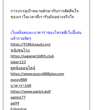
การบรรลุเป้าหมายมักมากับการตัดสินใจ
ของเราในเวลาที่เรารับมันอย่างจริงใจ
เว็บสล็อตและบาคาร่าของโครตดีเว็บนี้เล่น
แล้วรวยจัดๆ
https://918kissauto.xyz
หนังชนโรง
https://sagame168th.club
joker123
ดูหนังออนไลน์
https://www.pussy888play.com
pussy888
บาคาร่า168
https://www.pgslot.golf
pgslot77
pg99
fullslotpg