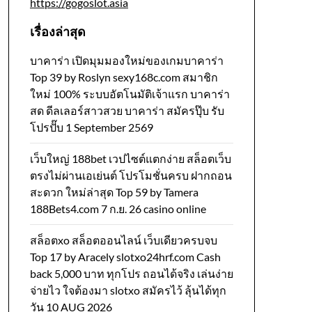
https://gogoslot.asia
เรื่องล่าสุด
บาคาร่า เปิดมุมมองใหม่ของเกมบาคาร่า
Top 39 by Roslyn sexy168c.com สมาชิก
ใหม่ 100% ระบบอัตโนมัติเจ้าแรก บาคาร่า
สด ดีลเลอร์สาวสวย บาคาร่า สมัครปุ๊บ รับ
โปรปั๊บ 1 September 2569
เว็บใหญ่ 188bet เวปไซต์แตกง่าย สล็อตเว็บ
ตรงไม่ผ่านเอเย่นต์ โปรโมชั่นครบ ฝากถอน
สะดวก ใหม่ล่าสุด Top 59 by Tamera
188Bets4.com 7 ก.ย. 26 casino online
สล็อตxo สล็อตออนไลน์ เว็บเดียวครบจบ
Top 17 by Aracely slotxo24hrf.com Cash
back 5,000 บาท ทุกโปร ถอนได้จริง เล่นง่าย
จ่ายไว ใจต้องมา slotxo สมัครไว้ ลุ้นได้ทุก
วัน 10 AUG 2026