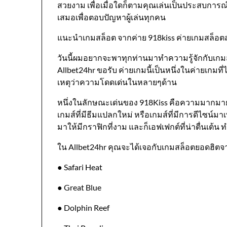
สวยงาม เพื่อเมื่อใดก็ตามคุณเล่นเป็นประสบการณ์
เสมอเพื่อตอบปัญหาผู้เล่นทุกคน
แนะนำเกมสล็อต จากค่าย 918kiss ค่ายเกมสล็อตสุดย
วันนี้ผมอยากจะพาทุกท่านมาทำความรู้จักกับเกมสล
Allbet24hr ขอรับ ค่ายเกมนี้เป็นหนึ่งในค่ายเกมที่
เหตุว่าความโดดเด่นในหลายๆด้าน
หนึ่งในลักษณะเด่นของ 918Kiss คือความมากมายห
เกมส์ที่มีธีมแปลกใหม่ หรือเกมส์ที่มีการดีไซน์ม
มาให้มีกราฟิกที่งาม และก็เอฟเฟกต์ที่น่าตื่นเต้น ท
ใน Allbet24hr คุณจะได้เจอกับเกมสล็อตยอดฮิตจ
● Safari Heat
● Great Blue
● Dolphin Reef