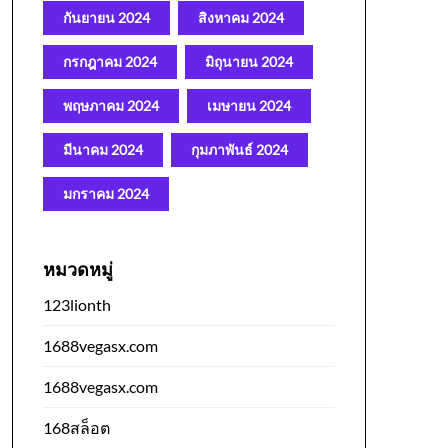
กันยายน 2024
สิงหาคม 2024
กรกฎาคม 2024
มิถุนายน 2024
พฤษภาคม 2024
เมษายน 2024
มีนาคม 2024
กุมภาพันธ์ 2024
มกราคม 2024
หมวดหมู่
123lionth
1688vegasx.com
1688vegasx.com
168สล็อต