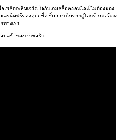
้เพื่อเพลิดเพลินเจริญใจกับเกมสล็อตออนไลน์ ไม่ต้องมอง
ับเครดิตฟรีของคุณเพื่อเริ่มการเดินทางสู่โลกที่เกมสล็อต
 จากทางเรา
ครอบครัวของเราขอรับ