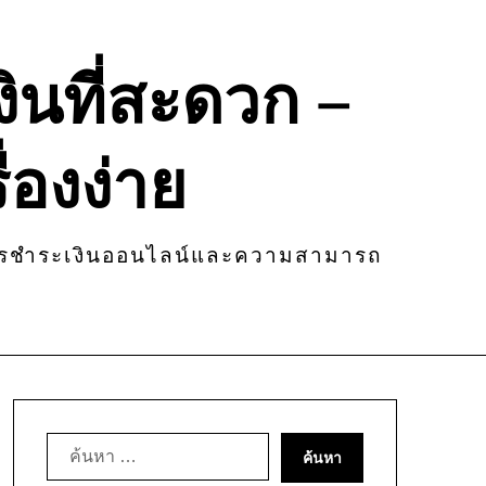
ินที่สะดวก –
่องง่าย
ารชำระเงินออนไลน์และความสามารถ
ค้นหา
สำหรับ: