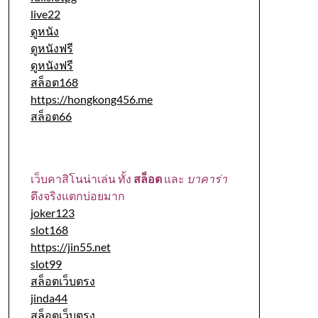
live22
ดูหนัง
ดูหนังฟรี
ดูหนังฟรี
สล็อต168
https://hongkong456.me
สล็อต66
เว็บคาสิโนน่าเล่น ทั้ง
สล็อต
และ
บาคาร่า
ตึงจริงแตกบ่อยมาก
joker123
slot168
https://jin55.net
slot99
สล็อตเว็บตรง
jinda44
สล็อตเว็บตรง