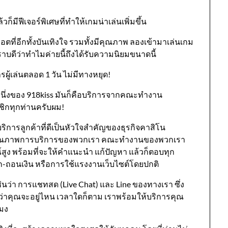
วก็มีฟีเจอร์พิเศษที่ทำให้เกมน่าเล่นเพิ่มขึ้น
ที่อีกทั้งบันเทิงใจ รวมทั้งมีคุณภาพ ลองเข้ามาเล่นเกม
ราบดีว่าทำไมค่ายนี้ถึงได้รับความนิยมขนาดนี้
้เล่นตลอด 1 วัน ไม่มีทางหยุด!
หนึ่งของ 918kiss มันก็คือบริการจากคณะทำงาน
ิกทุกท่านครับผม!
บริการลูกค้าที่ดีเป็นหัวใจสำคัญของธุรกิจคาสิโน
นาคุณภาพการบริการของพวกเรา คณะทำงานของพวกเรา
์สูง พร้อมที่จะให้คำแนะนำ แก้ปัญหา แล้วก็ตอบทุก
ฝาก-ถอนเงิน หรือการใช้แรงงานเว็บไซต์โดยปกติ
่นว่า การแชทสด (Live Chat) และ Line ของทางเรา ซึ่ง
่ว่าคุณจะอยู่ไหน เวลาใดก็ตาม เราพร้อมให้บริการคุณ
โมง