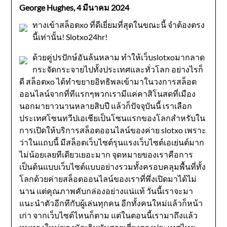
George Hughes,
4 มีนาคม 2024
ทางเข้าสล็อตxo ที่ดีเยี่ยมที่สุดในขณะนี้ จำต้องตรง
นี้เท่านั้น! Slotxo24hr!
ด้วยคู่ปรปักษ์อันล้นหลาม ทำให้เว็บslotxoมากลาด
กระจัดกระจายไปทั้งประเทศและทั่วโลก อย่างไรก็
ดี สล็อตxo ได้ทำขยายอิทธิพลเข้ามาในวงการสล็อต
ออนไลน์จากที่ทีแรกๆพวกเรามีแค่คาสิโนสดที่เมือง
นอกมายาวนานหลายสิบปี แล้วก็ปัจจุบันนี้ เราเลือก
ประเทศโซนทวีปเอเชียเป็นโซนแรกของโลกสำหรับใน
การเปิดให้บริการสล็อตออนไลน์ของค่าย slotxo เพราะ
ว่าในแถบนี้ มีสล็อตเว็บไซต์รุนแรงเว็บไซต์เอเย่นต์มาก
ไม่น้อยเลยทีเดียวเยอะมาก จุดหมายของเราคือการ
เป็นต้นแบบเว็บไซต์แบบอย่างรวมทั้งครอบคลุมพื้นที่ทั้ง
โลกด้วยค่ายสล็อตออนไลน์ของเราที่พึ่งเปิดมาได้ไม่
นาน แต่คุณภาพคับกล่องอย่างแน่แท้ วันนี้เราจะมา
แนะนำตัวอีกทีกับผู้เล่นทุกคน อีกทั้งคนใหม่แล้วก็หน้า
เก่า จากเว็บไซต์ไหนก็ตาม แต่ในตอนนี้เรามาถึงแล้ว