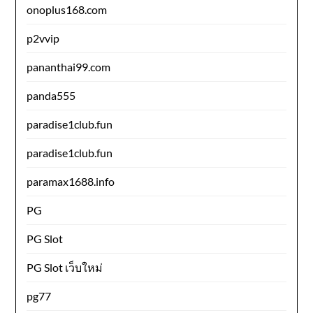
onoplus168.com
p2vvip
pananthai99.com
panda555
paradise1club.fun
paradise1club.fun
paramax1688.info
PG
PG Slot
PG Slot เว็บใหม่
pg77