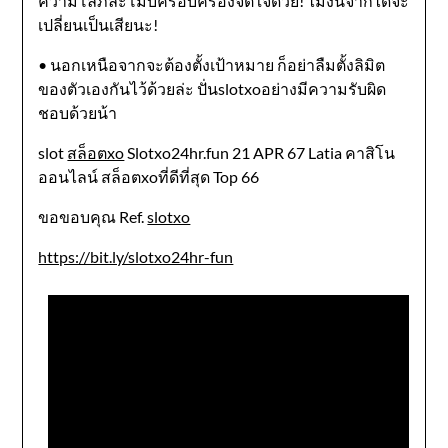
ความโลภละโมบครอบครองจิตใจด้วย! ไม่งั้นจากได้จะ
เปลี่ยนเป็นเสียนะ!
• นอกเหนือจากจะต้องตั้งเป้าหมาย ก็อย่าลืมตั้งลิมิต
ของตัวเองกันไว้ด้วยล่ะ ปั่นslotxoอย่างมีความรับผิด
ชอบด้วยน้า
slot
สล็อตxo
Slotxo24hr.fun 21 APR 67 Latia คาสิโน
ออนไลน์ สล็อตxoที่ดีที่สุด Top 66
ขอขอบคุณ Ref.
slotxo
https://bit.ly/slotxo24hr-fun