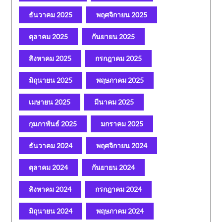
ธันวาคม 2025
พฤศจิกายน 2025
ตุลาคม 2025
กันยายน 2025
สิงหาคม 2025
กรกฎาคม 2025
มิถุนายน 2025
พฤษภาคม 2025
เมษายน 2025
มีนาคม 2025
กุมภาพันธ์ 2025
มกราคม 2025
ธันวาคม 2024
พฤศจิกายน 2024
ตุลาคม 2024
กันยายน 2024
สิงหาคม 2024
กรกฎาคม 2024
มิถุนายน 2024
พฤษภาคม 2024