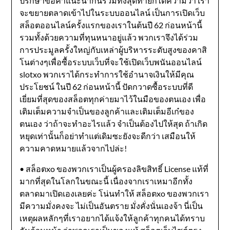
ปรึกษาขอคำแนะนำกันรวมทั้งสุดท้ายก็ได้ความว่า เรา
จะขยายตลาดเข้าไปในระบบออนไลน์ เป็นการเปิดเว็บ
สล็อตออนไลน์ครั้งแรกของเราในต้นปี 62 ก่อนหน้านี้
รวมทั้งด้วยความที่ทุนหนาอยู่แล้ว พวกเราจึงได้ร่วม
การประมูลครั้งใหญ่กับเหล่าผู้บริหารระดับสูงของคาสิ
โนต่างๆเพื่อซื้อระบบเว็บที่จะใช้เปิดเว็บพนันออนไลน์
slotxo พวกเราได้กระทำการใช้อำนาจเงินให้มีคุณ
ประโยชน์ ในปี 62 ก่อนหน้านี้ ปัดกวาดซื้อระบบที่ดี
เยี่ยมที่สุดของสล็อตทุกค่ายมาไว้ในมือของตนเอง เพื่อ
เติมเต็มความจำเป็นของลูกค้าและเติมเต็มอีเก๋ของ
ตนเอง ว่าถ้าจะทำอะไรแล้ว จำเป็นต้องไปให้สุด ถ้าเกิด
หยุดเท่านั้นก็อย่าทำแต่เดิมซะยังจะดีกว่า เสมือนให้
ความคาดหมายแล้วจากไปล่ะ!
• สล็อตxo ของพวกเราเป็นผู้ครองลิขสิทธิ์ License แท้ที่
มากที่สุดในโลกในขณะนี้ เนื่องจากเราเหมาอีกทั้ง
ตลาดมาเปิดเองเลยค่ะ โน่นทำให้ สล็อตxo ของพวกเรา
มีความมั่งคงจะ ไม่เป็นอันตราย มั่งคั่งนั่นเองจ้า นี่เป็น
เหตุผลหลักๆที่เราอยากได้แจ้งให้ลูกค้าทุกคนได้ทราบ