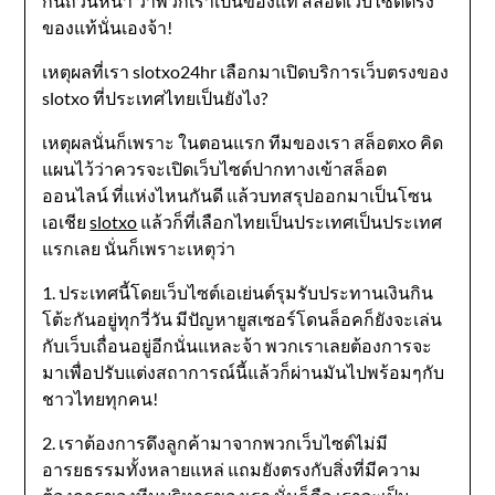
กันถ้วนหน้า ว่าพวกเราเป็นของแท้ สล็อตเว็บไซต์ตรง
ของแท้นั่นเองจ้า!
เหตุผลที่เรา slotxo24hr เลือกมาเปิดบริการเว็บตรงของ
slotxo ที่ประเทศไทยเป็นยังไง?
เหตุผลนั่นก็เพราะ ในตอนแรก ทีมของเรา สล็อตxo คิด
แผนไว้ว่าควรจะเปิดเว็บไซต์ปากทางเข้าสล็อต
ออนไลน์ ที่แห่งไหนกันดี แล้วบทสรุปออกมาเป็นโซน
เอเชีย
slotxo
แล้วก็ที่เลือกไทยเป็นประเทศเป็นประเทศ
แรกเลย นั่นก็เพราะเหตุว่า
1. ประเทศนี้โดยเว็บไซต์เอเย่นต์รุมรับประทานเงินกิน
โต้ะกันอยู่ทุกวี่วัน มีปัญหายูสเซอร์โดนล็อคก็ยังจะเล่น
กับเว็บเถื่อนอยู่อีกนั่นแหละจ้า พวกเราเลยต้องการจะ
มาเพื่อปรับแต่งสถาการณ์นี้แล้วก็ผ่านมันไปพร้อมๆกับ
ชาวไทยทุกคน!
2. เราต้องการดึงลูกค้ามาจากพวกเว็บไซต์ไม่มี
อารยธรรมทั้งหลายแหล่ แถมยังตรงกับสิ่งที่มีความ