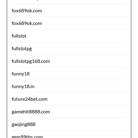
fox689ok.com
fox689ok.com
fullslot
fullslotpg
fullslotpg168.com
funny18
funny18.in
future24bet.com
gamehit8888.com
gaojing888
gem99ths.com