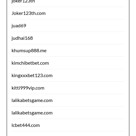
joker123th
Joker123th.com
juad69
judhai168
khumsup888.me
kimchibetbet.com
kingxxxbet123.com
kitti999vip.com
lalikabetsgame.com
lalikabetsgame.com
lcbet444.com