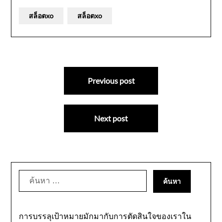
สล็อตxo
สล็อตxo
แนะแนว
Previous post
เรื่อง
Next post
ค้นหา
สำหรับ:
การบรรลุเป้าหมายมักมากับการตัดสินใจของเราใน