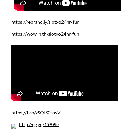
https://rebrand.ly/slotxo24hr-fun
https://wow.in.th/slotxo24hr-fun
https://t.co/zSQIS2savV
http://gg.gg/1999fe