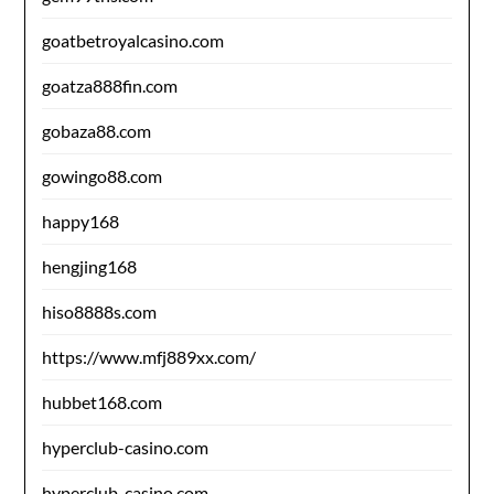
goatbetroyalcasino.com
goatza888fin.com
gobaza88.com
gowingo88.com
happy168
hengjing168
hiso8888s.com
https://www.mfj889xx.com/
hubbet168.com
hyperclub-casino.com
hyperclub-casino.com