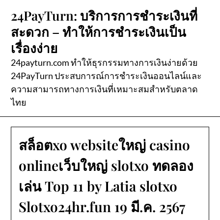
Skip
24PayTurn: บริการการชำระเงินที่
to
สะดวก – ทำให้การชำระเงินเป็น
content
เรื่องง่าย
24payturn.com ทำให้ธุรกรรมทางการเงินง่ายด้วย
24PayTurn ประสบการณ์การชำระเงินออนไลน์และ
ความสามารถทางการเงินที่เหมาะสมสำหรับตลาด
ไทย
สล็อตxo websiteใหญ่ casino
onlineเว็บใหญ่ slotxo ทดลอง
เล่น Top 11 by Latia slotxo
Slotxo24hr.fun 19 มี.ค. 2567