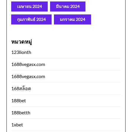
เมษายน 2024
มีนาคม 2024
กุมภาพันธ์ 2024
มกราคม 2024
หมวดหมู่
123lionth
1688vegasx.com
1688vegasx.com
168สล็อต
188bet
188betth
1xbet