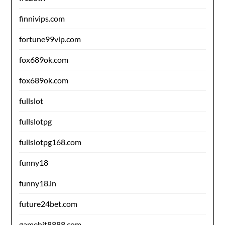
finnivips.com
fortune99vip.com
fox689ok.com
fox689ok.com
fullslot
fullslotpg
fullslotpg168.com
funny18
funny18.in
future24bet.com
gamehit8888.com