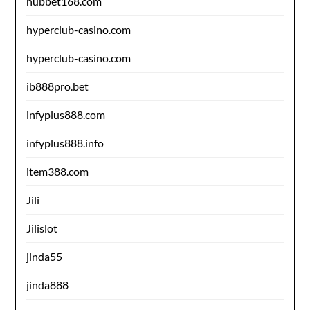
hubbet168.com
hyperclub-casino.com
hyperclub-casino.com
ib888pro.bet
infyplus888.com
infyplus888.info
item388.com
Jili
Jilislot
jinda55
jinda888