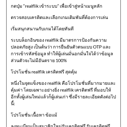
กดปุ่ม “realflik เข้าระบบ” เพื่อเข้าสู่หน้าเมนูหลัก
ตรวจสอบเครดิตและเลือกเกมเดิมพันที่ต้องการเล่น
เริ่มสนุกสนานกับเกมได้โดยทันที
ระบบล็อกอินของ realflik มีมาตรการป้องกันความ
ปลอดภัยสูง เป็นต้นว่า การยืนยันตัวตนแบบ OTP และ
การเข้ารหัสข้อมูล ทำให้ผู้เล่นมั่นอกมั่นใจได้ว่าข้อมูล
ส่วนตัวจะไม่มีอันตราย 100%
โปรโมชั่น realflik เครดิตฟรี สุดคุ้ม
หนึ่งในจุดแข็งของ realflik คือโปรโมชั่นที่มากมายและ
คุ้มค่า โดยเฉพาะอย่างยิ่ง realflik เครดิตฟรี ที่มอบให้
อีกทั้งผู้เล่นใหม่แล้วก็ผู้เล่นเก่า ซึ่งมีรายละเอียดดังต่อไป
นี้:
โปรโมชั่น เนื้อหา ข้อแม้
ลงทะเบียนเป็นสมาชิกใหม่รับเครดิตฟรี รับเครดิตฟรี