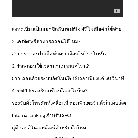
ลงทะเบียนเป็นสมาชิกกับ realflik ฟรี ไม่เสียค่าใช้จ่าย
2. เครดิตฟรีสามารถถอนได้ไหม?
สามารถถอนได้เมื่อทำตามเงื่อนไขโปรโมชั่น
3. ฝาก-ถอนใช้เวลานานมากแค่ไหน?
ฝาก-ถอนด้วยระบบอัตโนมัติ ใช้เวลาเพียงแค่ 30 วินาที
4. realflik รองรับเครื่องมืออะไรบ้าง?
รองรับทั้งโทรศัพท์เคลื่อนที่ คอมพิวเตอร์ แล้วก็แท็บเล็ต
Internal Linking สำหรับ SEO
คู่มือคาสิโนออนไลน์สำหรับมือใหม่