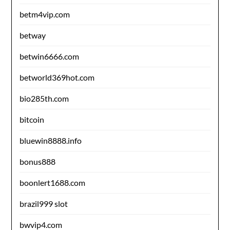
betm4vip.com
betway
betwin6666.com
betworld369hot.com
bio285th.com
bitcoin
bluewin8888.info
bonus888
boonlert1688.com
brazil999 slot
bwvip4.com