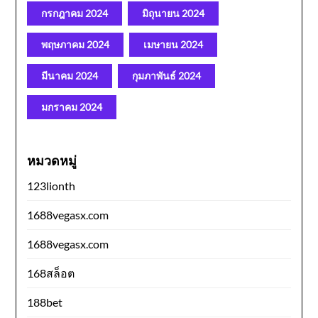
กรกฎาคม 2024
มิถุนายน 2024
พฤษภาคม 2024
เมษายน 2024
มีนาคม 2024
กุมภาพันธ์ 2024
มกราคม 2024
หมวดหมู่
123lionth
1688vegasx.com
1688vegasx.com
168สล็อต
188bet