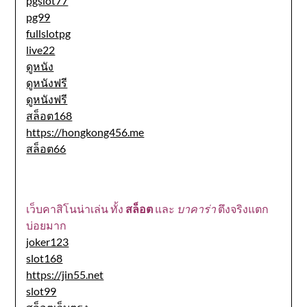
pgslot77
pg99
fullslotpg
live22
ดูหนัง
ดูหนังฟรี
ดูหนังฟรี
สล็อต168
https://hongkong456.me
สล็อต66
เว็บคาสิโนน่าเล่น ทั้ง
สล็อต
และ
บาคาร่า
ตึงจริงแตก
บ่อยมาก
joker123
slot168
https://jin55.net
slot99