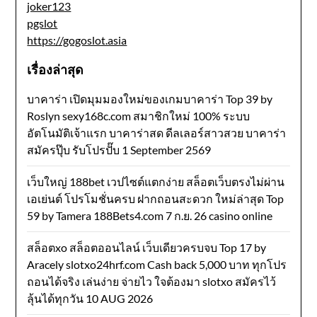
joker123
pgslot
https://gogoslot.asia
เรื่องล่าสุด
บาคาร่า เปิดมุมมองใหม่ของเกมบาคาร่า Top 39 by
Roslyn sexy168c.com สมาชิกใหม่ 100% ระบบ
อัตโนมัติเจ้าแรก บาคาร่าสด ดีลเลอร์สาวสวย บาคาร่า
สมัครปุ๊บ รับโปรปั๊บ 1 September 2569
เว็บใหญ่ 188bet เวปไซต์แตกง่าย สล็อตเว็บตรงไม่ผ่าน
เอเย่นต์ โปรโมชั่นครบ ฝากถอนสะดวก ใหม่ล่าสุด Top
59 by Tamera 188Bets4.com 7 ก.ย. 26 casino online
สล็อตxo สล็อตออนไลน์ เว็บเดียวครบจบ Top 17 by
Aracely slotxo24hrf.com Cash back 5,000 บาท ทุกโปร
ถอนได้จริง เล่นง่าย จ่ายไว ใจต้องมา slotxo สมัครไว้
ลุ้นได้ทุกวัน 10 AUG 2026