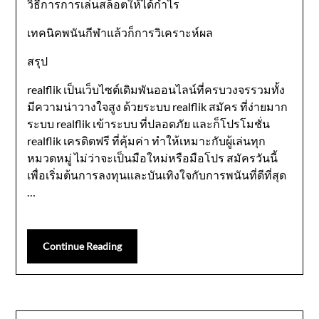
วิธีการการเล่นสล็อตให้ได้กำไร
เทคนิคพนันกีฬาแล้วก็การวิเคราะห์ผล
สรุป
realflik เป็นเว็บไซต์เดิมพันออนไลน์ที่ครบวงจรรวมทั้ง
มีความน่าวางใจสูง ด้วยระบบ realflik สมัคร ที่ง่ายมาก
ระบบ realflik เข้าระบบ ที่ปลอดภัย และก็โปรโมชั่น
realflik เครดิตฟรี ที่คุ้มค่า ทำให้เหมาะกับผู้เล่นทุก
หมวดหมู่ ไม่ว่าจะเป็นมือใหม่หรือมือโปร สมัครวันนี้
เพื่อเริ่มต้นการลงทุนและบันเทิงใจกับการพนันที่ดีที่สุด
…
Continue Reading