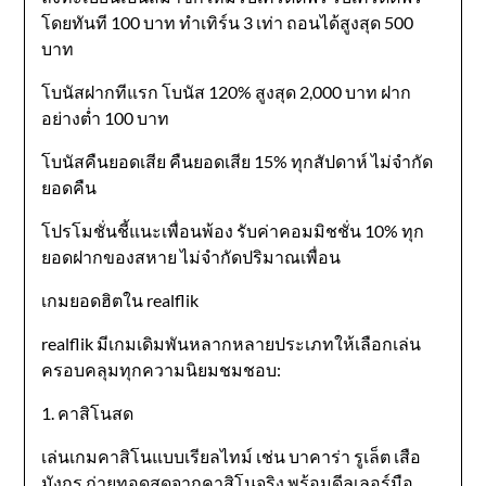
โดยทันที 100 บาท ทำเทิร์น 3 เท่า ถอนได้สูงสุด 500
บาท
โบนัสฝากทีแรก โบนัส 120% สูงสุด 2,000 บาท ฝาก
อย่างต่ำ 100 บาท
โบนัสคืนยอดเสีย คืนยอดเสีย 15% ทุกสัปดาห์ ไม่จำกัด
ยอดคืน
โปรโมชั่นชี้แนะเพื่อนพ้อง รับค่าคอมมิชชั่น 10% ทุก
ยอดฝากของสหาย ไม่จำกัดปริมาณเพื่อน
เกมยอดฮิตใน realflik
realflik มีเกมเดิมพันหลากหลายประเภทให้เลือกเล่น
ครอบคลุมทุกความนิยมชมชอบ:
1. คาสิโนสด
เล่นเกมคาสิโนแบบเรียลไทม์ เช่น บาคาร่า รูเล็ต เสือ
มังกร ถ่ายทอดสดจากคาสิโนจริง พร้อมดีลเลอร์มือ