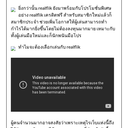
ยิ่งกว่านั้น realflik ยังมาพร้อมกับโปรโมชั่นพิเศษ
อย่าง realflik เครดิตฟรี สำหรับสมาชิกใหม่แล้วก็
สมาชิกประจำ ช่วยเพิ่มโอกาสให้ผู้เล่นสามารถทำ
กำไรได้มากยิ่งขึ้นโดยไม่ต้องลงทุนมากมาย เหมาะกับ
ทั้งผู้เล่นมือใหม่และก็นักพนันมือโปร
ทำไมจะต้องเลือกเล่นกับ realflik
ผู้คนจำนวนมากอาจสงสัยว่าเพราะเหตุไรเว็บแห่งนี้ถึง