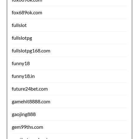
fox689ok.com
fullslot
fullslotpg
fullslotpg168.com
funny18
funny18.in
future24bet.com
gamehit8888.com
gaojing888
gem99ths.com