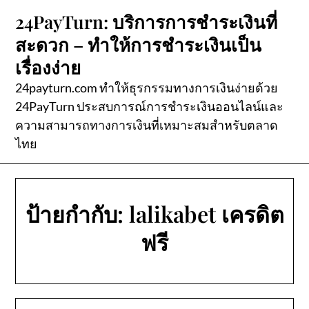
Skip
24PayTurn: บริการการชำระเงินที่
to
สะดวก – ทำให้การชำระเงินเป็น
content
เรื่องง่าย
24payturn.com ทำให้ธุรกรรมทางการเงินง่ายด้วย
24PayTurn ประสบการณ์การชำระเงินออนไลน์และ
ความสามารถทางการเงินที่เหมาะสมสำหรับตลาด
ไทย
ป้ายกำกับ:
lalikabet เครดิต
ฟรี