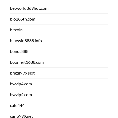
betworld369hot.com
bio285th.com
bitcoin
bluewin8888.info
bonus888
boonlert1688.com
brazil999 slot
bwvip4.com
bwvip4.com
cafe444
carlo999.net