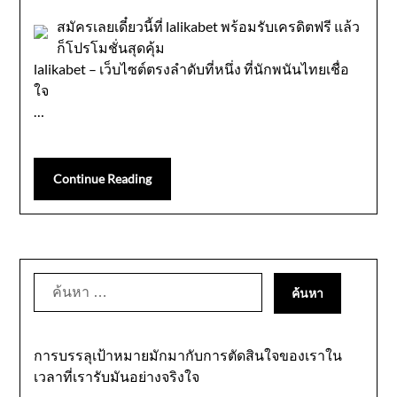
สมัครเลยเดี๋ยวนี้ที่ lalikabet พร้อมรับเครดิตฟรี แล้ว
ก็โปรโมชั่นสุดคุ้ม
lalikabet – เว็บไซต์ตรงลำดับที่หนึ่ง ที่นักพนันไทยเชื่อ
ใจ
…
Continue Reading
ค้นหา
สำหรับ:
การบรรลุเป้าหมายมักมากับการตัดสินใจของเราใน
เวลาที่เรารับมันอย่างจริงใจ