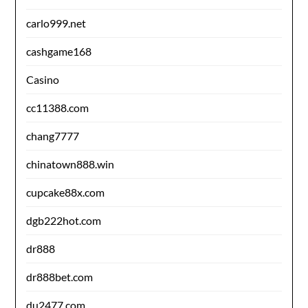
carlo999.net
cashgame168
Casino
cc11388.com
chang7777
chinatown888.win
cupcake88x.com
dgb222hot.com
dr888
dr888bet.com
du2477.com