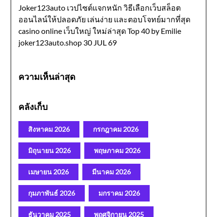
Joker123auto เวปไซต์แจกหนัก วิธีเลือกเว็บสล็อต
ออนไลน์ให้ปลอดภัย เล่นง่าย และตอบโจทย์มากที่สุด
casino online เว็บใหญ่ ใหม่ล่าสุด Top 40 by Emilie
joker123auto.shop 30 JUL 69
ความเห็นล่าสุด
คลังเก็บ
สิงหาคม 2026
กรกฎาคม 2026
มิถุนายน 2026
พฤษภาคม 2026
เมษายน 2026
มีนาคม 2026
กุมภาพันธ์ 2026
มกราคม 2026
ธันวาคม 2025
พฤศจิกายน 2025