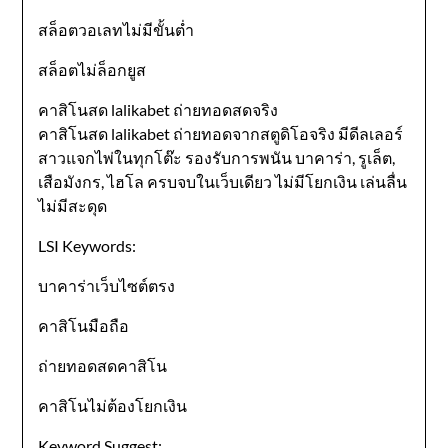
สล็อตวอเลทไม่มีขั้นต่ำ
สล็อตไม่ล็อกยูส
คาสิโนสด lalikabet ถ่ายทอดสดจริง
คาสิโนสด lalikabet ถ่ายทอดจากสตูดิโอจริง มีดีลเลอร์
สาวแจกไพ่ในทุกโต๊ะ รองรับการพนัน บาคาร่า, รูเล็ต,
เสือมังกร, ไฮโล ครบจบในเว็บเดียว ไม่มีโยกเงิน เล่นลื่น
ไม่มีสะดุด
LSI Keywords:
บาคาร่าเว็บไซต์ตรง
คาสิโนมือถือ
ถ่ายทอดสดคาสิโน
คาสิโนไม่ต้องโยกเงิน
Keyword Suggest: