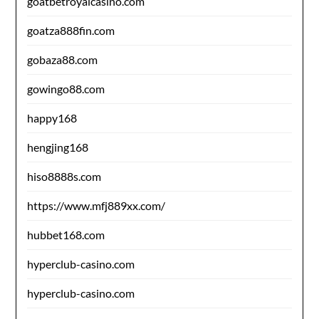
goatbetroyalcasino.com
goatza888fin.com
gobaza88.com
gowingo88.com
happy168
hengjing168
hiso8888s.com
https://www.mfj889xx.com/
hubbet168.com
hyperclub-casino.com
hyperclub-casino.com