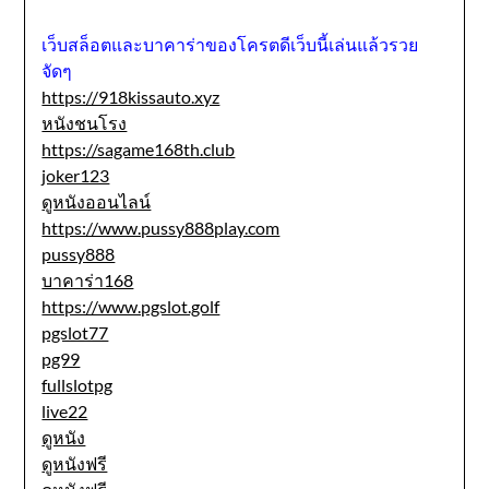
เว็บสล็อตและบาคาร่าของโครตดีเว็บนี้เล่นแล้วรวย
จัดๆ
https://918kissauto.xyz
หนังชนโรง
https://sagame168th.club
joker123
ดูหนังออนไลน์
https://www.pussy888play.com
pussy888
บาคาร่า168
https://www.pgslot.golf
pgslot77
pg99
fullslotpg
live22
ดูหนัง
ดูหนังฟรี