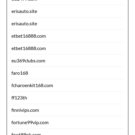
erisauto.site
erisauto.site
etbet16888.com
etbet16888.com
eu369clubs.com
faro168
fcharoenkit168.com
ff123th
finnivips.com
fortune99vip.com
fox689ok.com