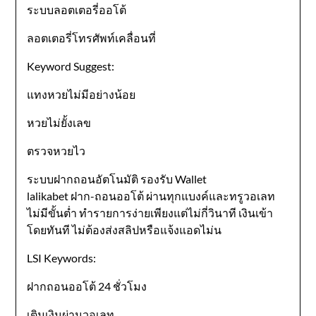
ระบบลอตเตอรี่ออโต้
ลอตเตอรี่โทรศัพท์เคลื่อนที่
Keyword Suggest:
แทงหวยไม่มีอย่างน้อย
หวยไม่ยั้งเลข
ตรวจหวยไว
ระบบฝากถอนอัตโนมัติ รองรับ Wallet
lalikabet ฝาก-ถอนออโต้ ผ่านทุกแบงค์และทรูวอเลท
ไม่มีขั้นต่ำ ทำรายการง่ายเพียงแต่ไม่กี่วินาที เงินเข้า
โดยทันที ไม่ต้องส่งสลิปหรือแจ้งแอดไม่น
LSI Keywords:
ฝากถอนออโต้ 24 ชั่วโมง
เติมเงินผ่านวอเลท