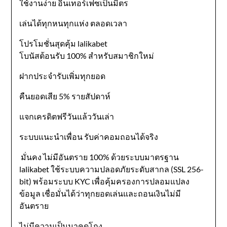
ใช้งานง่าย อินเทอร์เฟซเป็นมิตร
เล่นได้ทุกหนทุกแห่ง ตลอดเวลา
โปรโมชั่นสุดคุ้ม lalikabet
โบนัสต้อนรับ 100% สำหรับสมาชิกใหม่
ฝากประจำรับเพิ่มทุกยอด
คืนยอดเสีย 5% รายสัปดาห์
แจกเครดิตฟรีวันแล้ววันเล่า
ระบบแนะนำเพื่อน รับค่าคอมถอนได้จริง
️ มั่นคง ไม่มีอันตราย 100% ด้วยระบบมาตรฐาน
lalikabet ใช้ระบบความปลอดภัยระดับสากล (SSL 256-
bit) พร้อมระบบ KYC เพื่อคุ้มครองการปลอมแปลง
ข้อมูล เชื่อมั่นได้ว่าทุกยอดเล่นและถอนเงินไม่มี
อันตราย
ไม่มีความเป็นมาคดโกง