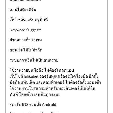
ถอนไม่ติดเทิร์น
เว็บไซต์รองรับทรูมันนี่
Keyword Suggest:
ฝากอย่างต่ำ 1 บาท
ถอนเงินได้ไม่จำกัด
ระบบการเงินไม่เป็นอันตราย
ใช้งานง่ายบนมือถือ ไม่ต้องโหลดแอป
เว็บไซต์ lalikabet รองรับทุกเครื่องไม้เครื่องมือ อีกทั้ง
มือถือ แท็บเล็ต และคอมพิวเตอร์ ไม่ต้องจัดตั้งแอป เข้า
ใช้งานผ่านโปรแกรมสำหรับท่องอินเตอร์เน็ตได้ใน
ทันที โหลดไว เล่นลื่นทุกระบบ
รองรับ iOS รวมทั้ง Android