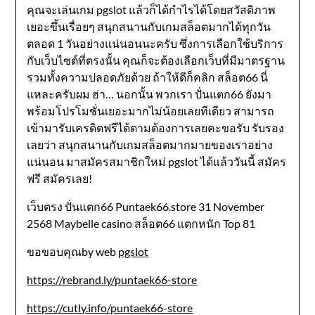
คุณจะเล่นเกม pgslot แล้วก็ได้กำไรได้โดยสวัสดิภาพ
เยอะขึ้นเรื่อยๆ สนุกสนานกับเกมสล็อตมากได้ทุกวัน
ตลอด 1 วันอย่างแน่นอนนะครับ ซึ่งการเลือกใช้บริการ
กับเว็บไซต์ที่ตรงนั้น คุณก็จะต้องเลือกเว็บที่มีมาตรฐาน
รวมทั้งความปลอดภัยด้วย ถ้าให้ดีก็คลิก สล็อต66 นี่
แหละครับผม ฮ่า… นอกนั้น พวกเรา ปั่นแตก66 ยังมา
พร้อมโปรโมชั่นเยอะมากไม่น้อยเลยทีเดียว สามารถ
เข้ามารับเครดิตฟรีได้ตามต้องการเลยคะขอรับ รับรอง
เลยว่า สนุกสนานกับเกมสล็อตมากมายของเราอย่าง
แน่นอน มาสมัครสมาชิกใหม่ pgslot ได้แล้ววันนี้ สมัคร
ฟรี สมัครเลย!
เว็บตรง ปั่นแตก66 Puntaek66.store 31 November
2568 Maybelle casino สล็อต66 แตกหนัก Top 81
ขอขอบคุณby web
pgslot
https://rebrand.ly/puntaek66-store
https://cutly.info/puntaek66-store