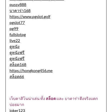
pussy888
บาคาร่า168
https://www.pgslot.golf
pgslot77
pg99
fullslotpg
live22
ดูหนัง
ดูหนังฟรี
ดูหนังฟรี
สล็อต168
https://hongkong456.me
สล็อต66
เว็บคาสิโนน่าเล่น ทั้ง
สล็อต
และ
บาคาร่า
ตึงจริงแตก
บ่อยมาก
joker123