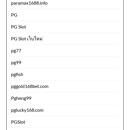
paramax1688.info
PG
PG Slot
PG Slot เว็บใหม่
pg77
pg99
pgfish
pggold168bet.com
Pgheng99
pglucky168.com
PGSlot