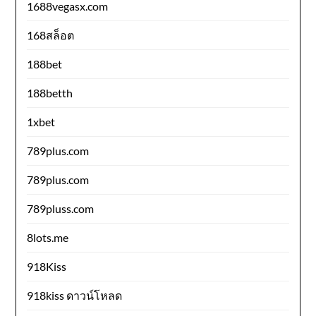
1688vegasx.com
168สล็อต
188bet
188betth
1xbet
789plus.com
789plus.com
789pluss.com
8lots.me
918Kiss
918kiss ดาวน์โหลด