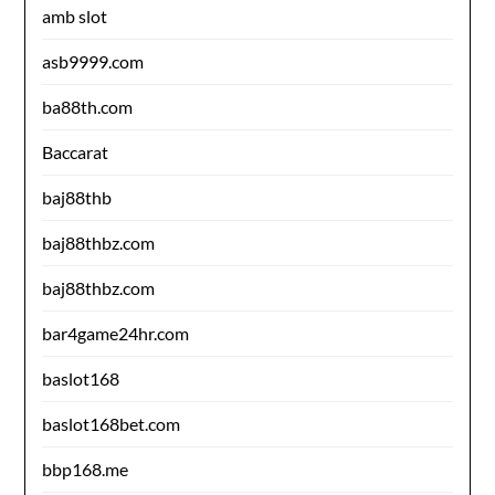
amb slot
asb9999.com
ba88th.com
Baccarat
baj88thb
baj88thbz.com
baj88thbz.com
bar4game24hr.com
baslot168
baslot168bet.com
bbp168.me