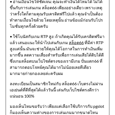
• อ่านเงื่อนไขให้ชัดเจน: คุณจะทำเงินได้ไหมได้ ไม่ได้
ขึ้นกับการเล่นเกม สล็อต66 เพียงอย่างเดียว เพราะเหตุ
ว่าครั้งใดก็ตามคุณรับเครดิตฟรีไปแล้ว คุณจำเป็นต้อง
ทำตามเงื่อนไขด้วย โดยเหตุนั้น อ่านข้อแม้ก่อนรับโปร
โมชั่นทุกครั้งด้วยครับ
• ใช้โบนัสกับเกม RTP สูง: ถ้าเกิดคุณได้รับเครดิตฟรีมา
แล้ว เสนอแนะให้นำไปเล่นกับเกม
สล็อต66
ที่มีค่า RTP
สูงแค่นั้น มันจะช่วยให้คุณได้โอกาสในการทำเงินเพิ่ม
มากขึ้น ลดความเสี่ยงสำหรับเพื่อการเล่นเสียได้ดิบได้ดี
ซึ่งเกมสล็อตบนเว็บไซต์ตรงของเรามีเกม ปั่นแตก66 ที่
สามารถตอบโจทย์คุณได้มากไม่น้อยเลยทีเดียว
มากมายก่ายกองเลยล่ะครับผม
ลงทะเบียนเป็นสมาชิกใหม่กับ สล็อต66 เว็บตรงไม่ผ่าน
เอเย่นต์ที่ดีที่สุดได้แล้ววันนี้ เล่นกับเว็บไซต์ตรงดีกว่า
แน่นอน 100%
มองเห็นไหมขอรับว่า เพียงแค่เลือกใช้บริการกับ pgslot
ก็มองเห็นความต่างของการเล่นเกมมากขนาดไหน