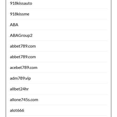
918kissauto
918kissme
ABA
ABAGroup2
abbet789.com
abbet789.com
acebet789.com
adm789.vip
allbet24hr
allone745s.com
alot666