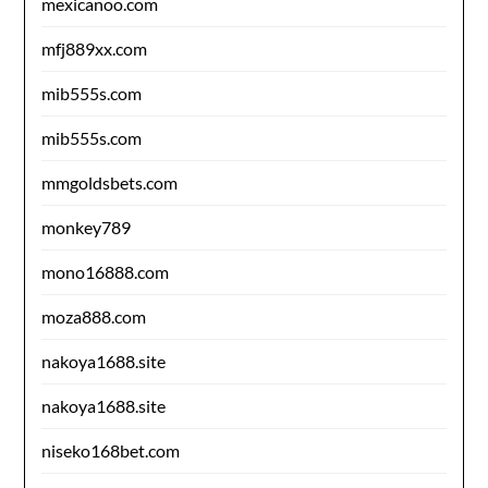
mexicanoo.com
mfj889xx.com
mib555s.com
mib555s.com
mmgoldsbets.com
monkey789
mono16888.com
moza888.com
nakoya1688.site
nakoya1688.site
niseko168bet.com