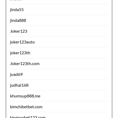
jinda55
jinda888
Joker123
joker123auto
joker123th
Joker123th.com
juad69
judhai168
khumsup888.me
kimchibetbet.com
kingxxxbet123.com