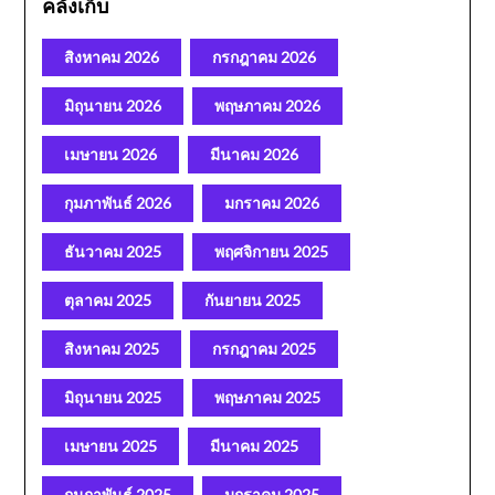
คลังเก็บ
สิงหาคม 2026
กรกฎาคม 2026
มิถุนายน 2026
พฤษภาคม 2026
เมษายน 2026
มีนาคม 2026
กุมภาพันธ์ 2026
มกราคม 2026
ธันวาคม 2025
พฤศจิกายน 2025
ตุลาคม 2025
กันยายน 2025
สิงหาคม 2025
กรกฎาคม 2025
มิถุนายน 2025
พฤษภาคม 2025
เมษายน 2025
มีนาคม 2025
กุมภาพันธ์ 2025
มกราคม 2025