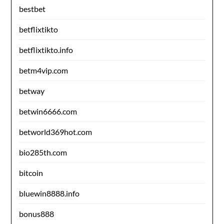
bestbet
betflixtikto
betflixtikto.info
betm4vip.com
betway
betwin6666.com
betworld369hot.com
bio285th.com
bitcoin
bluewin8888.info
bonus888