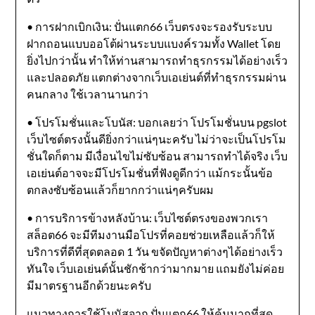
• การฝากเบิกเงิน: ปั่นแตก66 เว็บตรงจะรองรับระบบ
ฝากถอนแบบออโต้ผ่านระบบแบงค์รวมทั้ง Wallet โดย
ยิ่งไปกว่านั้น ทำให้ท่านสามารถทำธุรกรรมได้อย่างเร็ว
และปลอดภัย แตกต่างจากเว็บเอเย่นต์ที่ทำธุรกรรมผ่าน
คนกลาง ใช้เวลานานกว่า
• โปรโมชั่นและโบนัส: บอกเลยว่า โปรโมชั่นบน pgslot
เว็บไซต์ตรงนั้นดียิ่งกว่าแน่ๆนะครับ ไม่ว่าจะเป็นโปรโม
ชั่นใดก็ตาม มีเงื่อนไขไม่ซับซ้อน สามารถทำได้จริง เว็บ
เอเย่นต์อาจจะมีโปรโมชั่นที่ฟังดูดีกว่า แม้กระนั้นข้อ
ตกลงซับซ้อนแล้วก็ยากกว่าแน่ๆครับผม
• การบริการข้างหลังบ้าน: เว็บไซต์ตรงของพวกเรา
สล็อต66 จะมีทีมงานมือโปรที่คอยช่วยเหลือแล้วก็ให้
บริการที่ดีที่สุดตลอด 1 วัน ขจัดปัญหาต่างๆได้อย่างเร็ว
ทันใจ เว็บเอเย่นต์นั้นชักช้ากว่ามากมาย แถมยังไม่ค่อย
มีมาตรฐานอีกด้วยนะครับ
แนวทางการใช้โบนัสจาก ปั่นแตก66 ให้คุ้มมากที่สุด