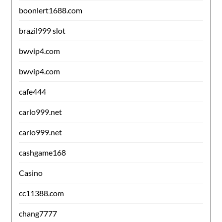
boonlert1688.com
brazil999 slot
bwvip4.com
bwvip4.com
cafe444
carlo999.net
carlo999.net
cashgame168
Casino
cc11388.com
chang7777