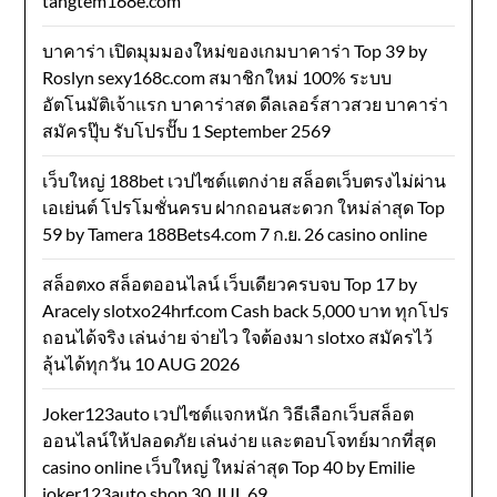
tangtem168e.com
บาคาร่า เปิดมุมมองใหม่ของเกมบาคาร่า Top 39 by
Roslyn sexy168c.com สมาชิกใหม่ 100% ระบบ
อัตโนมัติเจ้าแรก บาคาร่าสด ดีลเลอร์สาวสวย บาคาร่า
สมัครปุ๊บ รับโปรปั๊บ 1 September 2569
เว็บใหญ่ 188bet เวปไซต์แตกง่าย สล็อตเว็บตรงไม่ผ่าน
เอเย่นต์ โปรโมชั่นครบ ฝากถอนสะดวก ใหม่ล่าสุด Top
59 by Tamera 188Bets4.com 7 ก.ย. 26 casino online
สล็อตxo สล็อตออนไลน์ เว็บเดียวครบจบ Top 17 by
Aracely slotxo24hrf.com Cash back 5,000 บาท ทุกโปร
ถอนได้จริง เล่นง่าย จ่ายไว ใจต้องมา slotxo สมัครไว้
ลุ้นได้ทุกวัน 10 AUG 2026
Joker123auto เวปไซต์แจกหนัก วิธีเลือกเว็บสล็อต
ออนไลน์ให้ปลอดภัย เล่นง่าย และตอบโจทย์มากที่สุด
casino online เว็บใหญ่ ใหม่ล่าสุด Top 40 by Emilie
joker123auto.shop 30 JUL 69