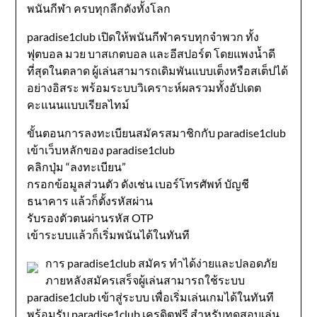
พนันกีฬา ครบทุกลีกดังทั้งโลก
paradise1club เปิดให้พนันกีฬาครบทุกจำพวก ทั้ง
ฟุตบอล มวย บาสเกตบอล และอีสปอร์ต โดยแพงน้ำดี
ที่สุดในตลาด ผู้เล่นสามารถเดิมพันแบบเต็งหรือสเต็ปได้
อย่างอิสระ พร้อมระบบวิเคราะห์ผลรวมทั้งอัปเดต
คะแนนแบบเรียลไทม์
ขั้นตอนการลงทะเบียนสมัครสมาชิกกับ paradise1club
เข้าเว็บหลักของ paradise1club
คลิกปุ่ม “ลงทะเบียน”
กรอกข้อมูลส่วนตัว ดังเช่น เบอร์โทรศัพท์ บัญชี
ธนาคาร แล้วก็ตั้งรหัสผ่าน
รับรองตัวตนผ่านรหัส OTP
เข้าระบบแล้วก็เริ่มพนันได้ในทันที
การ paradise1club สมัคร ทำได้ง่ายและปลอดภัย
ภายหลังสมัครเสร็จผู้เล่นสามารถใช้ระบบ
paradise1club เข้าสู่ระบบ เพื่อเริ่มเล่นเกมได้ในทันที
พร้อมรับ paradise1club เครดิตฟรี สำหรับทดสอบเล่น