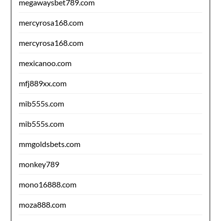
megawaysbet789.com
mercyrosa168.com
mercyrosa168.com
mexicanoo.com
mfj889xx.com
mib555s.com
mib555s.com
mmgoldsbets.com
monkey789
mono16888.com
moza888.com