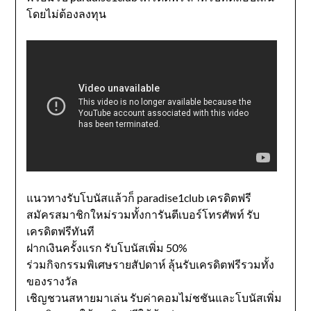
โดยไม่ต้องลงทุน
แนวทางรับโบนัสแล้วก็ paradise1club เครดิตฟรี
สมัครสมาชิกใหม่รวมทั้งการันตีเบอร์โทรศัพท์ รับ
เครดิตฟรีทันที
ฝากเงินครั้งแรก รับโบนัสเพิ่ม 50%
ร่วมกิจกรรมพิเศษรายสัปดาห์ ลุ้นรับเครดิตฟรีรวมทั้ง
ของรางวัล
เชิญชวนสหายมาเล่น รับค่าคอมไม่ชชันและโบนัสเพิ่ม