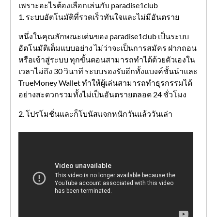
เพราะอะไรต้องเลือกเล่นกับ paradise1club
1. ระบบอัตโนมัติที่รวดเร็วทันใจและไม่มีอันตราย
หนึ่งในคุณลักษณะเด่นของ paradise1club เป็นระบบ
อัตโนมัติเต็มแบบอย่าง ไม่ว่าจะเป็นการสมัคร ฝากถอน
หรือเข้าสู่ระบบ ทุกขั้นตอนสามารถทำได้ด้วยตัวเองใน
เวลาไม่ถึง 30 วินาที ระบบรองรับอีกทั้งแบงค์ชั้นนำและ
TrueMoney Wallet ทำให้ผู้เล่นสามารถทำธุรกรรมได้
อย่างสะดวกรวมทั้งไม่เป็นอันตรายตลอด 24 ชั่วโมง
2. โปรโมชั่นและก็โบนัสแจกหนักวันแล้ววันเล่า