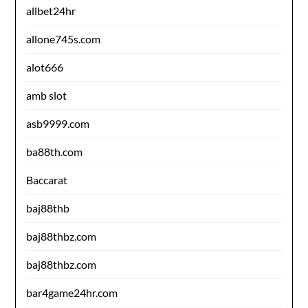
allbet24hr
allone745s.com
alot666
amb slot
asb9999.com
ba88th.com
Baccarat
baj88thb
baj88thbz.com
baj88thbz.com
bar4game24hr.com