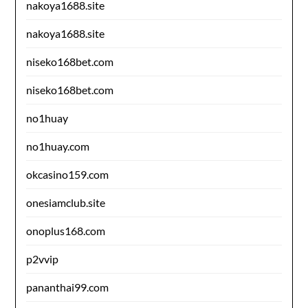
nakoya1688.site
nakoya1688.site
niseko168bet.com
niseko168bet.com
no1huay
no1huay.com
okcasino159.com
onesiamclub.site
onoplus168.com
p2vvip
pananthai99.com