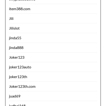
item388.com
Jili
Jilislot
jinda55
jinda888
Joker123
joker123auto
joker123th
Joker123th.com
juad69
judhai168