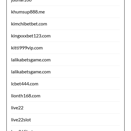
khumsup888.me
kimchibetbet.com
kingxxxbet123.com
kitti999vip.com
lalikabetsgame.com
lalikabetsgame.com
lcbet444.com
lionth168.com
live22
live22slot