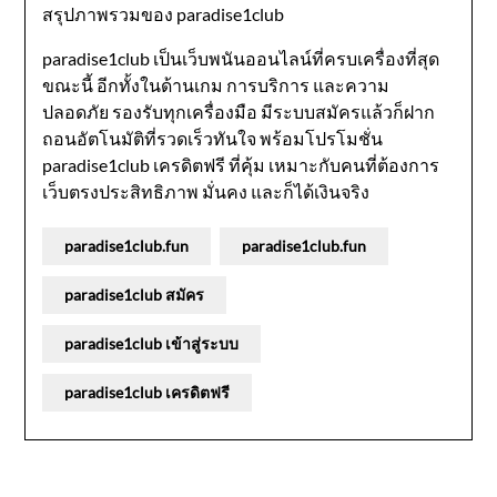
สรุปภาพรวมของ paradise1club
paradise1club เป็นเว็บพนันออนไลน์ที่ครบเครื่องที่สุด
ขณะนี้ อีกทั้งในด้านเกม การบริการ และความ
ปลอดภัย รองรับทุกเครื่องมือ มีระบบสมัครแล้วก็ฝาก
ถอนอัตโนมัติที่รวดเร็วทันใจ พร้อมโปรโมชั่น
paradise1club เครดิตฟรี ที่คุ้ม เหมาะกับคนที่ต้องการ
เว็บตรงประสิทธิภาพ มั่นคง และก็ได้เงินจริง
paradise1club.fun
paradise1club.fun
paradise1club สมัคร
paradise1club เข้าสู่ระบบ
paradise1club เครดิตฟรี