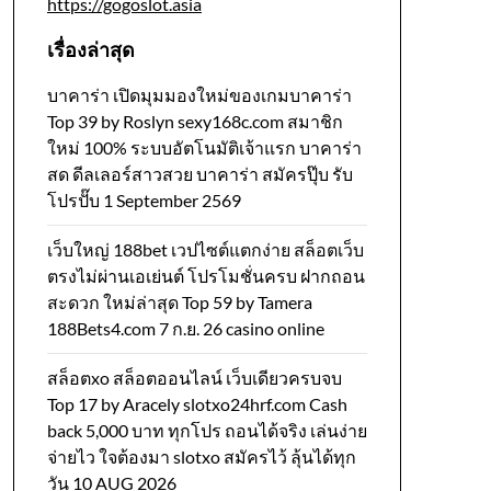
https://gogoslot.asia
เรื่องล่าสุด
บาคาร่า เปิดมุมมองใหม่ของเกมบาคาร่า
Top 39 by Roslyn sexy168c.com สมาชิก
ใหม่ 100% ระบบอัตโนมัติเจ้าแรก บาคาร่า
สด ดีลเลอร์สาวสวย บาคาร่า สมัครปุ๊บ รับ
โปรปั๊บ 1 September 2569
เว็บใหญ่ 188bet เวปไซต์แตกง่าย สล็อตเว็บ
ตรงไม่ผ่านเอเย่นต์ โปรโมชั่นครบ ฝากถอน
สะดวก ใหม่ล่าสุด Top 59 by Tamera
188Bets4.com 7 ก.ย. 26 casino online
สล็อตxo สล็อตออนไลน์ เว็บเดียวครบจบ
Top 17 by Aracely slotxo24hrf.com Cash
back 5,000 บาท ทุกโปร ถอนได้จริง เล่นง่าย
จ่ายไว ใจต้องมา slotxo สมัครไว้ ลุ้นได้ทุก
วัน 10 AUG 2026