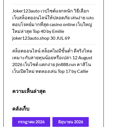
Joker123auto เวปไซต์แจกหนัก วิธีเลือก
เว็บสล็อตออนไลน์ให้ปลอดภัย เล่นง่าย และ
ตอบโจทย์มากที่สุด casino online เว็บใหญ่
ใหม่ล่าสุด Top 40 by Emilie
joker123auto.shop 30 JUL 69
สล็อตออนไลน์ สล็อตไม่มีขั้นต่ำ ดีจริงไหม
เหมาะกับสายทุนน้อยหรือเปล่า 12 August
2026 เว็บไซต์ แตกง่าย jin888.run คาสิโน
เว็บเปิดใหม่ ทดลองเล่น Top 17 by Callie
ความเห็นล่าสุด
คลังเก็บ
กรกฎาคม 2026
มิถุนายน 2026