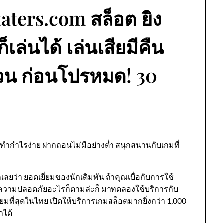
aters.com สล็อต ยิง
็เล่นได้ เล่นเสียมีคืน
่วน ก่อนโปรหมด! 30
ำกำไรง่าย ฝากถอนไม่มีอย่างต่ำ สนุกสนานกับเกมที่
ยว่า ยอดเยี่ยมของนักเดิมพัน ถ้าคุณเบื่อกับการใช้
อความปลอดภัยอะไรก็ตามล่ะก็ มาทดลองใช้บริการกับ
ยี่ยมที่สุดในไทย เปิดให้บริการเกมสล็อตมากยิ่งกว่า 1,000
กได้