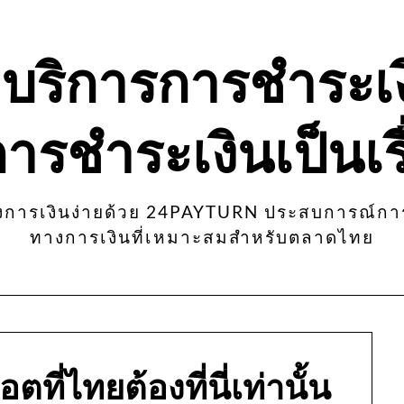
บริการการชำระเง
ารชำระเงินเป็นเรื
การเงินง่ายด้วย 24PAYTURN ประสบการณ์ก
ทางการเงินที่เหมาะสมสำหรับตลาดไทย
ตที่ไทยต้องที่นี่เท่านั้น