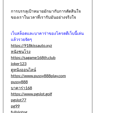
การบรรลุเป้าหมายมักมากับการตัดสินใจ
ของเราในเวลาที่เรารับมันอย่างจริงใจ
เว็บสล็อตและบาคาร่าของโครตดีเว็บนี้เล่น
แล้วรวยจัดๆ
https://918kissauto.xyz
หนังชนโรง
https://sagame168th.club
joker123
ดูหนังออนไลน์
https://www.pussy888play.com
pussy888
บาคาร่า168
https://www.pgslot.golf
pgslot77
pg99
fullslotpg