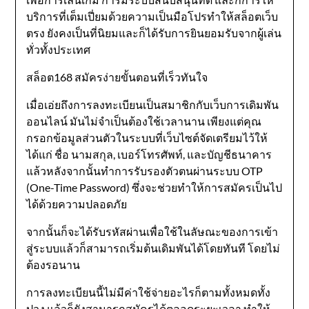
บริการที่เต็มเปี่ยมด้วยความเป็นมือโปรทำให้สล็อตเว็บ
ตรง ยังคงเป็นที่นิยมและก็ได้รับการยินยอมรับจากผู้เล่น
ทั่วทั้งประเทศ
สล็อต168 สมัครง่ายขั้นตอนที่เร็วทันใจ
เมื่อเอ่ยถึงการลงทะเบียนเป็นสมาชิกกับเว็บการเดิมพัน
ออนไลน์ มันไม่จำเป็นต้องใช้เวลานาน เพียงแต่คุณ
กรอกข้อมูลส่วนตัวในระบบที่เว็บไซต์จัดเตรียมไว้ให้
ได้แก่ ชื่อ นามสกุล, เบอร์โทรศัพท์, และบัญชีธนาคาร
แล้วหลังจากนั้นทำการรับรองตัวตนผ่านระบบ OTP
(One-Time Password) ซึ่งจะช่วยทำให้การสมัครเป็นไป
ได้ด้วยความปลอดภัย
จากนั้นก็จะได้รับรหัสผ่านเพื่อใช้ในลัษณะของการเข้า
สู่ระบบแล้วก็สามารถเริ่มต้นเดิมพันได้โดยทันที โดยไม่
ต้องรอนาน
การลงทะเบียนนี้ไม่มีค่าใช้จ่ายอะไรก็ตามทั้งหมดทั้ง
ปวง แล้วก็ยังสามารถสมัครได้ตลอดระยะเวลา ทำให้