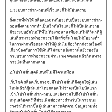
1. ระบบการฝาก-ถอนที่เร็วและก็ไม่มีอันตราย
สิ่งแรกที่ทำให้ สล็อต168 เหนือระดับเป็นระบบการฝาก-
ถอนซึ่งสามารถทำเป็นเร็วทันใจและก็ไม่เป็นอันตราย
ด้วยระบบอัตโนมัติที่ไม่ต้องรอนาน เพียงแต่ไม่กี่วินาทีผู้
เล่นก็สามารถทำธุรกรรมได้เสร็จสิ้น โดยไม่มีอย่างต่ำ
ในการฝากหรือถอน ทำให้ผู้เล่นไม่ต้องวิตกกังวลเรื่องที่
เกี่ยวข้องกับการใช้เงินที่ไม่สบาย ยิ่งกว่านั้นยังรองรับ
กระบวนการทำธุรกรรมผ่าน True Wallet แล้วก็หนทาง
การเงินที่หลากหลาย
2. โปรโมชั่นสุดพิเศษที่ไม่มีใครเหมือน
เว็บไซต์ สล็อตเว็บตรง จะมีโปรโมชั่นที่ดึงดูดใจผู้เล่น
ใหม่แล้วก็ผู้เล่นเก่าโดยตลอด ไม่ว่าจะเป็นโบนัสแรก
เข้า, โปรโมชั่นฝาก-ถอน, และยังรวมไปถึงโปรโมชั่น
หมุนสล็อตฟรี ที่ช่วยเพิ่มช่องทางสำหรับในการชนะ
รางวัลได้มากขึ้น ผู้เล่นสามารถติดตามข้อมูลรวมทั้ง
อัพเดทโปรโมชั่นใหม่ๆได้ตลอดเวลา