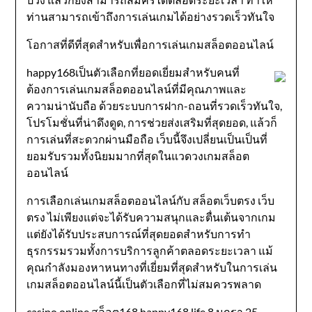
ท่านสามารถเข้าถึงการเล่นเกมได้อย่างรวดเร็วทันใจ
โอกาสที่ดีที่สุดสำหรับเพื่อการเล่นเกมสล็อตออนไลน์
happy168เป็นตัวเลือกที่ยอดเยี่ยมสำหรับคนที่
ต้องการเล่นเกมสล็อตออนไลน์ที่มีคุณภาพและ
ความน่านับถือ ด้วยระบบการฝาก-ถอนที่รวดเร็วทันใจ,
โปรโมชั่นที่น่าดึงดูด, การช่วยส่งเสริมที่สุดยอด, แล้วก็
การเล่นที่สะดวกผ่านมือถือ เว็บนี้จึงเปลี่ยนเป็นเป็นที่
ยอมรับรวมทั้งนิยมมากที่สุดในแวดวงเกมสล็อต
ออนไลน์
การเลือกเล่นเกมสล็อตออนไลน์กับ สล็อตเว็บตรง เว็บ
ตรง ไม่เพียงแต่จะได้รับความสนุกและตื่นเต้นจากเกม
แต่ยังได้รับประสบการณ์ที่สุดยอดสำหรับการทำ
ธุรกรรมรวมทั้งการบริการลูกค้าตลอดระยะเวลา แม้
คุณกำลังมองหาหนทางที่เยี่ยมที่สุดสำหรับในการเล่น
เกมสล็อตออนไลน์นี้เป็นตัวเลือกที่ไม่สมควรพลาด
casino online สล็อต168 happy168.life 8 มกรา 25