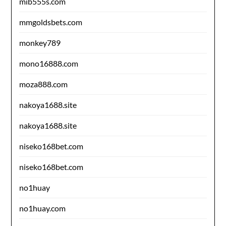
mib555s.com
mmgoldsbets.com
monkey789
mono16888.com
moza888.com
nakoya1688.site
nakoya1688.site
niseko168bet.com
niseko168bet.com
no1huay
no1huay.com