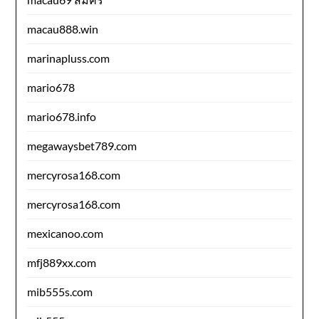
macau888.win
marinapluss.com
mario678
mario678.info
megawaysbet789.com
mercyrosa168.com
mercyrosa168.com
mexicanoo.com
mfj889xx.com
mib555s.com