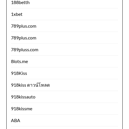
188betth
1xbet
789plus.com
789plus.com
789pluss.com
8lots.me
918Kiss
918kiss ดาวน์โหลด
918kissauto
918kissme
ABA