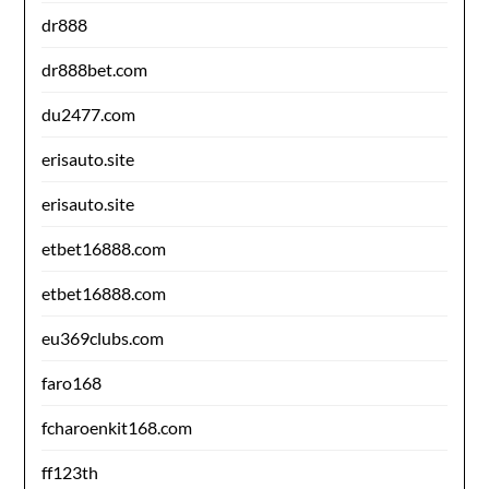
dr888
dr888bet.com
du2477.com
erisauto.site
erisauto.site
etbet16888.com
etbet16888.com
eu369clubs.com
faro168
fcharoenkit168.com
ff123th