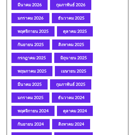
มีนาคม 2026
กุมภาพันธ์ 2026
มกราคม 2026
ธันวาคม 2025
พฤศจิกายน 2025
ตุลาคม 2025
กันยายน 2025
สิงหาคม 2025
กรกฎาคม 2025
มิถุนายน 2025
พฤษภาคม 2025
เมษายน 2025
มีนาคม 2025
กุมภาพันธ์ 2025
มกราคม 2025
ธันวาคม 2024
พฤศจิกายน 2024
ตุลาคม 2024
กันยายน 2024
สิงหาคม 2024