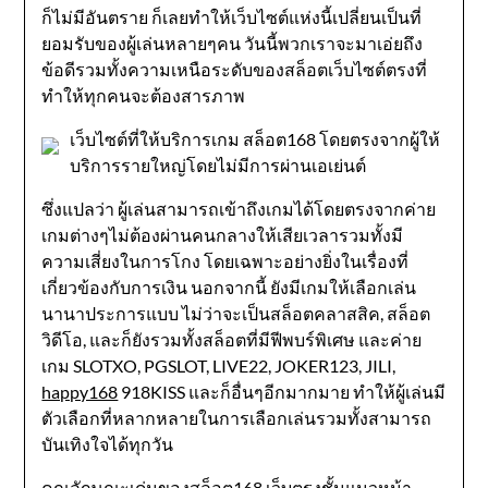
ก็ไม่มีอันตราย ก็เลยทำให้เว็บไซต์แห่งนี้เปลี่ยนเป็นที่
ยอมรับของผู้เล่นหลายๆคน วันนี้พวกเราจะมาเอ่ยถึง
ข้อดีรวมทั้งความเหนือระดับของสล็อตเว็บไซต์ตรงที่
ทำให้ทุกคนจะต้องสารภาพ
เว็บไซต์ที่ให้บริการเกม สล็อต168 โดยตรงจากผู้ให้
บริการรายใหญ่โดยไม่มีการผ่านเอเย่นต์
ซึ่งแปลว่า ผู้เล่นสามารถเข้าถึงเกมได้โดยตรงจากค่าย
เกมต่างๆไม่ต้องผ่านคนกลางให้เสียเวลารวมทั้งมี
ความเสี่ยงในการโกง โดยเฉพาะอย่างยิ่งในเรื่องที่
เกี่ยวข้องกับการเงิน นอกจากนี้ ยังมีเกมให้เลือกเล่น
นานาประการแบบ ไม่ว่าจะเป็นสล็อตคลาสสิค, สล็อต
วิดีโอ, และก็ยังรวมทั้งสล็อตที่มีฟีพบร์พิเศษ และค่าย
เกม SLOTXO, PGSLOT, LIVE22, JOKER123, JILI,
happy168
918KISS และก็อื่นๆอีกมากมาย ทำให้ผู้เล่นมี
ตัวเลือกที่หลากหลายในการเลือกเล่นรวมทั้งสามารถ
บันเทิงใจได้ทุกวัน
คุณลักษณะเด่นของสล็อต168 เว็บตรงชั้นแนวหน้า