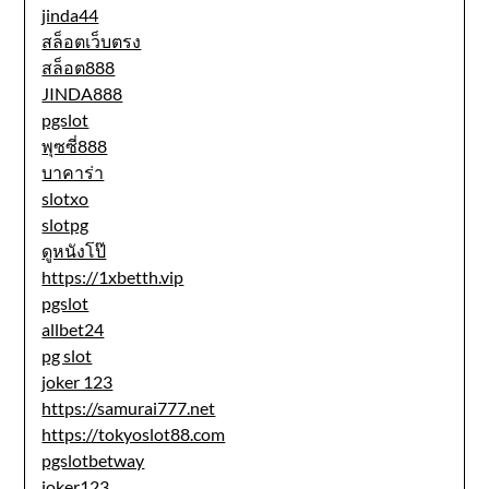
jinda44
สล็อตเว็บตรง
สล็อต888
JINDA888
pgslot
พุซซี่888
บาคาร่า
slotxo
slotpg
ดูหนังโป๊
https://1xbetth.vip
pgslot
allbet24
pg slot
joker 123
https://samurai777.net
https://tokyoslot88.com
pgslotbetway
joker123