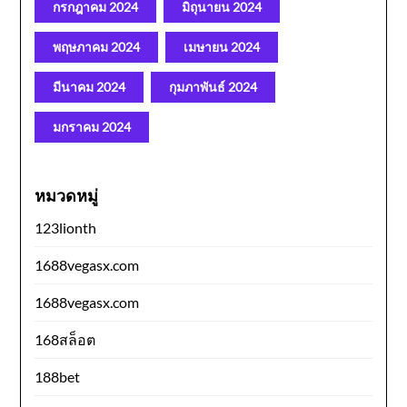
กรกฎาคม 2024
มิถุนายน 2024
พฤษภาคม 2024
เมษายน 2024
มีนาคม 2024
กุมภาพันธ์ 2024
มกราคม 2024
หมวดหมู่
123lionth
1688vegasx.com
1688vegasx.com
168สล็อต
188bet