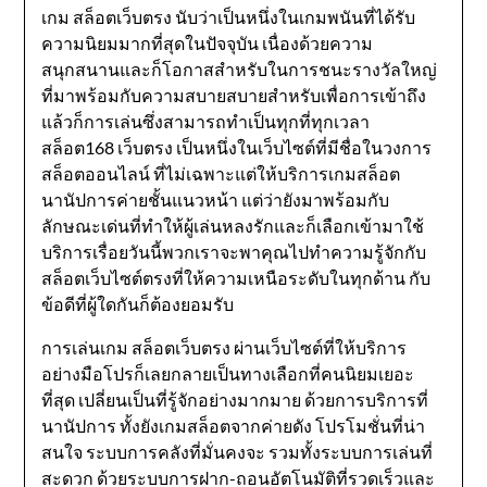
เกม สล็อตเว็บตรง นับว่าเป็นหนึ่งในเกมพนันที่ได้รับ
ความนิยมมากที่สุดในปัจจุบัน เนื่องด้วยความ
สนุกสนานและก็โอกาสสำหรับในการชนะรางวัลใหญ่
ที่มาพร้อมกับความสบายสบายสำหรับเพื่อการเข้าถึง
แล้วก็การเล่นซึ่งสามารถทำเป็นทุกที่ทุกเวลา
สล็อต168 เว็บตรง เป็นหนึ่งในเว็บไซต์ที่มีชื่อในวงการ
สล็อตออนไลน์ ที่ไม่เฉพาะแต่ให้บริการเกมสล็อต
นานัปการค่ายชั้นแนวหน้า แต่ว่ายังมาพร้อมกับ
ลักษณะเด่นที่ทำให้ผู้เล่นหลงรักและก็เลือกเข้ามาใช้
บริการเรื่อยวันนี้พวกเราจะพาคุณไปทำความรู้จักกับ
สล็อตเว็บไซต์ตรงที่ให้ความเหนือระดับในทุกด้าน กับ
ข้อดีที่ผู้ใดกันก็ต้องยอมรับ
การเล่นเกม สล็อตเว็บตรง ผ่านเว็บไซต์ที่ให้บริการ
อย่างมือโปรก็เลยกลายเป็นทางเลือกที่คนนิยมเยอะ
ที่สุด เปลี่ยนเป็นที่รู้จักอย่างมากมาย ด้วยการบริการที่
นานัปการ ทั้งยังเกมสล็อตจากค่ายดัง โปรโมชั่นที่น่า
สนใจ ระบบการคลังที่มั่นคงจะ รวมทั้งระบบการเล่นที่
สะดวก ด้วยระบบการฝาก-ถอนอัตโนมัติที่รวดเร็วและ