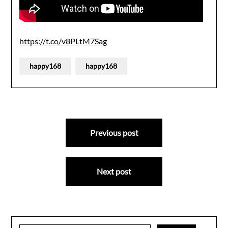
https://t.co/v8PLtM7Sag
happy168
happy168
แนะแนว
Previous post
เรื่อง
Next post