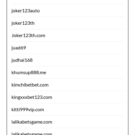
joker123auto
joker123th
Joker123th.com
juad69
judhai168
khumsup888.me
kimchibetbet.com
kingxxxbet123.com
kitti999vip.com
lalikabetsgame.com
lalikabetsgame.com