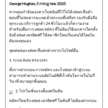
George Hughes,
5 กรกฎาคม 2025
หากคุณกำลังมองหาเว็บพนันที่ไว้ใจได้ etbet คือคำ
ตอบที่ไม่สมควรละเลย ด้วยระบบที่เสถียร รองรับมือถือ
ทุกระบบ บริการลูกค้า 24 ชั่วโมง แล้วก็ความง่าย
สำหรับเพื่อการ etbet สมัคร ที่ไม่ต้องใช้เอกสารใดๆทั้ง
ยังมี etbet เครดิตฟรี ให้สมาชิกใหม่เริ่มเล่นได้โดยไม่
ต้องลงทุนเอง
จุดเด่นของ etbet ที่แตกต่างจากเว็บไซต์อื่น
1. ระบบ Auto ครบวงจร
ทั้งการฝากถอน การสมัคร และก็ etbet เข้าสู่ระบบ
สามารถทำผ่านระบบอัตโนมัติที่เร็วทันใจภายในไม่กี่
วินาที สบายทุกขั้นตอน
2. โปรโมชั่นแรงตั้งแต่เริ่มต้น
สมัครใหม่รับ etbet เครดิตฟรี ในทันที ไม่ต้องฝากก่อน