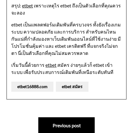
สรุป:
etbet
เพราะเหตุไร etbet ถึงเป็นตัวเลือกที่คุณควร
จะลอง
etbet เป็นแพลตฟอร์มเดิมพันที่ครบวงจร ทั้งยังเรื่องเกม
ระบบ ความปลอดภัย และการบริการ สำหรับคนไหน
กันแน่ที่กำลังมองหาเว็บเดิมพันออนไลน์ที่ใช้งานง่าย มี
โปรโมชั่นคุ้มค่า และ etbet เครดิตฟรี ที่แจกจริงไม่จก
ตา นี่เป็นตัวเลือกที่คุณไม่สมควรพลาด
เริ่มวันนี้ด้วยการ
etbet
สมัคร ง่ายๆแล้วก็ etbet เข้า
ระบบ เพื่อรับประสบการณ์เดิมพันที่เหนือระดับทันที
etbet16888.com
etbet สมัคร
แนะแนว
Previous post
เรื่อง