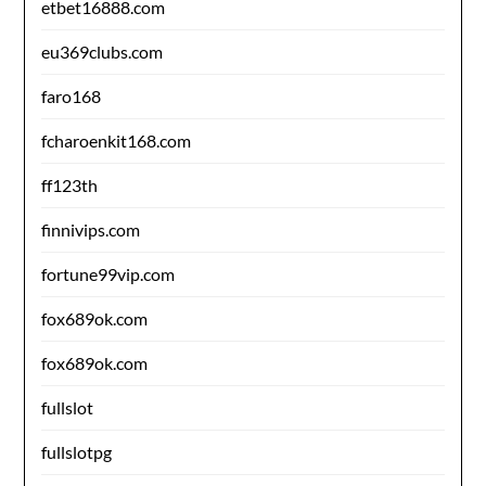
etbet16888.com
eu369clubs.com
faro168
fcharoenkit168.com
ff123th
finnivips.com
fortune99vip.com
fox689ok.com
fox689ok.com
fullslot
fullslotpg