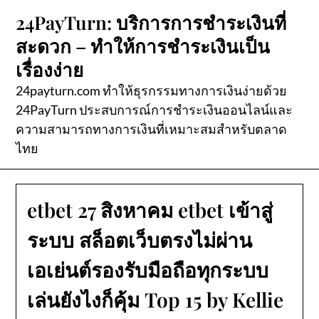
Skip
24PayTurn: บริการการชำระเงินที่
to
สะดวก – ทำให้การชำระเงินเป็น
content
เรื่องง่าย
24payturn.com ทำให้ธุรกรรมทางการเงินง่ายด้วย
24PayTurn ประสบการณ์การชำระเงินออนไลน์และ
ความสามารถทางการเงินที่เหมาะสมสำหรับตลาด
ไทย
etbet 27 สิงหาคม etbet เข้าสู่
ระบบ สล็อตเว็บตรงไม่ผ่าน
เอเย่นต์รองรับมือถือทุกระบบ
เล่นยังไงก็คุ้ม Top 15 by Kellie