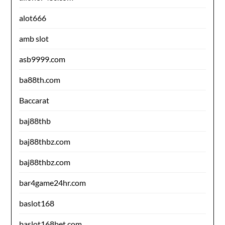
alot666
amb slot
asb9999.com
ba88th.com
Baccarat
baj88thb
baj88thbz.com
baj88thbz.com
bar4game24hr.com
baslot168
baslot168bet.com