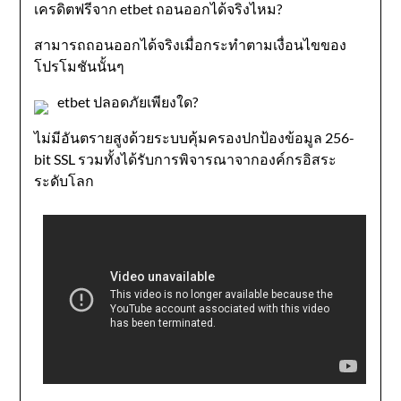
เครดิตฟรีจาก etbet ถอนออกได้จริงไหม?
สามารถถอนออกได้จริงเมื่อกระทำตามเงื่อนไขของ
โปรโมชันนั้นๆ
etbet ปลอดภัยเพียงใด?
ไม่มีอันตรายสูงด้วยระบบคุ้มครองปกป้องข้อมูล 256-
bit SSL รวมทั้งได้รับการพิจารณาจากองค์กรอิสระ
ระดับโลก