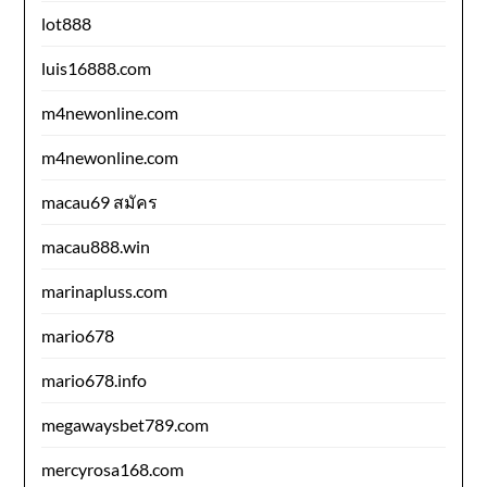
lot888
luis16888.com
m4newonline.com
m4newonline.com
macau69 สมัคร
macau888.win
marinapluss.com
mario678
mario678.info
megawaysbet789.com
mercyrosa168.com