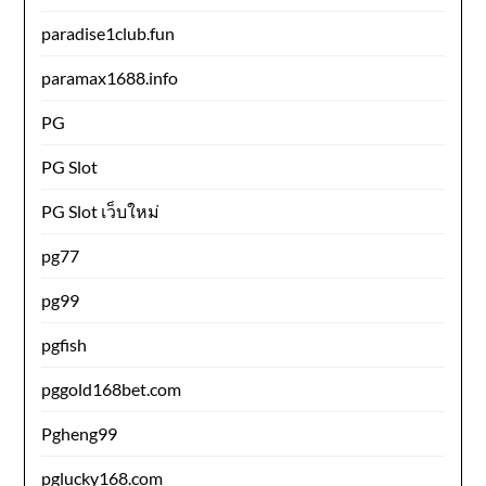
paradise1club.fun
paramax1688.info
PG
PG Slot
PG Slot เว็บใหม่
pg77
pg99
pgfish
pggold168bet.com
Pgheng99
pglucky168.com