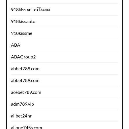
918kiss ดาวน์โหลด
918kissauto
918kissme
ABA
ABAGroup2
abbet789.com
abbet789.com
acebet789.com
adm789.vip
allbet24hr
allone745s.com