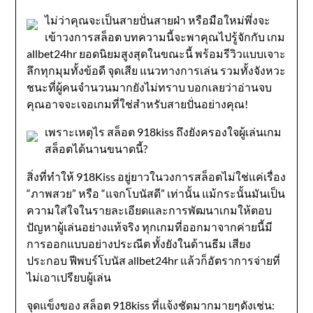
ไม่ว่าคุณจะเป็นสายปั่นสายฝ่า หรือมือใหม่พึ่งจะ
เข้าวงการสล็อต บทความนี้จะพาคุณไปรู้จักกับ เกม
allbet24hr ยอดนิยมสูงสุดในขณะนี้ พร้อมรีวิวแบบเจาะ
ลึกทุกมุมทั้งข้อดี จุดเสีย แนวทางการเล่น รวมทั้งจังหวะ
ชนะที่ผู้คนจำนวนมากยังไม่ทราบ บอกเลยว่าอ่านจบ
คุณอาจจะเจอเกมที่ใช่สำหรับสายปั่นอย่างคุณ!
เพราะเหตุไร สล็อต 918kiss ถึงยังครองใจผู้เล่นเกม
สล็อตได้นานขนาดนี้?
สิ่งที่ทำให้ 918Kiss อยู่ยาวในวงการสล็อตไม่ใช่แค่เรื่อง
“ภาพสวย” หรือ “แจกโบนัสดี” เท่านั้น แม้กระนั้นมันเป็น
ความใส่ใจในรายละเอียดและการพัฒนาเกมให้ตอบ
ปัญหาผู้เล่นอย่างแท้จริง ทุกเกมที่ออกมาจากค่ายนี้มี
การออกแบบอย่างประณีต ทั้งยังในด้านธีม เสียง
ประกอบ ฟีพบร์โบนัส allbet24hr แล้วก็อัตราการจ่ายที่
ไม่เอาเปรียบผู้เล่น
จุดแข็งของ สล็อต 918kiss ที่แจ้งชัดมากมายๆดังเช่น: