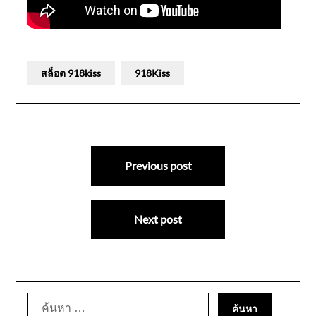
สล็อต 918kiss
918Kiss
แนะแนว
Previous post
เรื่อง
Next post
ค้นหา