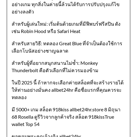
อย่างเกม ทุกสิ่งในค่ายนี้ล้วนได้รับการปรับปรุงแก้ไข
อย่างลงตัว
สำหรับผู้เล่นใหม่: เริ่มต้นด้วยเกมที่มีฟีพบร์ฟรีสปิน ดัง
เช่น Robin Hood หรือ Safari Heat
สำหรับสายวิธี: ทดลอง Great Blue ที่จำเป็นต้องใช้การ
เลือกโบนัสอย่างชาญฉลาด
สำหรับผู้ที่อยากสนุกสนานไม่ซ้ำ: Monkey
Thunderbolt คือตัวเลือกที่ไม่ควรมองข้าม
ในปี 2025 นี้ ถ้าหากจะเลือกค่ายสล็อตที่จะสร้างรายได้
ให้ท่านอย่างมั่นคง allbet24hr คือชื่อแรกที่คุณควรจะ
ทดลอง
มี 5000+ เกม สล็อต 918kiss allbet24hr.store 8 มิถุนา
68 Rosella ดูรีวิวจากลูกค้าจริง สล็อต 918kissTrue
wallet Top 54
ขอขอบพระคุณอ้างอิง
allbet24hr