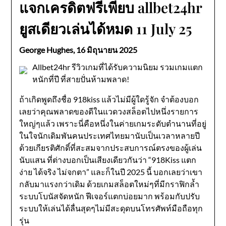
แจกเครดิตฟรีเพียบ allbet24hr
ยูสเดียวเล่นได้หมด 11 July 25
George Hughes,
16 มิถุนายน 2025
Allbet24hr รีวิวเกมที่ได้รับความนิยม รวมเกมแตก
หนักที่ปี ที่สายปั่นห้ามพลาด!
ถ้าเกิดพูดถึงชื่อ 918kiss แล้วไม่มีผู้ใดรู้จัก จำต้องบอก
เลยว่าคุณพลาดของดีในแวดวงสล็อตไปหนึ่งรายการ
ใหญ่ๆแล้ว เพราะนี่คือหนึ่งในค่ายเกมระดับตำนานที่อยู่
ในใจนักเดิมพันคนประเทศไทยมานับเป็นเวลาหลายปี
ด้วยเกียรติศักดิ์ที่สะสมจากประสบการณ์ตรงของผู้เล่น
นับแสน ที่ต่างบอกเป็นเสียงเดียวกันว่า “918Kiss แตก
ง่าย ได้จริง ไม่จกตา” และก็ในปี 2025 นี้ บอกเลยว่าเขา
กลับมาแรงกว่าเดิม ด้วยเกมสล็อตใหม่ๆที่มีกราฟิกล้ำ
ระบบโบนัสจัดหนัก ฟีเจอร์แตกบ่อยมาก พร้อมกับปรับ
ระบบให้เล่นได้ลื่นสุดๆไม่มีสะดุดบนโทรศัพท์มือถือทุก
รุ่น