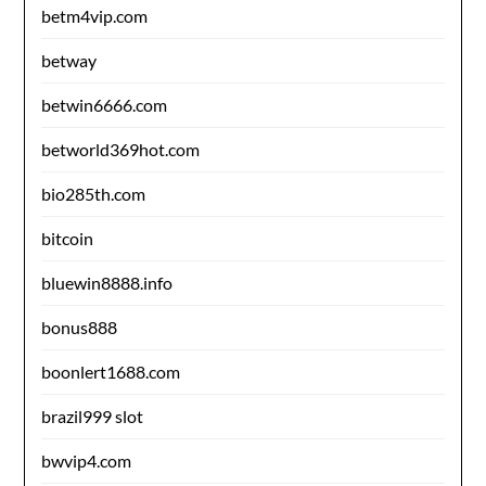
betm4vip.com
betway
betwin6666.com
betworld369hot.com
bio285th.com
bitcoin
bluewin8888.info
bonus888
boonlert1688.com
brazil999 slot
bwvip4.com