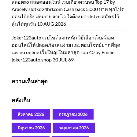
สล็อตxo สล็อตออนไลน์ เว็บเดียวครบจบ Top 17 by
Aracely slotxo24hrf.com Cash back 5,000 บาท ทุกโปร
ถอนได้จริง เล่นง่าย จ่ายไว ใจต้องมา slotxo สมัครไว้
ลุ้นได้ทุกวัน 10 AUG 2026
Joker123auto เวปไซต์แจกหนัก วิธีเลือกเว็บสล็อต
ออนไลน์ให้ปลอดภัย เล่นง่าย และตอบโจทย์มากที่สุด
casino online เว็บใหญ่ ใหม่ล่าสุด Top 40 by Emilie
joker123auto.shop 30 JUL 69
ความเห็นล่าสุด
คลังเก็บ
สิงหาคม 2026
กรกฎาคม 2026
มิถุนายน 2026
พฤษภาคม 2026