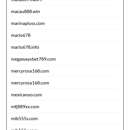
macau888.win
marinapluss.com
mario678
mario678.info
megawaysbet789.com
mercyrosa168.com
mercyrosa168.com
mexicanoo.com
mfj889xx.com
mib555s.com