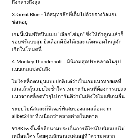
กึ่งกลางถึงสูง
3. Great Blue – ใต้สมุทรลึกที่เต็มไปด้วยรางวัลแอบ
ซ่อนอยู่
เกมนี้เน้นฟรีสปินแบบ “เลือกไข่มุก” ซึ่งให้ตัวคูณแล้วก็
รอบฟรีแบบสุ่ม ยิ่งเลือกดี ยิ่งได้เยอะ แจ็คพอตใหญ่มัก
เกิดในโหมดนี้
4. Monkey Thunderbolt – มินิเกมสุดประหลาดในรูป
แบบเกมแข่งขันลิง
ไม่ใช่สล็อตหมุนแบบปกติ แต่ว่าเป็นเกมแนวทายผลที่
เล่นแล้วลุ้นแบบไม่ซ้ำใคร เหมาะกับคนที่ต้องการแปลง
แนวจากสล็อตทั่วๆไป การันตีว่าบันเทิงใจไม่แพ้เกมอื่น
ระบบโบนัสและก็ฟีเจอร์พิเศษของเกมสล็อตจาก
allbet24hr ที่เหนือกว่าหลายค่ายในตลาด
918Kiss ขึ้นชื่อลือนามประเด็นการดีไซน์โบนัสแบบไม่
เหมือนใคร โดยคุณลักษณะเด่นอยู่ที่ “ความหลาก