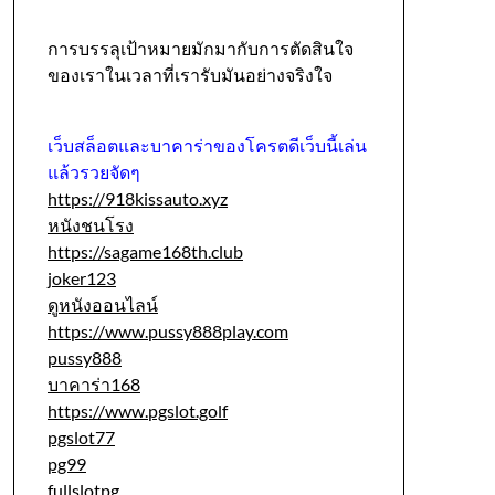
การบรรลุเป้าหมายมักมากับการตัดสินใจ
ของเราในเวลาที่เรารับมันอย่างจริงใจ
เว็บสล็อตและบาคาร่าของโครตดีเว็บนี้เล่น
แล้วรวยจัดๆ
https://918kissauto.xyz
หนังชนโรง
https://sagame168th.club
joker123
ดูหนังออนไลน์
https://www.pussy888play.com
pussy888
บาคาร่า168
https://www.pgslot.golf
pgslot77
pg99
fullslotpg