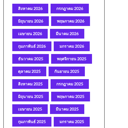
สิงหาคม 2026
กรกฎาคม 2026
มิถุนายน 2026
พฤษภาคม 2026
เมษายน 2026
มีนาคม 2026
กุมภาพันธ์ 2026
มกราคม 2026
ธันวาคม 2025
พฤศจิกายน 2025
ตุลาคม 2025
กันยายน 2025
สิงหาคม 2025
กรกฎาคม 2025
มิถุนายน 2025
พฤษภาคม 2025
เมษายน 2025
มีนาคม 2025
กุมภาพันธ์ 2025
มกราคม 2025