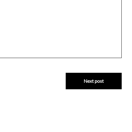
Next post