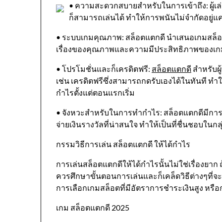
• ความสะดวกสบายสำหรับในการเข้าถึง: ผู้เล่
ก็สามารถเล่นได้ ทำให้การพนันไม่จำกัดอยู่แ
• ระบบเกมคุณภาพ: สล็อตแตกดี นำเสนอเกมสล็อตจ
เรื่องของคุณภาพและความมีประสิทธิภาพของเก
• โปรโมชั่นและก็เครดิตฟรี:
สล็อตแตกดี
สำหรับผู้
เช่น เครดิตฟรีซึ่งสามารถกดรับเองได้ในทันที ทำใ
กำไรตั้งแต่ตอนแรกเริ่ม
• จังหวะสำหรับในการทำกำไร: สล็อตแตกดีมีการ
จ่ายเงินรางวัลที่น่าสนใจ ทำให้เป็นที่ชื่นชอบในกลุ
กรรมวิธีการเล่น สล็อตแตกดี ให้ได้กำไร
การเล่นสล็อตแตกดีให้ได้กำไรนั้นไม่ใช่เรื่องย
ควรศึกษาขั้นตอนการเล่นและก็เคล็ดวิธีต่างๆที่จ
การเลือกเกมสล็อตที่มีอัตราการชำระเงินสูง หรื
เกม สล็อตแตกดี 2025