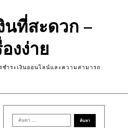
ินที่สะดวก –
่องง่าย
ารชำระเงินออนไลน์และความสามารถ
ค้นหา
สำหรับ: