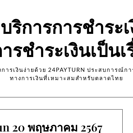
บริการการชำระเง
ารชำระเงินเป็นเรื
การเงินง่ายด้วย 24PAYTURN ประสบการณ์ก
ทางการเงินที่เหมาะสมสำหรับตลาดไทย
fun 20 พฤษภาคม 2567