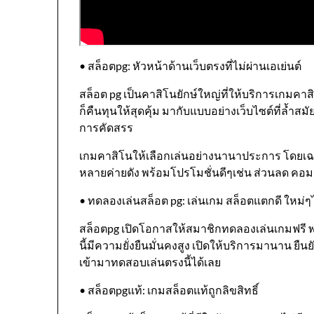
• สล็อตpg: หัวหน้าด้านเว็บตรงที่ไม่ผ่านเอเย่นต์
สล็อต pg เป็นคาสิโนยักษ์ใหญ่ที่ให้บริการเก
ก็คืนทุนให้สุดคุ้ม มากับแบบอย่างเว็บไซต์ที่ล้ำส
การคัดสรร
เกมคาสิโนให้เลือกเล่นอย่างนานาประการ โดยเฉพ
หลายค่ายดัง พร้อมโปรโมชั่นดีๆเช่น ส่วนลด คอมมิ
• ทดลองเล่นสล็อต pg: เล่นเกม สล็อตแตกดี ใหม่ๆไ
สล็อตpg เปิดโอกาสให้สมาชิกทดลองเล่นเกมฟรี พร
นี้มีความยั่งยืนมั่นคงสูง เปิดให้บริการมานาน 
เข้ามาทดสอบเล่นตรงนี้ได้เลย
• สล็อตpgแท้: เกมสล็อตแท้ถูกลิขสิทธิ์