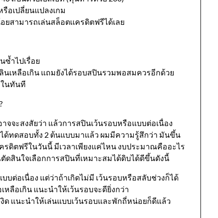
ีหรือเปลี่ยนแปลงเกม
น้อยสามารถเล่นสล็อตเเครดิตฟรีได้เลย
นซ้ำไปเรื่อย
ีเพลินเหลือเกิน แถมยังได้รอบสปินรวมพอสมควรอีกด้วย
ในทันที
?
ก็อาจจะสงสัยว่า แล้วการสปินเว้นรอบหรือแบบต่อเนื่อง
้ทดสอบทั้ง 2 ต้นแบบมาแล้ว ผมมีความรู้สึกว่า มันขึ้น
ครดิตฟรีในวันนี้ มีเวลาเพียงแค่ไหน งบประมาณคืออะไร
ดสินใจเลือกการสปินที่เหมาะสมได้ดิบได้ดีขึ้นดังนี้
บต่อเนื่อง แต่ว่าถ้าเกิดไม่มี เว้นรอบหรือสลับช่วงก็ได้
เหลือเกิน แนะนำให้เว้นรอบจะดียิ่งกว่า
หงิด แนะนำให้เล่นแบบเว้นรอบและพักถี่หน่อยก็ดีแล้ว