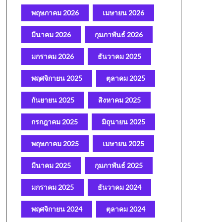
พฤษภาคม 2026
เมษายน 2026
มีนาคม 2026
กุมภาพันธ์ 2026
มกราคม 2026
ธันวาคม 2025
พฤศจิกายน 2025
ตุลาคม 2025
กันยายน 2025
สิงหาคม 2025
กรกฎาคม 2025
มิถุนายน 2025
พฤษภาคม 2025
เมษายน 2025
มีนาคม 2025
กุมภาพันธ์ 2025
มกราคม 2025
ธันวาคม 2024
พฤศจิกายน 2024
ตุลาคม 2024