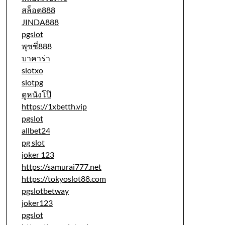
สล็อต888
JINDA888
pgslot
พุซซี่888
บาคาร่า
slotxo
slotpg
ดูหนังโป๊
https://1xbetth.vip
pgslot
allbet24
pg slot
joker 123
https://samurai777.net
https://tokyoslot88.com
pgslotbetway
joker123
pgslot