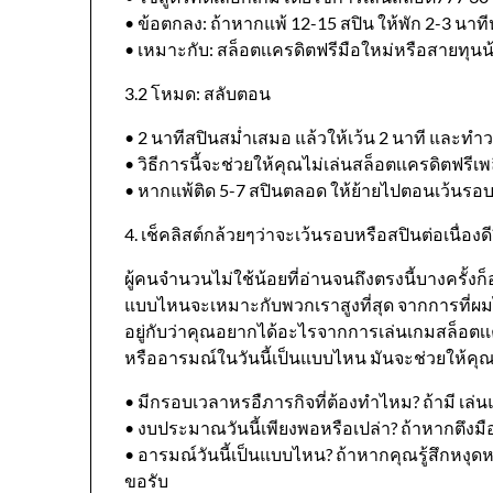
• ข้อตกลง: ถ้าหากแพ้ 12-15 สปิน ให้พัก 2-3 นาท
• เหมาะกับ: สล็อตเเครดิตฟรีมือใหม่หรือสายทุน
3.2 โหมด: สลับตอน
• 2 นาทีสปินสม่ำเสมอ แล้วให้เว้น 2 นาที และทำว
• วิธีการนี้จะช่วยให้คุณไม่เล่นสล็อตเเครดิตฟร
• หากแพ้ติด 5-7 สปินตลอด ให้ย้ายไปตอนเว้นรอบ
4. เช็คลิสต์กล้วยๆว่าจะเว้นรอบหรือสปินต่อเนื่องดี
ผู้คนจำนวนไม่ใช้น้อยที่อ่านจนถึงตรงนี้บางครั้ง
แบบไหนจะเหมาะกับพวกเราสูงที่สุด จากการที่ผมได
อยู่กับว่าคุณอยากได้อะไรจากการเล่นเกมสล็อตเเ
หรืออารมณ์ในวันนี้เป็นแบบไหน มันจะช่วยให้คุณตั
• มีกรอบเวลาหรอืภารกิจที่ต้องทำไหม? ถ้ามี เล่นแบ
• งบประมาณวันนี้เพียงพอหรือเปล่า? ถ้าหากตึงมือ
• อารมณ์วันนี้เป็นแบบไหน? ถ้าหากคุณรู้สึกหงุด
ขอรับ