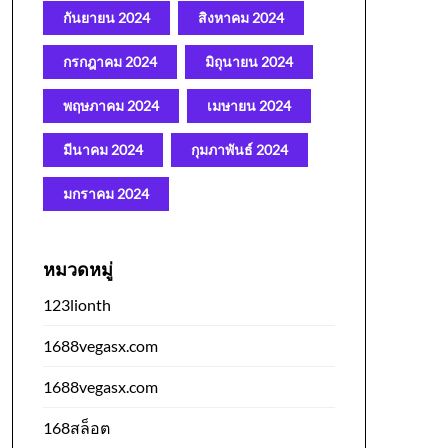
กันยายน 2024
สิงหาคม 2024
กรกฎาคม 2024
มิถุนายน 2024
พฤษภาคม 2024
เมษายน 2024
มีนาคม 2024
กุมภาพันธ์ 2024
มกราคม 2024
หมวดหมู่
123lionth
1688vegasx.com
1688vegasx.com
168สล็อต