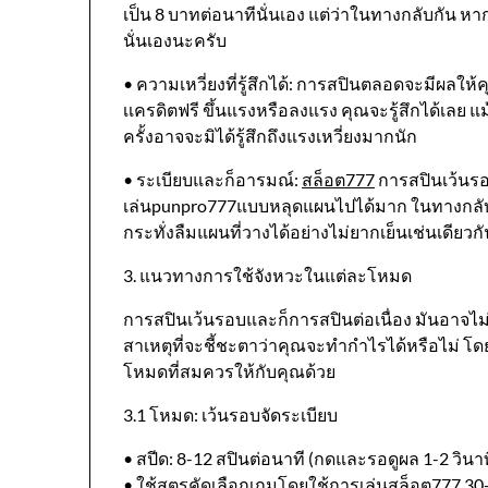
เป็น 8 บาทต่อนาทีนั่นเอง แต่ว่าในทางกลับกัน 
นั่นเองนะครับ
• ความเหวี่ยงที่รู้สึกได้: การสปินตลอดจะมีผลให
เเครดิตฟรี ขึ้นแรงหรือลงแรง คุณจะรู้สึกได้เลย
ครั้งอาจจะมิได้รู้สึกถึงแรงเหวี่ยงมากนัก
• ระเบียบและก็อารมณ์:
สล็อต777
การสปินเว้นรอ
เล่นpunpro777แบบหลุดแผนไปได้มาก ในทางกลับ
กระทั่งลืมแผนที่วางได้อย่างไม่ยากเย็นเช่นเดียวก
3. แนวทางการใช้จังหวะในแต่ละโหมด
การสปินเว้นรอบและก็การสปินต่อเนื่อง มันอาจไม่
สาเหตุที่จะชี้ชะตาว่าคุณจะทำกำไรได้หรือไม่ 
โหมดที่สมควรให้กับคุณด้วย
3.1 โหมด: เว้นรอบจัดระเบียบ
• สปีด: 8-12 สปินต่อนาที (กดและรอดูผล 1-2 วินาท
• ใช้สูตรคัดเลือกเกมโดยใช้การเล่นสล็อต777 30