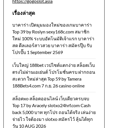
https://gogoslot.asia
เรื่องล่าสุด
บาคาร่า เปิดมุมมองใหม่ของเกมบาคาร่า
Top 39 by Roslyn sexy168c.com สมาชิก
ใหม่ 100% ระบบอัตโนมัติเจ้าแรก บาคาร่า
สด ดีลเลอร์สาวสวย บาคาร่า สมัครปุ๊บ รับ
โปรปั๊บ 1 September 2569
เว็บใหญ่ 188bet เวปไซต์แตกง่าย สล็อตเว็บ
ตรงไม่ผ่านเอเย่นต์ โปรโมชั่นครบ ฝากถอน
สะดวก ใหม่ล่าสุด Top 59 by Tamera
188Bets4.com 7 ก.ย. 26 casino online
สล็อตxo สล็อตออนไลน์ เว็บเดียวครบจบ
Top 17 by Aracely slotxo24hrf.com Cash
back 5,000 บาท ทุกโปร ถอนได้จริง เล่นง่าย
จ่ายไว ใจต้องมา slotxo สมัครไว้ ลุ้นได้ทุก
วัน 10 AUG 2026